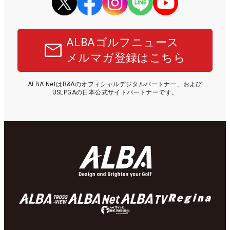
ALBAゴルフニュース
メルマガ登録はこちら
ALBA NetはR&Aのオフィシャルデジタルパートナー、および
USLPGAの日本公式サイトパートナーです。