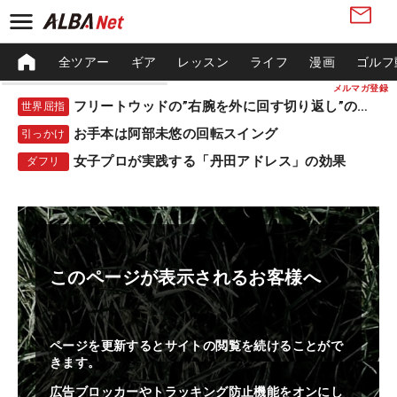
全ツアー
ギア
レッスン
ライフ
漫画
ゴルフ
メルマガ登録
フリートウッドの”右腕を外に回す切り返し”の秘密
世界屈指
お手本は阿部未悠の回転スイング
引っかけ
女子プロが実践する「丹田アドレス」の効果
ダフリ
このページが表示されるお客様へ
ページを更新するとサイトの閲覧を続けることがで
きます。
広告ブロッカーやトラッキング防止機能をオンにし