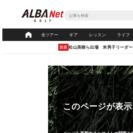
全ツアー
ギア
レッスン
ライフ
松山英樹ら出場 米男子リーダー
注目
このページが表示