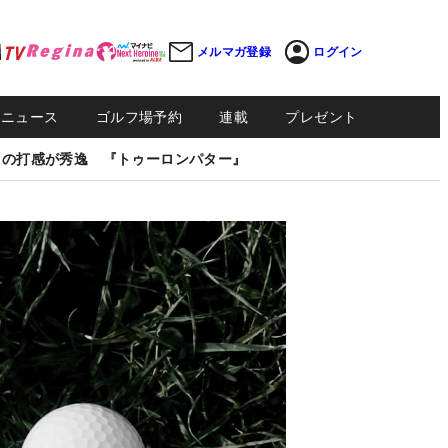
メルマガ登録
ログイン
Sニュース
ゴルフ場予約
連載
プレゼント
しの打感が秀逸 『トゥーロンパター』