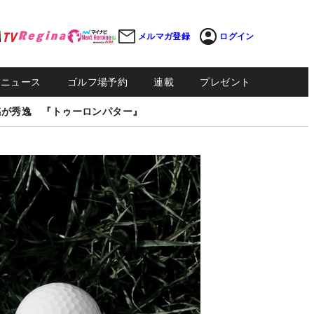
メルマガ登録
ログイン
Sニュース
ゴルフ場予約
連載
プレゼント
感が秀逸 『トゥーロンパター』