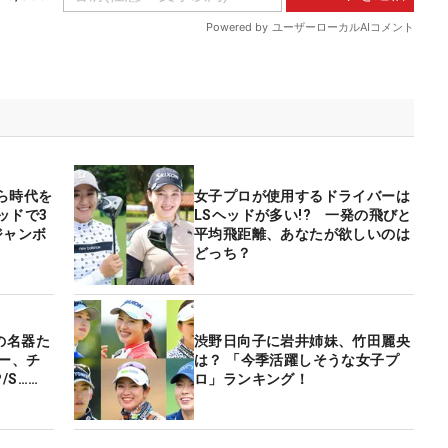
ら時代を
女子プロが使用するドライバーは
ッドで3
LSヘッドが多い!? 一発の飛びと
ジャンボ
平均飛距離、あなたが欲しいのは
どっち？
の名器た
渋野日向子に岩井姉妹、竹田麗央
バー、チ
は？ 「今季活躍しそうな女子プ
/S……
ロ」ランキング！