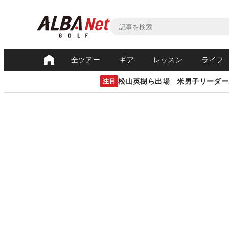
全ツアー
ギア
レッスン
ライフ
松山英樹ら出場 米男子リーダー
注目