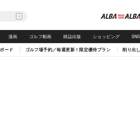
漫画
ゴルフ動画
雑誌出版
ショッピング
SN
ボード
ゴルフ場予約／毎週更新！限定優待プラン
削り出