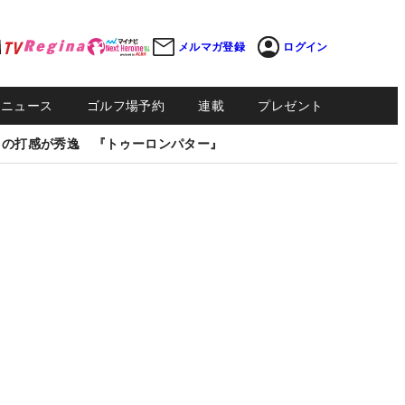
メルマガ登録
ログイン
Sニュース
ゴルフ場予約
連載
プレゼント
しの打感が秀逸 『トゥーロンパター』