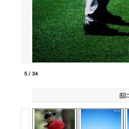
5
/
34