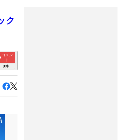
ック
】
コメン
ト
0
件