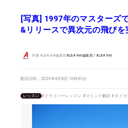
[写真] 1997年のマスター
&リリースで異次元の飛びを
所属
ALBA Net編集部
ALBA Net編集部
/
ALBA Net
配信日時：
2025年4月8日 10時45分
レッスン
#
ドライバーレッスン
#
スイング解説
#
タイガ