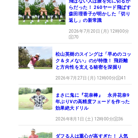
飛ばない人は腰を先に切るか
らだった！ 260ヤード飛ばす
森田理香子が明かした「切り
返し」の新常識
2026年7月20日 (月) 12時00分
70
松山英樹のスイングは「早めのコッ
ク＆タメない」のが特徴！ 飛距離
と方向性を支える秘密を深掘り
2026年7月27日 (月) 12時00分
41
まさに鬼に『花奈棒』 永井花奈9
年ぶりVの高精度フェードを作った
効果絶大ドリル
2026年8月1日 (土) 12時00分
36
ダフる人は重心が高すぎた！ 人気