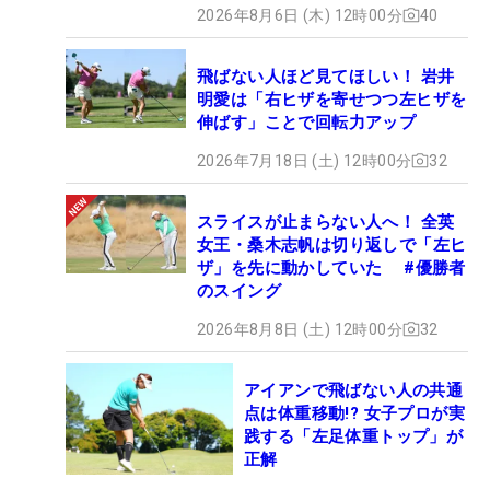
2026年8月6日 (木) 12時00分
40
飛ばない人ほど見てほしい！ 岩井
明愛は「右ヒザを寄せつつ左ヒザを
伸ばす」ことで回転力アップ
2026年7月18日 (土) 12時00分
32
スライスが止まらない人へ！ 全英
女王・桑木志帆は切り返しで「左ヒ
ザ」を先に動かしていた #優勝者
のスイング
2026年8月8日 (土) 12時00分
32
アイアンで飛ばない人の共通
点は体重移動!? 女子プロが実
践する「左足体重トップ」が
正解