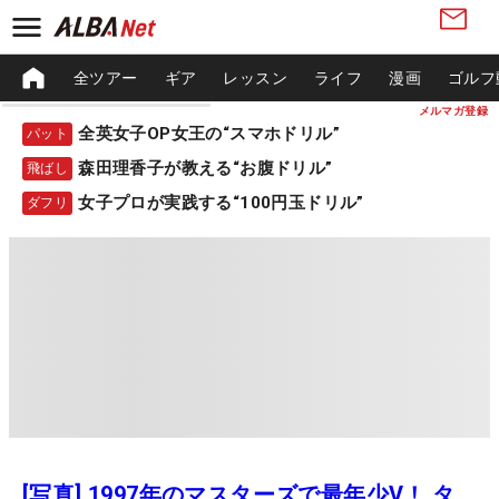
全ツアー
ギア
レッスン
ライフ
漫画
ゴルフ
メルマガ登録
全英女子OP女王の“スマホドリル”
パット
森田理香子が教える“お腹ドリル”
飛ばし
女子プロが実践する“100円玉ドリル”
ダフリ
[写真] 1997年のマスターズで最年少V！ タ