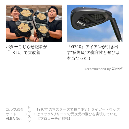
パターこじらせ記者が
『G740』アイアンが引き出
「TRTL」で大改善
す“反則級”の寛容性と飛びは
本当だった！
Recommended by
レ
ゴルフ総合
1997年のマスターズで最年少V！ タイガー・ウッズ
ッ
サイト
はコック&リリースで異次元の飛びを実現していた
ス
ALBA Net
【プロコーチが解説】
ン