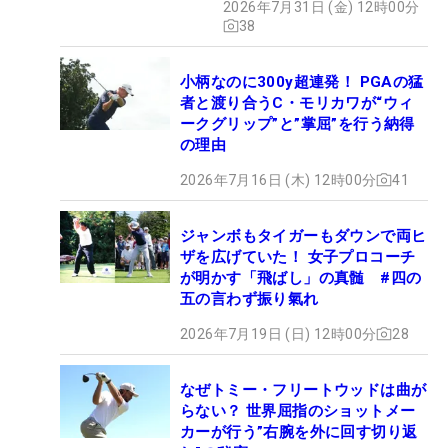
2026年7月31日 (金) 12時00分
38
小柄なのに300y超連発！ PGAの猛
者と渡り合うC・モリカワが“ウィ
ークグリップ”と”掌屈”を行う納得
の理由
2026年7月16日 (木) 12時00分
41
ジャンボもタイガーもダウンで両ヒ
ザを広げていた！ 女子プロコーチ
が明かす「飛ばし」の真髄 #四の
五の言わず振り氣れ
2026年7月19日 (日) 12時00分
28
なぜトミー・フリートウッドは曲が
らない？ 世界屈指のショットメー
カーが行う”右腕を外に回す切り返