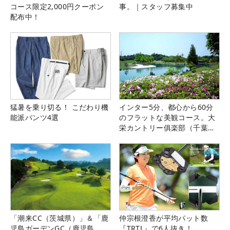
コース限定2,000円クーポン
事。｜スタッフ募集中
配布中！
猛暑を乗り切る！ こだわり機
インター5分、都心から60分
能派パンツ4選
のフラットな美観コース。大
栄カントリー俱楽部（千葉
県）
「潮来CC（茨城県）」＆「鹿
仲宗根澄香が平均パット数
児島ガーデンGC（鹿児島
『TRTL』で6人抜き！