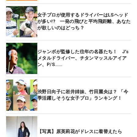
女子プロが使用するドライバーはLSヘッド
が多い!? 一発の飛びと平均飛距離、あなた
が欲しいのはどっち？
ジャンボが監修した往年の名器たち！ J's
メタルドライバー、チタンマッスルアイア
ン、P/S……
渋野日向子に岩井姉妹、竹田麗央は？ 「今
季活躍しそうな女子プロ」ランキング！
【写真】原英莉花がドレスに着替えたら