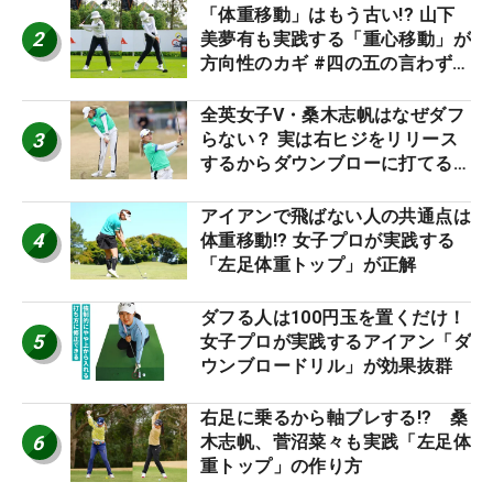
「体重移動」はもう古い!? 山下
2
美夢有も実践する「重心移動」が
方向性のカギ #四の五の言わず振
り氣れ
全英女子V・桑木志帆はなぜダフ
3
らない？ 実は右ヒジをリリース
するからダウンブローに打てる #
優勝者のスイング
アイアンで飛ばない人の共通点は
4
体重移動!? 女子プロが実践する
「左足体重トップ」が正解
ダフる人は100円玉を置くだけ！
5
女子プロが実践するアイアン「ダ
ウンブロードリル」が効果抜群
右足に乗るから軸ブレする!? 桑
6
木志帆、菅沼菜々も実践「左足体
重トップ」の作り方