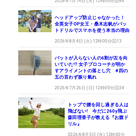
2026年7月14日 (火) 12時00分
46
ヘッドアップ防止じゃなかった！
全英女子OP女王・桑木志帆がパッ
トドリルでスマホを使う本当の理由
2026年8月4日 (火) 12時00分
13
パットが入らない人の6割が左を向
いていた!? 女子プロコーチが明か
すアライメントの落とし穴 #四の
五の言わず振り氣れ
2026年7月26日 (日) 12時00分
34
トップで腰を回し過ぎる人は
飛ばない! 今だに260y飛ぶ
森田理香子が教える『お腹ド
リル』
2026年8月5日 (水) 12時00分