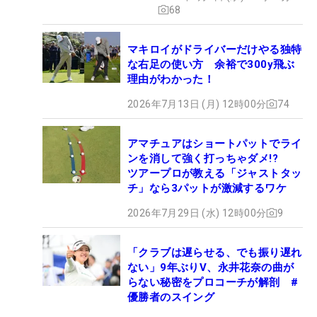
68
マキロイがドライバーだけやる独特
な右足の使い方 余裕で300y飛ぶ
理由がわかった！
2026年7月13日 (月) 12時00分
74
アマチュアはショートパットでライ
ンを消して強く打っちゃダメ!?
ツアープロが教える「ジャストタッ
チ」なら3パットが激減するワケ
2026年7月29日 (水) 12時00分
9
「クラブは遅らせる、でも振り遅れ
ない」9年ぶりV、永井花奈の曲が
らない秘密をプロコーチが解剖 #
優勝者のスイング