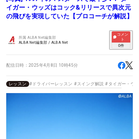
イガー・ウッズはコック&リリースで異次元
の飛びを実現していた【プロコーチが解説】
コメン
所属
ALBA Net編集部
ト
ALBA Net編集部
/
ALBA Net
0
件
配信日時：
2025年4月8日 10時45分
レッスン
#
ドライバーレッスン
#
スイング解説
#
タイガー・ウ