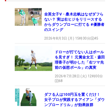
全英女子V・桑木志帆はなぜダフら
ない？ 実は右ヒジをリリースする
からダウンブローに打てる #優勝者
のスイング
2026年8月3日 (月) 15時30分
45
ドローが打てない人はボール
を見すぎ！ 元賞金女王・森田
理香子が明かした「右ツマ先
前の仮想ボール」の真実
2026年7月28日 (火) 12時00分
68
ダフる人は100円玉を置くだけ！
女子プロが実践するアイアン「ダウ
ンブロードリル」が効果抜群