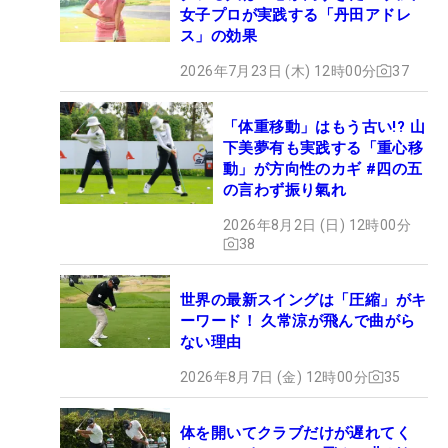
女子プロが実践する「丹田アドレ
ス」の効果
2026年7月23日 (木) 12時00分
37
「体重移動」はもう古い!? 山
下美夢有も実践する「重心移
動」が方向性のカギ #四の五
の言わず振り氣れ
2026年8月2日 (日) 12時00分
38
世界の最新スイングは「圧縮」がキ
ーワード！ 久常涼が飛んで曲がら
ない理由
2026年8月7日 (金) 12時00分
35
体を開いてクラブだけが遅れてく