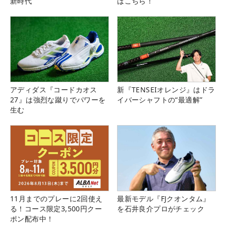
新時代
はこちら！
アディダス『コードカオス
新『TENSEIオレンジ』はドラ
27』は強烈な蹴りでパワーを
イバーシャフトの“最適解”
生む
11月までのプレーに2回使え
最新モデル『FJクオンタム』
る！コース限定3,500円クー
を石井良介プロがチェック
ポン配布中！