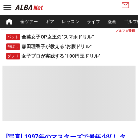
全ツアー
ギア
レッスン
ライフ
漫画
ゴルフ
メルマガ登録
全英女子OP女王の“スマホドリル”
パット
森田理香子が教える“お腹ドリル”
飛ばし
女子プロが実践する“100円玉ドリル”
ダフリ
[写真] 1997年のマスターズで最年少V！ タ