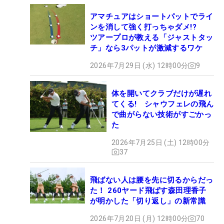
アマチュアはショートパットでライ
ンを消して強く打っちゃダメ!?
ツアープロが教える「ジャストタッ
チ」なら3パットが激減するワケ
2026年7月29日 (水) 12時00分
9
体を開いてクラブだけが遅れ
てくる! シャウフェレの飛ん
で曲がらない技術がすごかっ
た
2026年7月25日 (土) 12時00分
37
飛ばない人は腰を先に切るからだっ
た！ 260ヤード飛ばす森田理香子
が明かした「切り返し」の新常識
2026年7月20日 (月) 12時00分
70