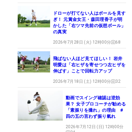
ドローが打てない人はボールを見す
ぎ！ 元賞金女王・森田理香子が明
かした「右ツマ先前の仮想ボール」
の真実
2026年7月28日 (火) 12時00分
68
飛ばない人ほど見てほしい！ 岩井
明愛は「右ヒザを寄せつつ左ヒザを
伸ばす」ことで回転力アップ
2026年7月18日 (土) 12時00分
32
動画でスイング確認は逆効
果？ 女子プロコーチが勧める
「素振りを撮れ」の理由 #
四の五の言わず振り氣れ
2026年7月12日 (日) 12時00分