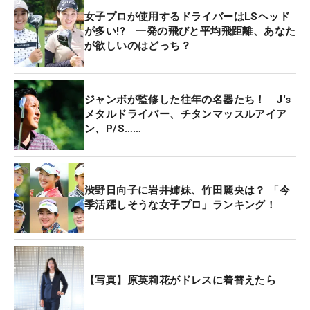
女子プロが使用するドライバーはLSヘッド
が多い!? 一発の飛びと平均飛距離、あなた
が欲しいのはどっち？
ジャンボが監修した往年の名器たち！ J's
メタルドライバー、チタンマッスルアイア
ン、P/S……
渋野日向子に岩井姉妹、竹田麗央は？ 「今
季活躍しそうな女子プロ」ランキング！
【写真】原英莉花がドレスに着替えたら