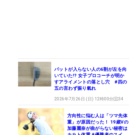
パットが入らない人の6割が左を向
いていた!? 女子プロコーチが明か
すアライメントの落とし穴 #四の
五の言わず振り氣れ
2026年7月26日 (日) 12時00分
34
方向性に悩む人は「ツマ先体
重」が原因だった！ 19歳Vの
加藤麗奈が曲がらない秘密は
カカト体重 #優勝者のスイン