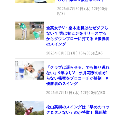
グ
2026年7月30日 (木) 12時00分
35
全英女子V・桑木志帆はなぜダフら
ない？ 実は右ヒジをリリースする
からダウンブローに打てる #優勝者
のスイング
2026年8月3日 (月) 15時30分
45
「クラブは遅らせる、でも振り遅れ
ない」9年ぶりV、永井花奈の曲が
らない秘密をプロコーチが解剖 #
優勝者のスイング
2026年7月15日 (水) 12時00分
33
松山英樹のスイングは「早めのコッ
ク＆タメない」のが特徴！ 飛距離