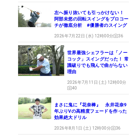
左へ振り抜いても引っかけない！
阿部未悠の回転スイングをプロコー
チが徹底分析 #優勝者のスイング
2026年7月22日 (水) 12時00分
36
世界最強シェフラーは「ノー
コック」スイングだった！ 常
識破りでも飛んで曲がらない
理由
2026年7月11日 (土) 12時00分
40
まさに鬼に『花奈棒』 永井花奈9
年ぶりVの高精度フェードを作った
効果絶大ドリル
2026年8月1日 (土) 12時00分
36