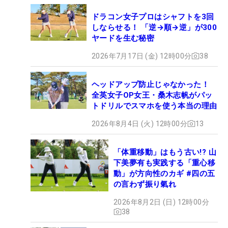
ドラコン女子プロはシャフトを3回
しならせる！ 「逆→順→逆」が300
ヤードを生む秘密
2026年7月17日 (金) 12時00分
38
ヘッドアップ防止じゃなかった！
全英女子OP女王・桑木志帆がパッ
トドリルでスマホを使う本当の理由
2026年8月4日 (火) 12時00分
13
「体重移動」はもう古い!? 山
下美夢有も実践する「重心移
動」が方向性のカギ #四の五
の言わず振り氣れ
2026年8月2日 (日) 12時00分
38