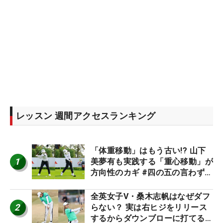
レッスン 週間アクセスランキング
「体重移動」はもう古い!? 山下
1
美夢有も実践する「重心移動」が
方向性のカギ #四の五の言わず振
り氣れ
全英女子V・桑木志帆はなぜダフ
2
らない？ 実は右ヒジをリリース
するからダウンブローに打てる #