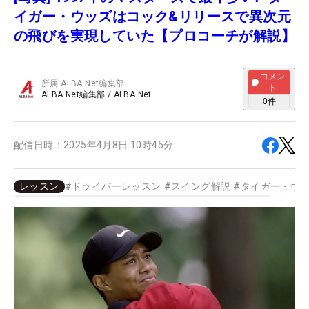
イガー・ウッズはコック&リリースで異次元
の飛びを実現していた【プロコーチが解説】
コメン
所属
ALBA Net編集部
ト
ALBA Net編集部
/
ALBA Net
0
件
配信日時：
2025年4月8日 10時45分
レッスン
#
ドライバーレッスン
#
スイング解説
#
タイガー・ウ