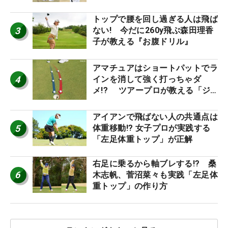
優勝者のスイング
トップで腰を回し過ぎる人は飛ば
3
ない! 今だに260y飛ぶ森田理香
子が教える『お腹ドリル』
アマチュアはショートパットでラ
4
インを消して強く打っちゃダ
メ!? ツアープロが教える「ジ
ャストタッチ」なら3パットが激
減するワケ
アイアンで飛ばない人の共通点は
5
体重移動!? 女子プロが実践する
「左足体重トップ」が正解
右足に乗るから軸ブレする!? 桑
6
木志帆、菅沼菜々も実践「左足体
重トップ」の作り方