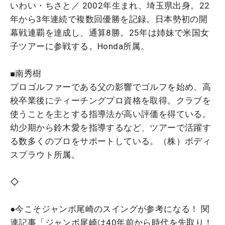
いわい・ちさと／ 2002年生まれ、埼玉県出身。22
年から3年連続で複数回優勝を記録。日本勢初の開
幕戦連覇を達成し、通算8勝。25年は姉妹で米国女
子ツアーに参戦する。Honda所属。
■南秀樹
プロゴルファーである父の影響でゴルフを始め、高
校卒業後にティーチングプロ資格を取得。クラブを
使うことを主とする指導法が高い評価を得ている。
幼少期から鈴木愛を指導するなど、ツアーで活躍す
る数多くのプロをサポートしている。（株）ボディ
スプラウト所属。
◇
●今こそジャンボ尾崎のスイングが参考になる！ 関
連記事「ジャンボ尾崎は40年前から時代を先取り！