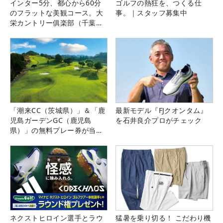
インター5分、都心から60分
ゴルフの熱狂を、つくる仕
のフラットな美観コース。大
事。｜スタッフ募集中
栄カントリー俱楽部（千葉
県）
「潮来CC（茨城県）」＆「鹿
最新モデル『FJクオンタム』
児島ガーデンGC（鹿児島
を石井良介プロがチェック
県）」の無料プレー券が当た
る！！
ネクストヒロイン選手とラウ
猛暑を乗り切る！ こだわり機