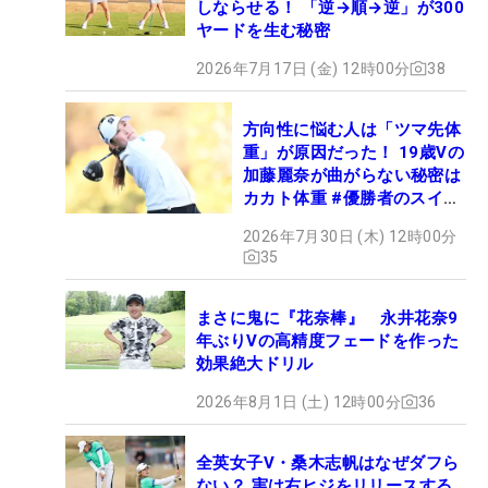
しならせる！ 「逆→順→逆」が300
ヤードを生む秘密
2026年7月17日 (金) 12時00分
38
方向性に悩む人は「ツマ先体
重」が原因だった！ 19歳Vの
加藤麗奈が曲がらない秘密は
カカト体重 #優勝者のスイン
グ
2026年7月30日 (木) 12時00分
35
まさに鬼に『花奈棒』 永井花奈9
年ぶりVの高精度フェードを作った
効果絶大ドリル
2026年8月1日 (土) 12時00分
36
全英女子V・桑木志帆はなぜダフら
ない？ 実は右ヒジをリリースする