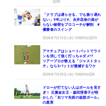
35
「クラブは遅らせる、でも振り遅れ
ない」9年ぶりV、永井花奈の曲が
らない秘密をプロコーチが解剖 #
優勝者のスイング
2026年7月15日 (水) 12時00分
33
アマチュアはショートパットでライ
ンを消して強く打っちゃダメ!?
ツアープロが教える「ジャストタッ
チ」なら3パットが激減するワケ
2026年7月29日 (水) 12時00分
9
ドローが打てない人はボールを見す
ぎ！ 元賞金女王・森田理香子が明
かした「右ツマ先前の仮想ボール」
の真実