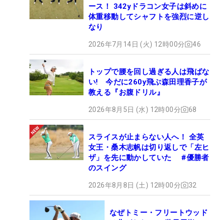
ース！ 342yドラコン女子は斜めに
体重移動してシャフトを強烈に逆し
なり
2026年7月14日 (火) 12時00分
46
トップで腰を回し過ぎる人は飛ばな
い! 今だに260y飛ぶ森田理香子が
教える『お腹ドリル』
2026年8月5日 (水) 12時00分
68
スライスが止まらない人へ！ 全英
女王・桑木志帆は切り返しで「左ヒ
ザ」を先に動かしていた #優勝者
のスイング
2026年8月8日 (土) 12時00分
32
なぜトミー・フリートウッド