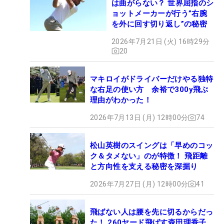
は曲がらない？ 世界屈指のシ
ョットメーカーが行う”右腕
を外に回す切り返し”の秘密
2026年7月21日 (火) 16時29分
20
マキロイがドライバーだけやる独特
な右足の使い方 余裕で300y飛ぶ
理由がわかった！
2026年7月13日 (月) 12時00分
74
松山英樹のスイングは「早めのコッ
ク＆タメない」のが特徴！ 飛距離
と方向性を支える秘密を深掘り
2026年7月27日 (月) 12時00分
41
飛ばない人は腰を先に切るからだっ
た！ 260ヤード飛ばす森田理香子