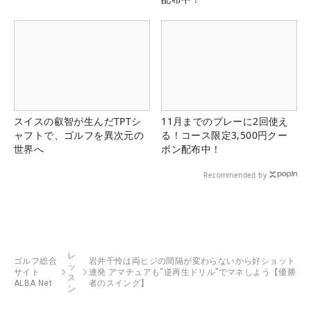
スイスの叡智が生んだTPTシ
11月までのプレーに2回使え
ャフトで、ゴルフを異次元の
る！コース限定3,500円クー
世界へ
ポン配布中！
Recommended by
レ
ゴルフ総合
岩井千怜は両ヒジの間隔が変わらないから好ショット
ッ
サイト
連発 アマチュアも“逆再生ドリル”でマネしよう【優勝
ス
ALBA Net
者のスイング】
ン