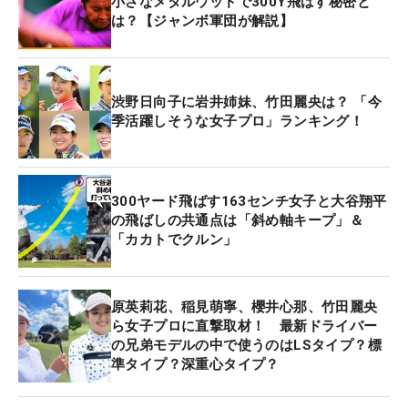
小さなメタルウッドで300Y飛ばす秘密と
は？【ジャンボ軍団が解説】
渋野日向子に岩井姉妹、竹田麗央は？ 「今
季活躍しそうな女子プロ」ランキング！
300ヤード飛ばす163センチ女子と大谷翔平
の飛ばしの共通点は「斜め軸キープ」＆
「カカトでクルン」
原英莉花、稲見萌寧、櫻井心那、竹田麗央
ら女子プロに直撃取材！ 最新ドライバー
の兄弟モデルの中で使うのはLSタイプ？標
準タイプ？深重心タイプ？