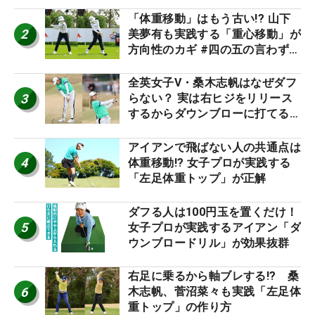
「体重移動」はもう古い!? 山下
2
美夢有も実践する「重心移動」が
方向性のカギ #四の五の言わず振
り氣れ
全英女子V・桑木志帆はなぜダフ
3
らない？ 実は右ヒジをリリース
するからダウンブローに打てる #
優勝者のスイング
アイアンで飛ばない人の共通点は
4
体重移動!? 女子プロが実践する
「左足体重トップ」が正解
ダフる人は100円玉を置くだけ！
5
女子プロが実践するアイアン「ダ
ウンブロードリル」が効果抜群
右足に乗るから軸ブレする!? 桑
6
木志帆、菅沼菜々も実践「左足体
重トップ」の作り方