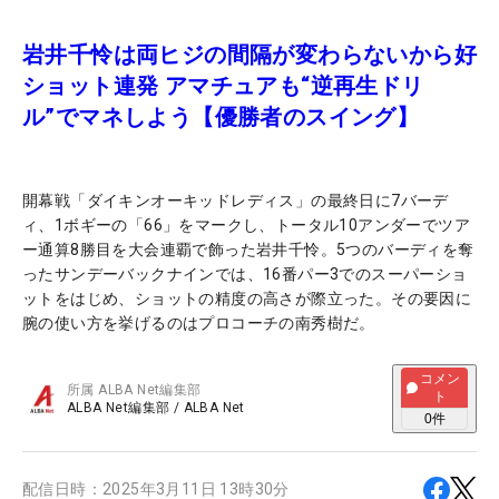
岩井千怜は両ヒジの間隔が変わらないから好
ショット連発 アマチュアも“逆再生ドリ
ル”でマネしよう【優勝者のスイング】
開幕戦「ダイキンオーキッドレディス」の最終日に7バーデ
ィ、1ボギーの「66」をマークし、トータル10アンダーでツア
ー通算8勝目を大会連覇で飾った岩井千怜。5つのバーディを奪
ったサンデーバックナインでは、16番パー3でのスーパーショ
ットをはじめ、ショットの精度の高さが際立った。その要因に
腕の使い方を挙げるのはプロコーチの南秀樹だ。
コメン
所属
ALBA Net編集部
ト
ALBA Net編集部
/
ALBA Net
0
件
配信日時：
2025年3月11日 13時30分