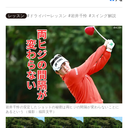
レッスン
#
ドライバーレッスン
#
岩井千怜
#
スイング解説
岩井千怜の安定したショットの秘密は両ヒジの間隔が変わらないことに
あるという （撮影：福田文平）