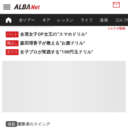
全ツアー
ギア
レッスン
ライフ
漫画
ゴルフ
メルマガ登録
全英女子OP女王の“スマホドリル”
パット
森田理香子が教える“お腹ドリル”
飛ばし
女子プロが実践する“100円玉ドリル”
ダフリ
優勝者のスイング
連載