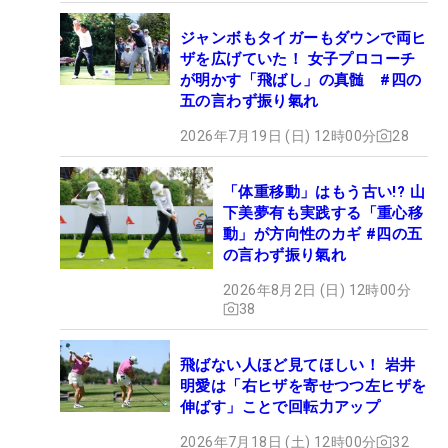
ジャンボもタイガーもダウンで両ヒ
ザを広げていた！ 女子プロコーチ
が明かす「飛ばし」の真髄 #四の
五の言わず振り氣れ
2026年7月19日 (日) 12時00分
28
「体重移動」はもう古い!? 山
下美夢有も実践する「重心移
動」が方向性のカギ #四の五
の言わず振り氣れ
2026年8月2日 (日) 12時00分
38
飛ばない人ほど見てほしい！ 岩井
明愛は「右ヒザを寄せつつ左ヒザを
伸ばす」ことで回転力アップ
2026年7月18日 (土) 12時00分
32