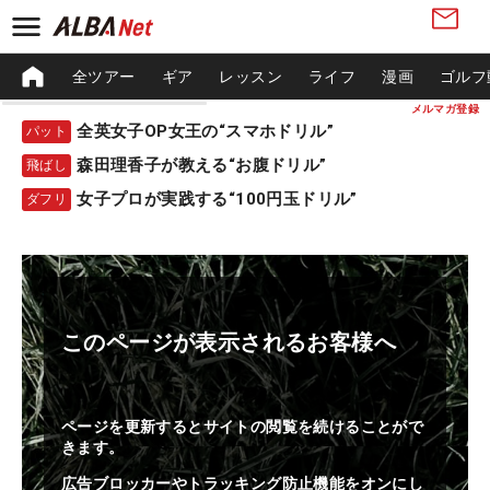
全ツアー
ギア
レッスン
ライフ
漫画
ゴルフ
メルマガ登録
全英女子OP女王の“スマホドリル”
パット
森田理香子が教える“お腹ドリル”
飛ばし
女子プロが実践する“100円玉ドリル”
ダフリ
このページが表示されるお客様へ
ページを更新するとサイトの閲覧を続けることがで
きます。
広告ブロッカーやトラッキング防止機能をオンにし