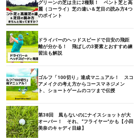
グリーンの芝は主に2種類！ ベント芝と高
麗（コーライ）芝の違い＆芝目の読み方4つ
のポイント
ドライバーのヘッドスピードで目安の飛距
離が分かる！ 飛ばしの3要素とおすすめ練
習法も解説
ゴルフ「100切り」達成マニュアル！ スコ
アメイクの考え方からコースマネジメン
ト、ショートゲームのコツまで伝授
第38回 風もないのにナイスショットが大
オーバー！ それ、“フライヤー”かも【小田
美奈のキャディ目線】