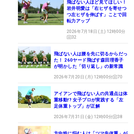
飛ばない人ほど見てほしい！
岩井明愛は「右ヒザを寄せつ
つ左ヒザを伸ばす」ことで回
転力アップ
2026年7月18日 (土) 12時00分
32
飛ばない人は腰を先に切るからだっ
た！ 260ヤード飛ばす森田理香子
が明かした「切り返し」の新常識
2026年7月20日 (月) 12時00分
70
アイアンで飛ばない人の共通点は体
重移動!? 女子プロが実践する「左
足体重トップ」が正解
2026年7月31日 (金) 12時00分
38
方向性に悩む人は「ツマ先体重」が