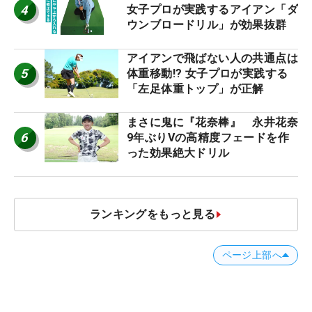
4
女子プロが実践するアイアン「ダ
ウンブロードリル」が効果抜群
アイアンで飛ばない人の共通点は
5
体重移動!? 女子プロが実践する
「左足体重トップ」が正解
まさに鬼に『花奈棒』 永井花奈
6
9年ぶりVの高精度フェードを作
った効果絶大ドリル
ランキングをもっと見る
ページ上部へ