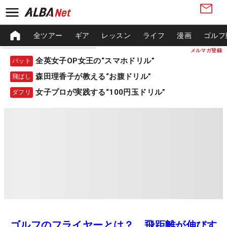
全ツアー
ギア
レッスン
ライフ
漫画
ゴルフ
メルマガ登録
全英女子OP女王の“スマホドリル”
パット
森田理香子が教える“お腹ドリル”
飛ばし
女子プロが実践する“100円玉ドリル”
ダフリ
ゴルフのフライヤーとは？ 飛距離が伸びす