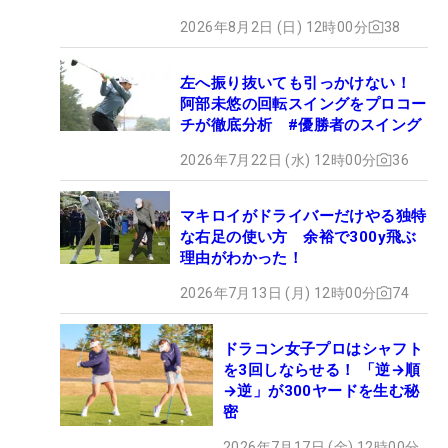
2026年8月2日 (日) 12時00分
38
左へ振り抜いても引っかけない！
阿部未悠の回転スイングをプロコー
チが徹底分析 #優勝者のスイング
2026年7月22日 (水) 12時00分
36
マキロイがドライバーだけやる独特
な右足の使い方 余裕で300y飛ぶ
理由がわかった！
2026年7月13日 (月) 12時00分
74
ドラコン女子プロはシャフト
を3回しならせる！ 「逆→順
→逆」が300ヤードを生む秘
密
2026年7月17日 (金) 12時00分