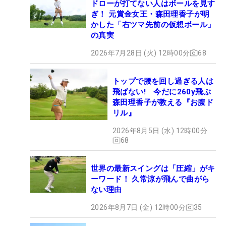
ドローが打てない人はボールを見す
ぎ！ 元賞金女王・森田理香子が明
かした「右ツマ先前の仮想ボール」
の真実
2026年7月28日 (火) 12時00分
68
トップで腰を回し過ぎる人は
飛ばない! 今だに260y飛ぶ
森田理香子が教える『お腹ド
リル』
2026年8月5日 (水) 12時00分
68
世界の最新スイングは「圧縮」がキ
ーワード！ 久常涼が飛んで曲がら
ない理由
2026年8月7日 (金) 12時00分
35