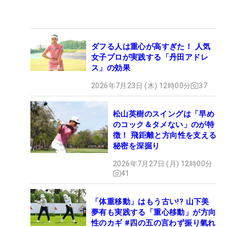
ダフる人は重心が高すぎた！ 人気
女子プロが実践する「丹田アドレ
ス」の効果
2026年7月23日 (木) 12時00分
37
松山英樹のスイングは「早め
のコック＆タメない」のが特
徴！ 飛距離と方向性を支える
秘密を深掘り
2026年7月27日 (月) 12時00分
41
「体重移動」はもう古い!? 山下美
夢有も実践する「重心移動」が方向
性のカギ #四の五の言わず振り氣れ