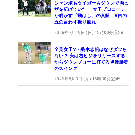
ジャンボもタイガーもダウンで両ヒ
ザを広げていた！ 女子プロコーチ
が明かす「飛ばし」の真髄 #四の
五の言わず振り氣れ
2026年7月19日 (日) 12時00分
28
全英女子V・桑木志帆はなぜダフら
ない？ 実は右ヒジをリリースする
からダウンブローに打てる #優勝者
のスイング
2026年8月3日 (月) 15時30分
45