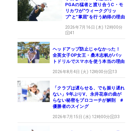
PGAの猛者と渡り合うC・モ
リカワが“ウィークグリッ
プ”と”掌屈”を行う納得の理由
2026年7月16日 (木) 12時00分
41
ヘッドアップ防止じゃなかった！
全英女子OP女王・桑木志帆がパッ
トドリルでスマホを使う本当の理由
2026年8月4日 (火) 12時00分
13
「クラブは遅らせる、でも振り遅れ
ない」9年ぶりV、永井花奈の曲が
らない秘密をプロコーチが解剖 #
優勝者のスイング
2026年7月15日 (水) 12時00分
33