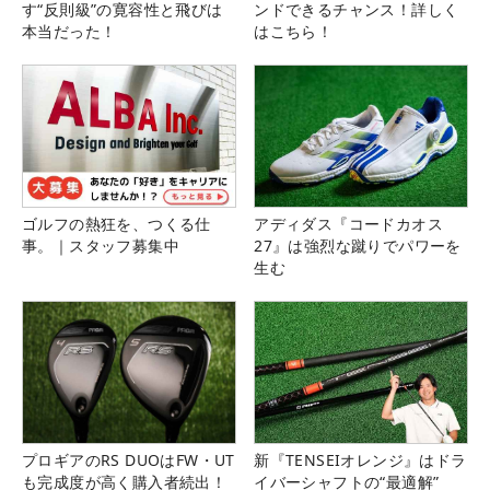
す“反則級”の寛容性と飛びは
ンドできるチャンス！詳しく
本当だった！
はこちら！
ゴルフの熱狂を、つくる仕
アディダス『コードカオス
事。｜スタッフ募集中
27』は強烈な蹴りでパワーを
生む
プロギアのRS DUOはFW・UT
新『TENSEIオレンジ』はドラ
も完成度が高く購入者続出！
イバーシャフトの“最適解”