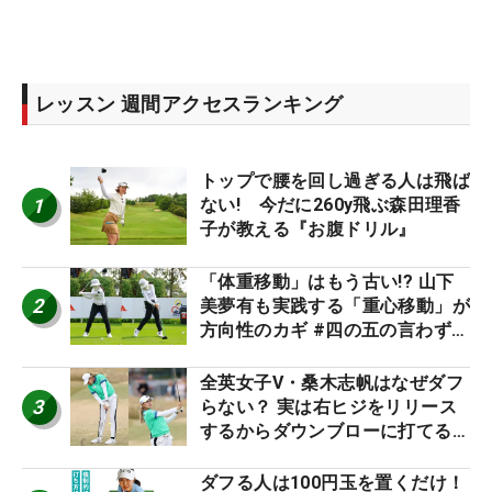
レッスン 週間アクセスランキング
トップで腰を回し過ぎる人は飛ば
1
ない! 今だに260y飛ぶ森田理香
子が教える『お腹ドリル』
「体重移動」はもう古い!? 山下
2
美夢有も実践する「重心移動」が
方向性のカギ #四の五の言わず振
り氣れ
全英女子V・桑木志帆はなぜダフ
3
らない？ 実は右ヒジをリリース
するからダウンブローに打てる #
優勝者のスイング
ダフる人は100円玉を置くだけ！