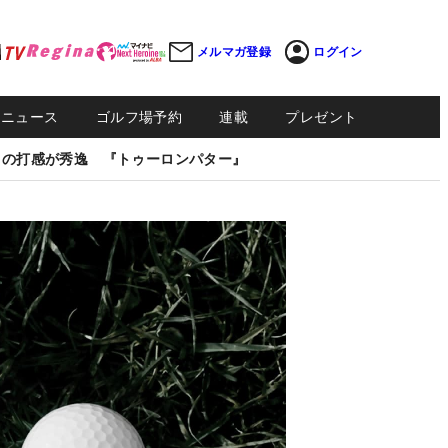
メルマガ登録
ログイン
Sニュース
ゴルフ場予約
連載
プレゼント
しの打感が秀逸 『トゥーロンパター』