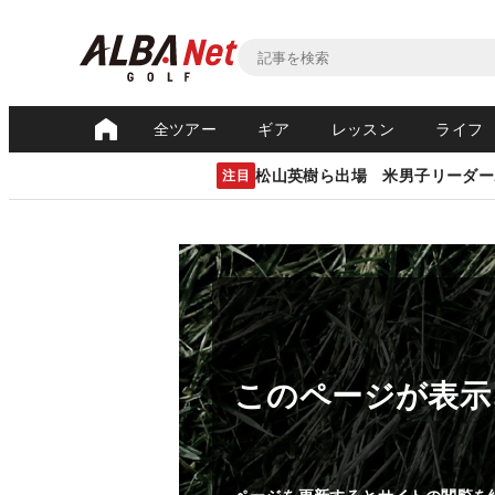
全ツアー
ギア
レッスン
ライフ
松山英樹ら出場 米男子リーダー
注目
このページが表示