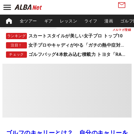
全ツアー
ギア
レッスン
ライフ
漫画
ゴルフ
メルマガ登録
スカートスタイルが美しい女子プロ トップ10
ランキング
女子プロやキャディがやる「ガチの熱中症対策」
注目！
ゴルフバッグ4本飲み込む積載力 トヨタ「RAV4」
チェック
ゴルフのキャリーとは？ 自分のキャリーを