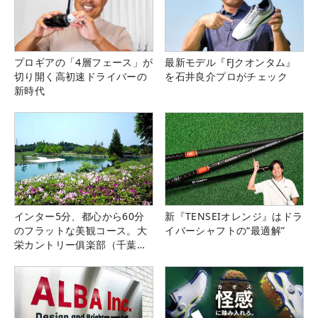
プロギアの「4層フェース」が
最新モデル『FJクオンタム』
切り開く高初速ドライバーの
を石井良介プロがチェック
新時代
インター5分、都心から60分
新『TENSEIオレンジ』はドラ
のフラットな美観コース。大
イバーシャフトの“最適解”
栄カントリー俱楽部（千葉
県）