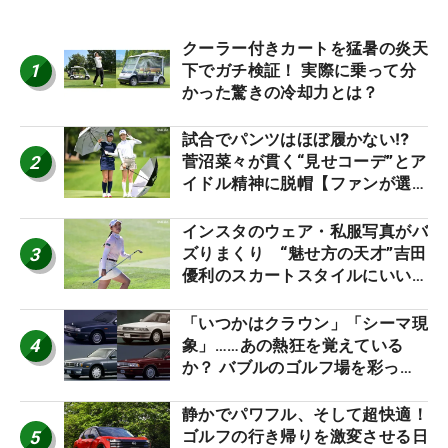
クーラー付きカートを猛暑の炎天
1
下でガチ検証！ 実際に乗って分
かった驚きの冷却力とは？
試合でパンツはほぼ履かない⁉
2
菅沼菜々が貫く“見せコーデ”とア
イドル精神に脱帽【ファンが選ぶ
神10】
インスタのウェア・私服写真がバ
3
ズりまくり “魅せ方の天才”吉田
優利のスカートスタイルにいい
ね！【ファンが選ぶ神10】
「いつかはクラウン」「シーマ現
4
象」……あの熱狂を覚えている
か？ バブルのゴルフ場を彩った
名車たち
静かでパワフル、そして超快適！
5
ゴルフの行き帰りを激変させる日