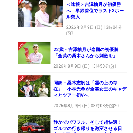
＜速報＞吉澤柚月が初優勝
へ 単独首位でラスト3ホー
ル突入
2026年8月9日 (日) 13時04分
1
22歳・吉澤柚月が念願の初優勝
「全英の桑木さんから刺激を」
2026年8月9日 (日) 13時53分
1
同郷・桑木志帆は「雲の上の存
在」 小林光希が全英女王のキャデ
ィとツアー初Vへ
2026年8月9日 (日) 08時03分
20
静かでパワフル、そして超快適！
ゴルフの行き帰りを激変させる日