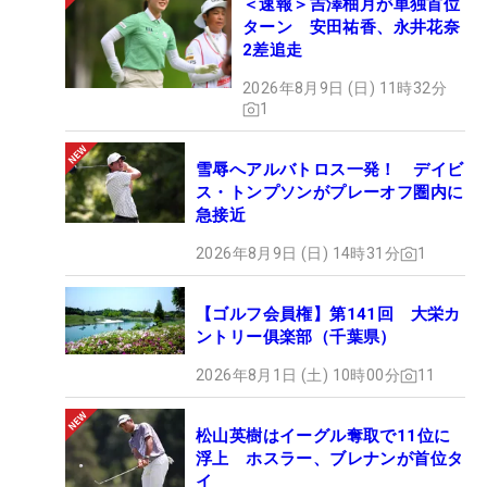
＜速報＞吉澤柚月が単独首位
ターン 安田祐香、永井花奈
2差追走
2026年8月9日 (日) 11時32分
1
雪辱へアルバトロス一発！ デイビ
ス・トンプソンがプレーオフ圏内に
急接近
2026年8月9日 (日) 14時31分
1
【ゴルフ会員権】第141回 大栄カ
ントリー俱楽部（千葉県）
2026年8月1日 (土) 10時00分
11
松山英樹はイーグル奪取で11位に
浮上 ホスラー、ブレナンが首位タ
イ