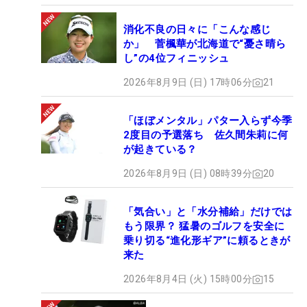
消化不良の日々に「こんな感じ
か」 菅楓華が北海道で“憂さ晴ら
し”の4位フィニッシュ
2026年8月9日 (日) 17時06分
21
「ほぼメンタル」パター入らず今季
2度目の予選落ち 佐久間朱莉に何
が起きている？
2026年8月9日 (日) 08時39分
20
「気合い」と「水分補給」だけでは
もう限界？ 猛暑のゴルフを安全に
乗り切る“進化形ギア”に頼るときが
来た
2026年8月4日 (火) 15時00分
15