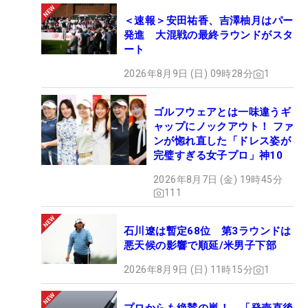
＜速報＞安田祐香、吉澤柚月はパー
発進 大混戦の最終ラウンドがスタ
ート
2026年8月9日 (日) 09時28分
1
ゴルフウェアとは一味違うギ
ャップにノックアウト！ ファ
ンが惚れ直した「ドレス姿が
完璧すぎる女子プロ」神10
2026年8月7日 (金) 19時45分
111
石川遼は暫定68位 第3ラウンドは
悪天候の影響で順延/米男子下部
2026年8月9日 (日) 11時15分
1