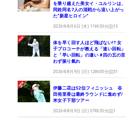
を乗り越えた美女イ・ユルリンは、
同姓同名7人の混戦から這い上がっ
た“新星ヒロイン”
2026年8月6日 (木) 11時30分
15
体を早く回す人ほど飛ばない!? 女
子プロコーチが教える「速い回転」
と「早い回転」の違い #四の五の言
わず振り氣れ
2026年8月9日 (日) 12時00分
31
伊藤二花は52位フィニッシュ 谷
田侑里香は最終ラウンドに進めず/
米女子下部ツアー
2026年8月9日 (日) 07時35分
1