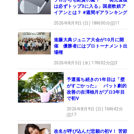
プロからも絶賛の嵐！ 「発売直後
は必ずトップ3に入る」国産軟鉄ア
イアンとは？ #週間ギアランキング
2026年8月9日 (日) 18時00分
11
進藤大典ジュニア大会が10月に開
催 優勝者にはプロトーナメント出
場権
2026年8月5日 (水) 17時02分
3
予選落ち続きの1年目は「壁
がすごかった」 パット劇的
改善の吉澤柚月がプロ3年目
で初V
2026年8月9日 (日) 16時42分
17
改名が呼び込んだ悲願の初V！ 苦節