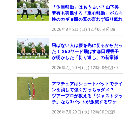
「体重移動」はもう古い!? 山下美
夢有も実践する「重心移動」が方向
性のカギ #四の五の言わず振り氣れ
2026年8月2日 (日) 12時00分
38
飛ばない人は腰を先に切るからだっ
た！ 260ヤード飛ばす森田理香子
が明かした「切り返し」の新常識
2026年7月20日 (月) 12時00分
70
アマチュアはショートパットでライ
ンを消して強く打っちゃダメ!?
ツアープロが教える「ジャストタッ
チ」なら3パットが激減するワケ
2026年7月29日 (水) 12時00分
9