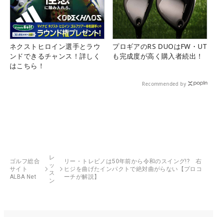
ネクストヒロイン選手とラウ
プロギアのRS DUOはFW・UT
ンドできるチャンス！詳しく
も完成度が高く購入者続出！
はこちら！
Recommended by
レ
ゴルフ総合
リー・トレビノは50年前から令和のスイング!? 右
ッ
サイト
ヒジを曲げたインパクトで絶対曲がらない【プロコ
ス
ALBA Net
ーチが解説】
ン