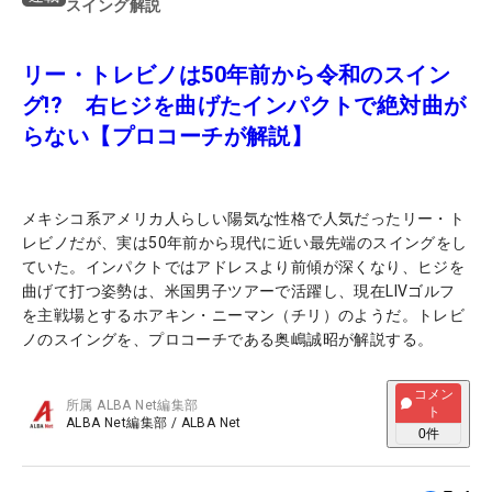
スイング解説
リー・トレビノは50年前から令和のスイン
グ!? 右ヒジを曲げたインパクトで絶対曲が
らない【プロコーチが解説】
メキシコ系アメリカ人らしい陽気な性格で人気だったリー・ト
レビノだが、実は50年前から現代に近い最先端のスイングをし
ていた。インパクトではアドレスより前傾が深くなり、ヒジを
曲げて打つ姿勢は、米国男子ツアーで活躍し、現在LIVゴルフ
を主戦場とするホアキン・ニーマン（チリ）のようだ。トレビ
ノのスイングを、プロコーチである奥嶋誠昭が解説する。
コメン
所属
ALBA Net編集部
ト
ALBA Net編集部
/
ALBA Net
0
件