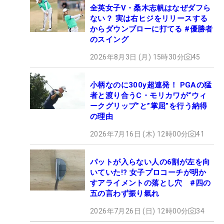
全英女子V・桑木志帆はなぜダフら
ない？ 実は右ヒジをリリースする
からダウンブローに打てる #優勝者
のスイング
2026年8月3日 (月) 15時30分
45
小柄なのに300y超連発！ PGAの猛
者と渡り合うC・モリカワが“ウィ
ークグリップ”と”掌屈”を行う納得
の理由
2026年7月16日 (木) 12時00分
41
パットが入らない人の6割が左を向
いていた!? 女子プロコーチが明か
すアライメントの落とし穴 #四の
五の言わず振り氣れ
2026年7月26日 (日) 12時00分
34