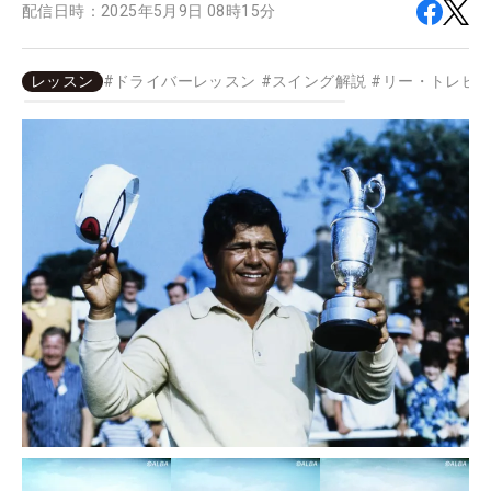
配信日時：
2025年5月9日 08時15分
レッスン
#
ドライバーレッスン
#
スイング解説
#
リー・トレビ