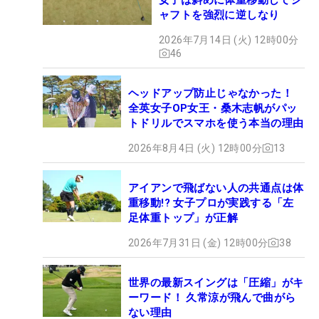
ャフトを強烈に逆しなり
2026年7月14日 (火) 12時00分
46
ヘッドアップ防止じゃなかった！
全英女子OP女王・桑木志帆がパッ
トドリルでスマホを使う本当の理由
2026年8月4日 (火) 12時00分
13
アイアンで飛ばない人の共通点は体
重移動!? 女子プロが実践する「左
足体重トップ」が正解
2026年7月31日 (金) 12時00分
38
世界の最新スイングは「圧縮」がキ
ーワード！ 久常涼が飛んで曲がら
ない理由