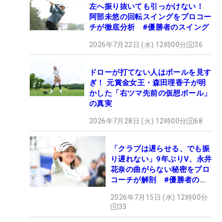
左へ振り抜いても引っかけない！
阿部未悠の回転スイングをプロコー
チが徹底分析 #優勝者のスイング
2026年7月22日 (水) 12時00分
36
ドローが打てない人はボールを見す
ぎ！ 元賞金女王・森田理香子が明
かした「右ツマ先前の仮想ボール」
の真実
2026年7月28日 (火) 12時00分
68
「クラブは遅らせる、でも振
り遅れない」9年ぶりV、永井
花奈の曲がらない秘密をプロ
コーチが解剖 #優勝者のス
イング
2026年7月15日 (水) 12時00分
33