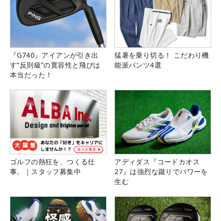
『G740』アイアンが引き出
猛暑を乗り切る！ こだわり機
す“反則級”の寛容性と飛びは
能派パンツ4選
本当だった！
ゴルフの熱狂を、つくる仕
アディダス『コードカオス
事。｜スタッフ募集中
27』は強烈な蹴りでパワーを
生む