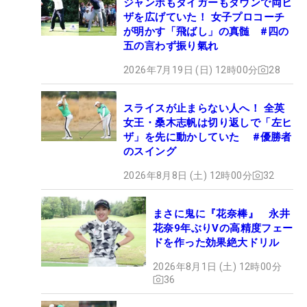
ジャンボもタイガーもダウンで両ヒ
ザを広げていた！ 女子プロコーチ
が明かす「飛ばし」の真髄 #四の
五の言わず振り氣れ
2026年7月19日 (日) 12時00分
28
スライスが止まらない人へ！ 全英
女王・桑木志帆は切り返しで「左ヒ
ザ」を先に動かしていた #優勝者
のスイング
2026年8月8日 (土) 12時00分
32
まさに鬼に『花奈棒』 永井
花奈9年ぶりVの高精度フェー
ドを作った効果絶大ドリル
2026年8月1日 (土) 12時00分
36