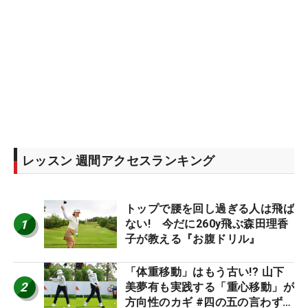
レッスン 週間アクセスランキング
トップで腰を回し過ぎる人は飛ば
1
ない! 今だに260y飛ぶ森田理香
子が教える『お腹ドリル』
「体重移動」はもう古い!? 山下
2
美夢有も実践する「重心移動」が
方向性のカギ #四の五の言わず振