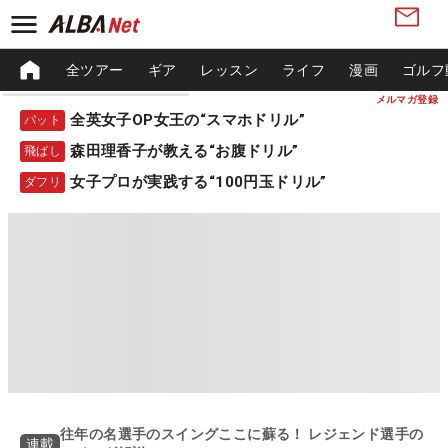
全ツアー
ギア
レッスン
ライフ
漫画
ゴルフ
メルマガ登録
全英女子OP女王の“スマホドリル”
パット
森田理香子が教える“お腹ドリル”
飛ばし
女子プロが実践する“100円玉ドリル”
ダフリ
往年の名選手のスイングここに蘇る！ レジェンド選手の
連載