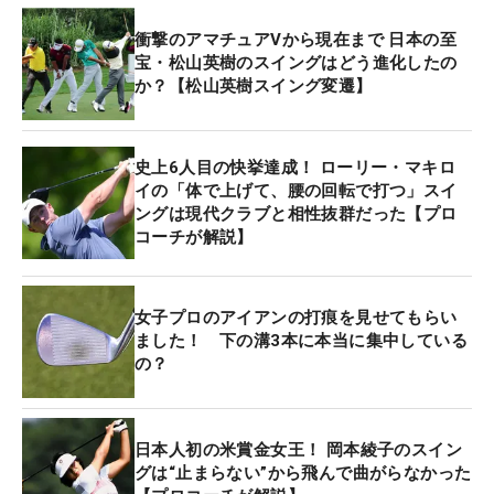
衝撃のアマチュアVから現在まで 日本の至
宝・松山英樹のスイングはどう進化したの
か？【松山英樹スイング変遷】
史上6人目の快挙達成！ ローリー・マキロ
イの「体で上げて、腰の回転で打つ」スイ
ングは現代クラブと相性抜群だった【プロ
コーチが解説】
女子プロのアイアンの打痕を見せてもらい
ました！ 下の溝3本に本当に集中している
の？
日本人初の米賞金女王！ 岡本綾子のスイン
グは“止まらない”から飛んで曲がらなかった