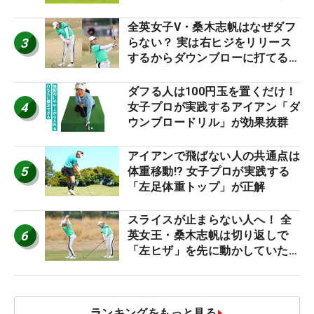
り氣れ
全英女子V・桑木志帆はなぜダフ
3
らない？ 実は右ヒジをリリース
するからダウンブローに打てる #
優勝者のスイング
ダフる人は100円玉を置くだけ！
4
女子プロが実践するアイアン「ダ
ウンブロードリル」が効果抜群
アイアンで飛ばない人の共通点は
5
体重移動!? 女子プロが実践する
「左足体重トップ」が正解
スライスが止まらない人へ！ 全
6
英女王・桑木志帆は切り返しで
「左ヒザ」を先に動かしていた
#優勝者のスイング
ランキングをもっと見る