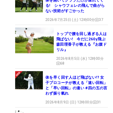
体を開いてクラブだけが遅れてく
る! シャウフェレの飛んで曲がら
ない技術がすごかった
2026年7月25日 (土) 12時00分
37
トップで腰を回し過ぎる人は
飛ばない! 今だに260y飛ぶ
森田理香子が教える『お腹ド
リル』
2026年8月5日 (水) 12時00分
68
体を早く回す人ほど飛ばない!? 女
子プロコーチが教える「速い回転」
と「早い回転」の違い #四の五の言
わず振り氣れ
2026年8月9日 (日) 12時00分
31