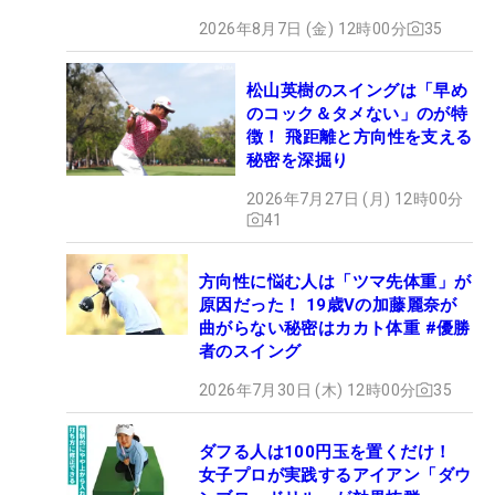
2026年8月7日 (金) 12時00分
35
松山英樹のスイングは「早め
のコック＆タメない」のが特
徴！ 飛距離と方向性を支える
秘密を深掘り
2026年7月27日 (月) 12時00分
41
方向性に悩む人は「ツマ先体重」が
原因だった！ 19歳Vの加藤麗奈が
曲がらない秘密はカカト体重 #優勝
者のスイング
2026年7月30日 (木) 12時00分
35
ダフる人は100円玉を置くだけ！
女子プロが実践するアイアン「ダウ