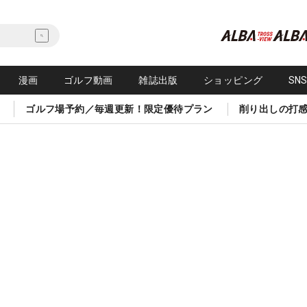
漫画
ゴルフ動画
雑誌出版
ショッピング
SN
ゴルフ場予約／毎週更新！限定優待プラン
削り出しの打