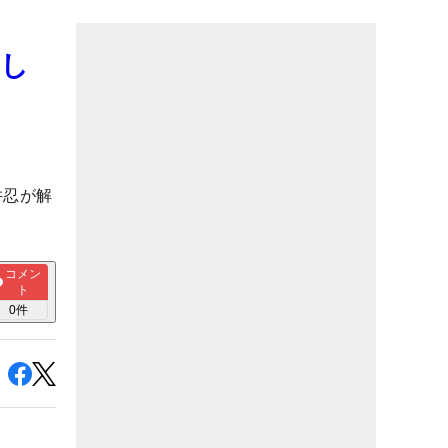
ろし
井忍が解
コメン
ト
0
件