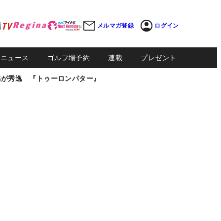
メルマガ登録
ログイン
Sニュース
ゴルフ場予約
連載
プレゼント
感が秀逸 『トゥーロンパター』