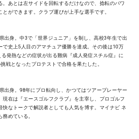
る。あとは左サイドを回転するだけなので、捻転のパワ
ことができます。クラブ運びが上手な選手です。
城県出身。中3で「世界ジュニア」を制し、高校3年生で出
ーで史上5人目のアマチュア優勝を達成。その後は10万
超える発熱などの症状が出る難病『成人発症スチル症』に
の挑戦となったプロテストで合格を果たした。
葉県出身。98年にプロ転向し、かつてはツアープレーヤー
。現在は『エースゴルフクラブ』を主宰し、プロゴルフ
軽快なトークで解説者としても人気を博す。マイナビ ネ
も務めている。