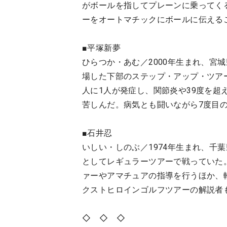
がボールを指してプレーンに乗ってく
ーをオートマチックにボールに伝える
■平塚新夢
ひらつか・あむ／2000年生まれ、宮
場した下部のステップ・アップ・ツア
人に1人が発症し、関節炎や39度を
苦しんだ。病気とも闘いながら7度目
■石井忍
いしい・しのぶ／1974年生まれ、千
としてレギュラーツアーで戦っていた
ァーやアマチュアの指導を行うほか、
クストヒロインゴルフツアーの解説者
◇ ◇ ◇