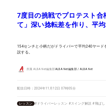
7度目の挑戦でプロテスト合
て」深い捻転差を作り、平均
154センチと小柄だがドライバーで平均240ヤー
説する。
所属
ALBA Net編集部
ALBA Net編集部
/
ALBA Net
配信日時：
2024年11月12日 07時05分
レッスン
#
ドライバーレッスン
#
スイング解説
#
飛ばし