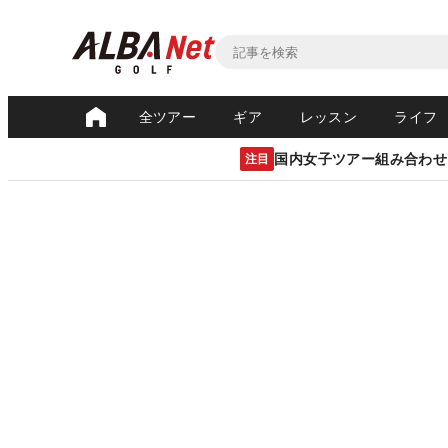
全ツアー
ギア
レッスン
ライフ
国内女子ツアー組み合わせ
注目