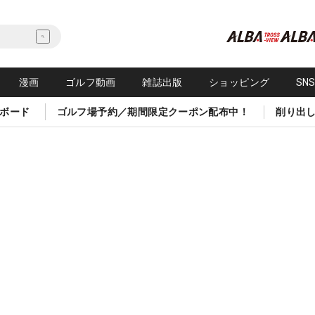
漫画
ゴルフ動画
雑誌出版
ショッピング
SN
ボード
ゴルフ場予約／期間限定クーポン配布中！
削り出