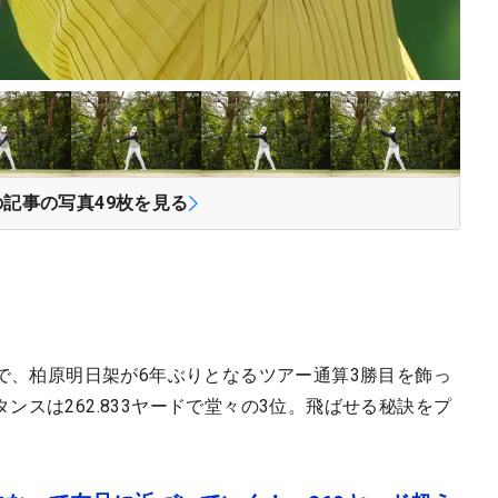
の記事の写真
49
枚を見る
」で、柏原明日架が6年ぶりとなるツアー通算3勝目を飾っ
スは262.833ヤードで堂々の3位。飛ばせる秘訣をプ