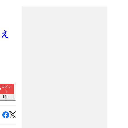
超え
コメン
ト
1
件