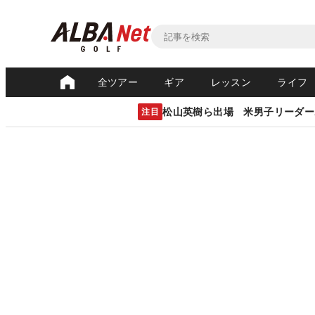
全ツアー
ギア
レッスン
ライフ
松山英樹ら出場 米男子リーダー
注目