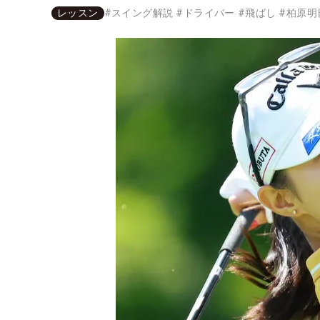
レッスン
#
スイング解説
#
ドライバー
#
飛ばし
#
柏原明