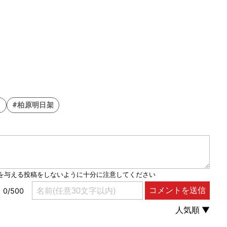
し
#柏原明日架