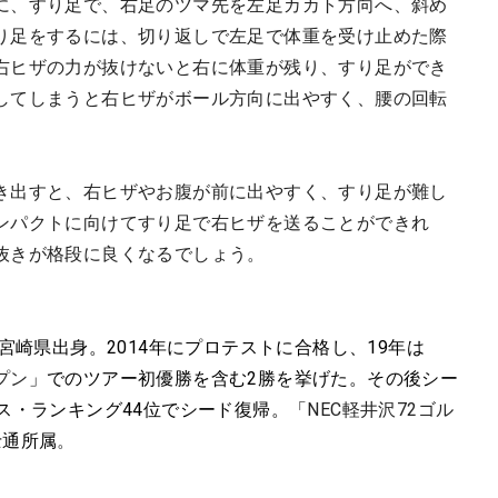
に、すり足で、右足のツマ先を左足カカト方向へ、斜め
り足をするには、切り返しで左足で体重を受け止めた際
右ヒザの力が抜けないと右に体重が残り、すり足ができ
してしまうと右ヒザがボール方向に出やすく、腰の回転
き出すと、右ヒザやお腹が前に出やすく、すり足が難し
ンパクトに向けてすり足で右ヒザを送ることができれ
抜きが格段に良くなるでしょう。
宮崎県出身。2014年にプロテストに合格し、19年は
プン
」でのツアー初優勝を含む2勝を挙げた。その後シー
ス・ランキング44位でシード復帰。「
NEC軽井沢72ゴル
士通所属
。