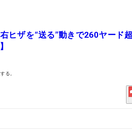
右ヒザを“送る”動きで260ヤード
】
説する。