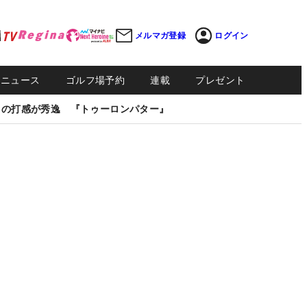
メルマガ登録
ログイン
Sニュース
ゴルフ場予約
連載
プレゼント
しの打感が秀逸 『トゥーロンパター』