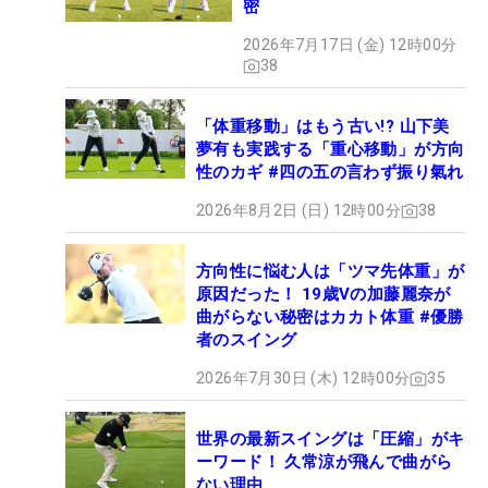
密
2026年7月17日 (金) 12時00分
38
「体重移動」はもう古い!? 山下美
夢有も実践する「重心移動」が方向
性のカギ #四の五の言わず振り氣れ
2026年8月2日 (日) 12時00分
38
方向性に悩む人は「ツマ先体重」が
原因だった！ 19歳Vの加藤麗奈が
曲がらない秘密はカカト体重 #優勝
者のスイング
2026年7月30日 (木) 12時00分
35
世界の最新スイングは「圧縮」がキ
ーワード！ 久常涼が飛んで曲がら
ない理由