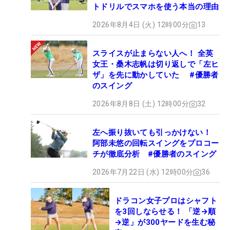
トドリルでスマホを使う本当の理由
2026年8月4日 (火) 12時00分
13
スライスが止まらない人へ！ 全英
女王・桑木志帆は切り返しで「左ヒ
ザ」を先に動かしていた #優勝者
のスイング
2026年8月8日 (土) 12時00分
32
左へ振り抜いても引っかけない！
阿部未悠の回転スイングをプロコー
チが徹底分析 #優勝者のスイング
2026年7月22日 (水) 12時00分
36
ドラコン女子プロはシャフト
を3回しならせる！ 「逆→順
→逆」が300ヤードを生む秘