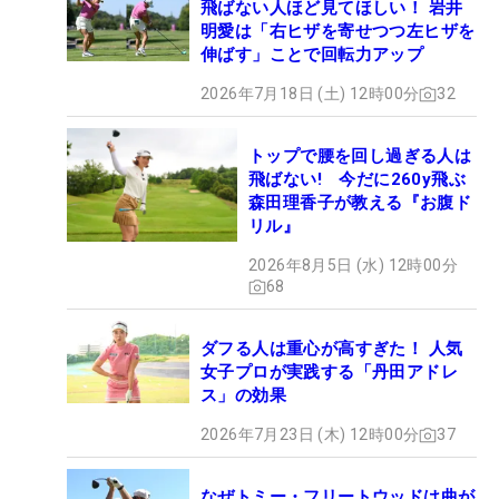
飛ばない人ほど見てほしい！ 岩井
明愛は「右ヒザを寄せつつ左ヒザを
伸ばす」ことで回転力アップ
2026年7月18日 (土) 12時00分
32
トップで腰を回し過ぎる人は
飛ばない! 今だに260y飛ぶ
森田理香子が教える『お腹ド
リル』
2026年8月5日 (水) 12時00分
68
ダフる人は重心が高すぎた！ 人気
女子プロが実践する「丹田アドレ
ス」の効果
2026年7月23日 (木) 12時00分
37
なぜトミー・フリートウッドは曲が