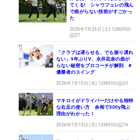
てくる! シャウフェレの飛ん
で曲がらない技術がすごかっ
た
2026年7月25日 (土) 12時00分
37
「クラブは遅らせる、でも振り遅れ
ない」9年ぶりV、永井花奈の曲が
らない秘密をプロコーチが解剖 #
優勝者のスイング
2026年7月15日 (水) 12時00分
33
マキロイがドライバーだけやる独特
な右足の使い方 余裕で300y飛ぶ
理由がわかった！
2026年7月13日 (月) 12時00分
74