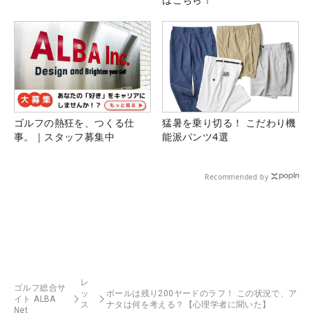
ゴルフの熱狂を、つくる仕
猛暑を乗り切る！ こだわり機
事。｜スタッフ募集中
能派パンツ4選
Recommended by
レ
ゴルフ総合サ
ッ
ボールは残り200ヤードのラフ！ この状況で、ア
イト ALBA
ス
ナタは何を考える？【心理学者に聞いた】
Net