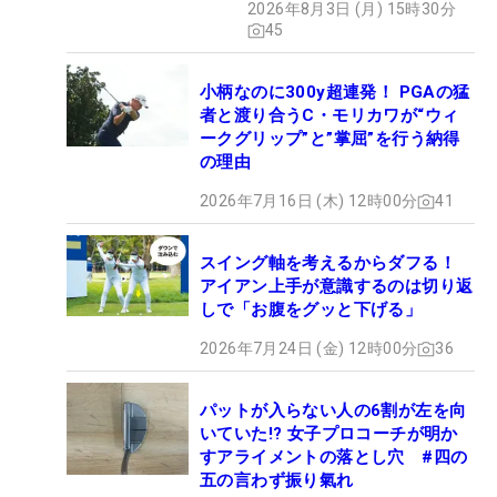
2026年8月3日 (月) 15時30分
45
小柄なのに300y超連発！ PGAの猛
者と渡り合うC・モリカワが“ウィ
ークグリップ”と”掌屈”を行う納得
の理由
2026年7月16日 (木) 12時00分
41
スイング軸を考えるからダフる！
アイアン上手が意識するのは切り返
しで「お腹をグッと下げる」
2026年7月24日 (金) 12時00分
36
パットが入らない人の6割が左を向
いていた!? 女子プロコーチが明か
すアライメントの落とし穴 #四の
五の言わず振り氣れ