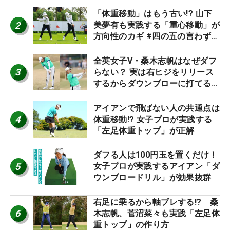
「体重移動」はもう古い!? 山下
2
美夢有も実践する「重心移動」が
方向性のカギ #四の五の言わず振
り氣れ
全英女子V・桑木志帆はなぜダフ
3
らない？ 実は右ヒジをリリース
するからダウンブローに打てる #
優勝者のスイング
アイアンで飛ばない人の共通点は
4
体重移動!? 女子プロが実践する
「左足体重トップ」が正解
ダフる人は100円玉を置くだけ！
5
女子プロが実践するアイアン「ダ
ウンブロードリル」が効果抜群
右足に乗るから軸ブレする!? 桑
6
木志帆、菅沼菜々も実践「左足体
重トップ」の作り方