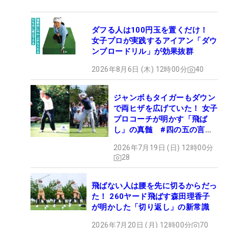
ダフる人は100円玉を置くだけ！
女子プロが実践するアイアン「ダウ
ンブロードリル」が効果抜群
2026年8月6日 (木) 12時00分
40
ジャンボもタイガーもダウン
で両ヒザを広げていた！ 女子
プロコーチが明かす「飛ば
し」の真髄 #四の五の言わ
ず振り氣れ
2026年7月19日 (日) 12時00分
28
飛ばない人は腰を先に切るからだっ
た！ 260ヤード飛ばす森田理香子
が明かした「切り返し」の新常識
2026年7月20日 (月) 12時00分
70