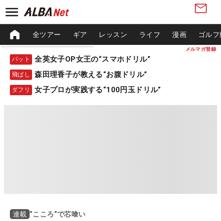
全ツアー
ギア
レッスン
ライフ
漫画
ゴルフ
メルマガ登録
全英女子OP女王の“スマホドリル”
パット
森田理香子が教える“お腹ドリル”
飛ばし
女子プロが実践する“100円玉ドリル”
ダフリ
”こころ”で芯喰い
連載