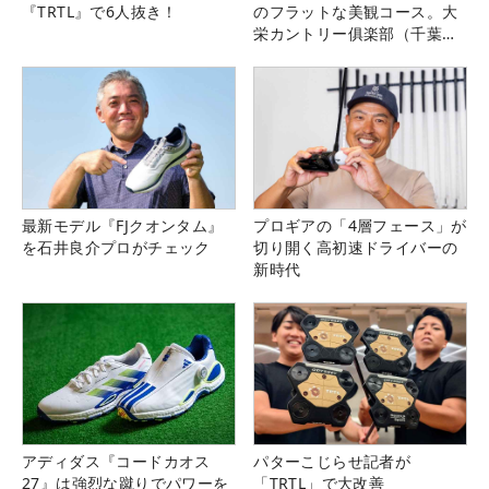
『TRTL』で6人抜き！
のフラットな美観コース。大
栄カントリー俱楽部（千葉
県）
最新モデル『FJクオンタム』
プロギアの「4層フェース」が
を石井良介プロがチェック
切り開く高初速ドライバーの
新時代
アディダス『コードカオス
パターこじらせ記者が
27』は強烈な蹴りでパワーを
「TRTL」で大改善