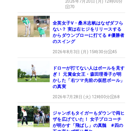
2026年7月20日 (月) 12時00分
70
全英女子V・桑木志帆はなぜダフら
ない？ 実は右ヒジをリリースする
からダウンブローに打てる #優勝者
のスイング
2026年8月3日 (月) 15時30分
45
ドローが打てない人はボールを見す
ぎ！ 元賞金女王・森田理香子が明
かした「右ツマ先前の仮想ボール」
の真実
2026年7月28日 (火) 12時00分
68
ジャンボもタイガーもダウンで両ヒ
ザを広げていた！ 女子プロコーチ
が明かす「飛ばし」の真髄 #四の