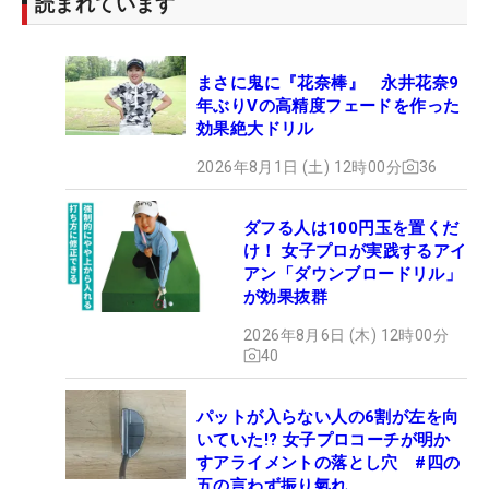
読まれています
まさに鬼に『花奈棒』 永井花奈9
年ぶりVの高精度フェードを作った
効果絶大ドリル
2026年8月1日 (土) 12時00分
36
ダフる人は100円玉を置くだ
け！ 女子プロが実践するアイ
アン「ダウンブロードリル」
が効果抜群
2026年8月6日 (木) 12時00分
40
パットが入らない人の6割が左を向
いていた!? 女子プロコーチが明か
すアライメントの落とし穴 #四の
五の言わず振り氣れ