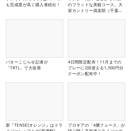
も完成度が高く購入者続出！
のフラットな美観コース。大
栄カントリー俱楽部（千葉
県）
パターこじらせ記者が
4日間限定配布！11月までの
「TRTL」で大改善
プレーに2回使える1,500円分
クーポン配布中！
新『TENSEIオレンジ』はドラ
プロギアの「4層フェース」が
イバーシャフトの“最適解”
切り開く高初速ドライバーの