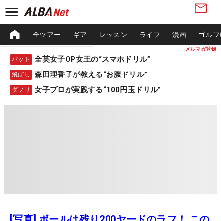
全ツアー
ギア
レッスン
ライフ
漫画
ゴルフ
メルマガ登録
全英女子OP女王の“スマホドリル”
パット
森田理香子が教える“お腹ドリル”
飛ばし
女子プロが実践する“100円玉ドリル”
ダフリ
[写真] ボールは残り200ヤードのラフ！ この