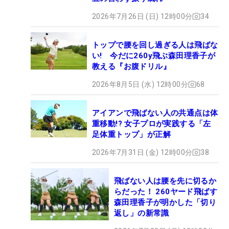
2026年7月26日 (日) 12時00分
34
トップで腰を回し過ぎる人は飛ばな
い! 今だに260y飛ぶ森田理香子が
教える『お腹ドリル』
2026年8月5日 (水) 12時00分
68
アイアンで飛ばない人の共通点は体
重移動!? 女子プロが実践する「左
足体重トップ」が正解
2026年7月31日 (金) 12時00分
38
飛ばない人は腰を先に切るか
らだった！ 260ヤード飛ばす
森田理香子が明かした「切り
返し」の新常識