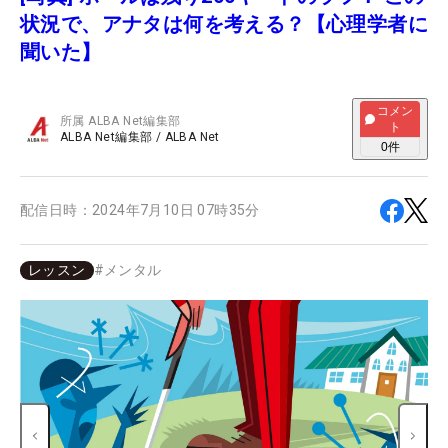
状況で、アナタは何を考える？【心理学者に
聞いた】
コメン
所属
ALBA Net編集部
ト
ALBA Net編集部
/
ALBA Net
0
件
配信日時：
2024年7月10日 07時35分
レッスン
#
メンタル