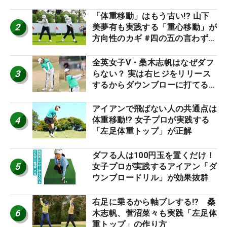
「体重移動」はもう古い!? 山下
2
美夢有も実践する「重心移動」が
方向性のカギ #四の五の言わず振
り氣れ
全英女子V・桑木志帆はなぜダフ
3
らない？ 実は右ヒジをリリース
するからダウンブローに打てる #
優勝者のスイング
アイアンで飛ばない人の共通点は
4
体重移動!? 女子プロが実践する
「左足体重トップ」が正解
ダフる人は100円玉を置くだけ！
5
女子プロが実践するアイアン「ダ
ウンブロードリル」が効果抜群
右足に乗るから軸ブレする!? 桑
6
木志帆、菅沼菜々も実践「左足体
重トップ」の作り方