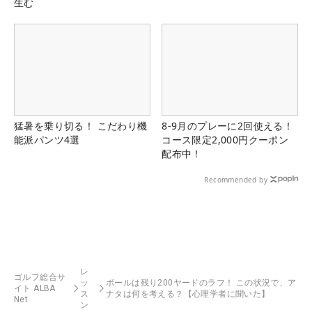
生む
猛暑を乗り切る！ こだわり機
8-9月のプレーに2回使える！
能派パンツ4選
コース限定2,000円クーポン
配布中！
Recommended by
レ
ゴルフ総合サ
ッ
ボールは残り200ヤードのラフ！ この状況で、ア
イト ALBA
ス
ナタは何を考える？【心理学者に聞いた】
Net
ン