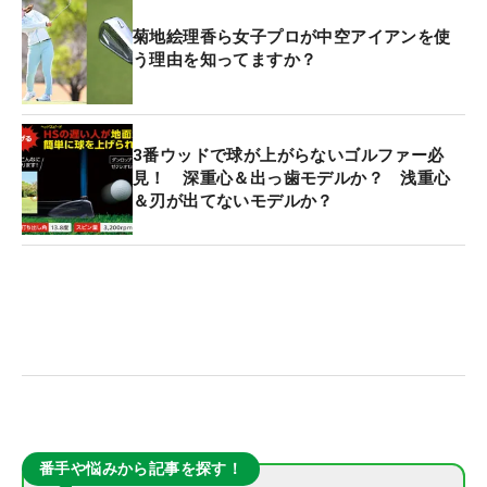
菊地絵理香ら女子プロが中空アイアンを使
う理由を知ってますか？
3番ウッドで球が上がらないゴルファー必
見！ 深重心＆出っ歯モデルか？ 浅重心
＆刃が出てないモデルか？
番手や悩みから記事を探す！