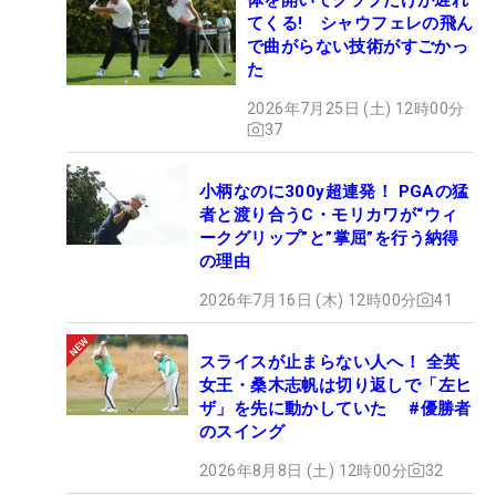
てくる! シャウフェレの飛ん
で曲がらない技術がすごかっ
た
2026年7月25日 (土) 12時00分
37
小柄なのに300y超連発！ PGAの猛
者と渡り合うC・モリカワが“ウィ
ークグリップ”と”掌屈”を行う納得
の理由
2026年7月16日 (木) 12時00分
41
スライスが止まらない人へ！ 全英
女王・桑木志帆は切り返しで「左ヒ
ザ」を先に動かしていた #優勝者
のスイング
2026年8月8日 (土) 12時00分
32