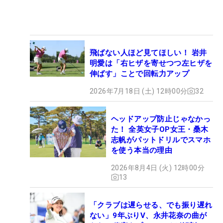
飛ばない人ほど見てほしい！ 岩井
明愛は「右ヒザを寄せつつ左ヒザを
伸ばす」ことで回転力アップ
2026年7月18日 (土) 12時00分
32
ヘッドアップ防止じゃなかっ
た！ 全英女子OP女王・桑木
志帆がパットドリルでスマホ
を使う本当の理由
2026年8月4日 (火) 12時00分
13
「クラブは遅らせる、でも振り遅れ
ない」9年ぶりV、永井花奈の曲が