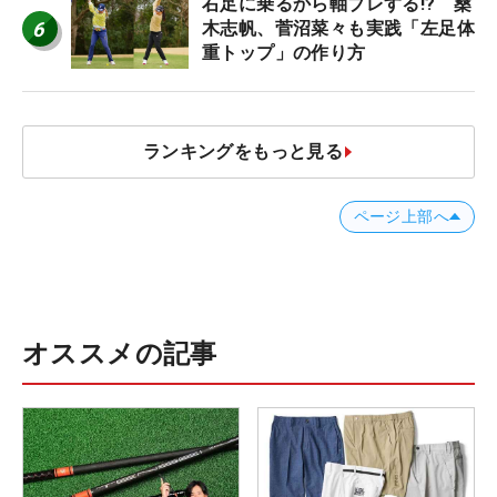
右足に乗るから軸ブレする!? 桑
6
木志帆、菅沼菜々も実践「左足体
重トップ」の作り方
ランキングをもっと見る
ページ上部へ
オススメの記事