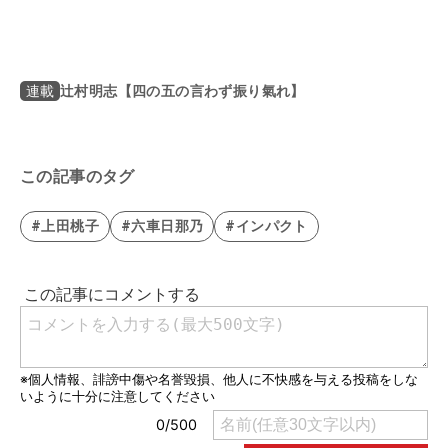
辻村明志【四の五の言わず振り氣れ】
連載
この記事のタグ
#上田桃子
#六車日那乃
#インパクト