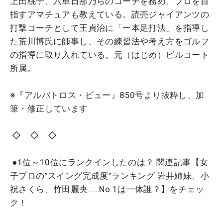
上田桃子、六車日那乃らのコーチを務め、プロを目
指すアマチュアも教えている。読売ジャイアンツの
打撃コーチとして王貞治に「一本足打法」を指導し
た荒川博氏に師事し、その練習法や考え方をゴルフ
の指導に取り入れている。元（はじめ）ビルコート
所属。
※『アルバトロス・ビュー』850号より抜粋し、加
筆・修正しています
◇ ◇ ◇
●1位～10位にランクインしたのは？ 関連記事【女
子プロの”スイング完成度”ランキング 岩井姉妹、小
祝さくら、竹田麗央……No.1は一体誰？】をチェッ
ク！