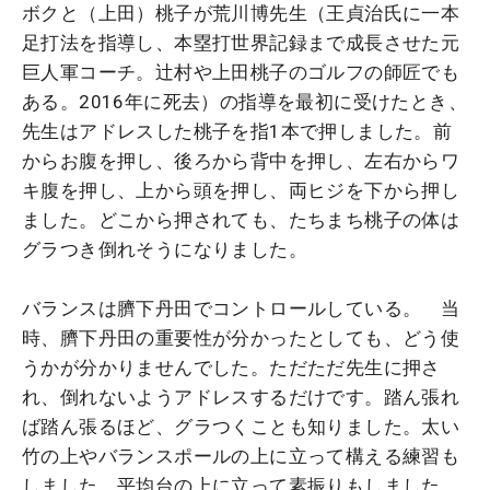
ボクと（上田）桃子が荒川博先生（王貞治氏に一本
足打法を指導し、本塁打世界記録まで成長させた元
巨人軍コーチ。辻村や上田桃子のゴルフの師匠でも
ある。2016年に死去）の指導を最初に受けたとき、
先生はアドレスした桃子を指1本で押しました。前
からお腹を押し、後ろから背中を押し、左右からワ
キ腹を押し、上から頭を押し、両ヒジを下から押し
ました。どこから押されても、たちまち桃子の体は
グラつき倒れそうになりました。
バランスは臍下丹田でコントロールしている。 当
時、臍下丹田の重要性が分かったとしても、どう使
うかが分かりませんでした。ただただ先生に押さ
れ、倒れないようアドレスするだけです。踏ん張れ
ば踏ん張るほど、グラつくことも知りました。太い
竹の上やバランスポールの上に立って構える練習も
しました。平均台の上に立って素振りもしました。