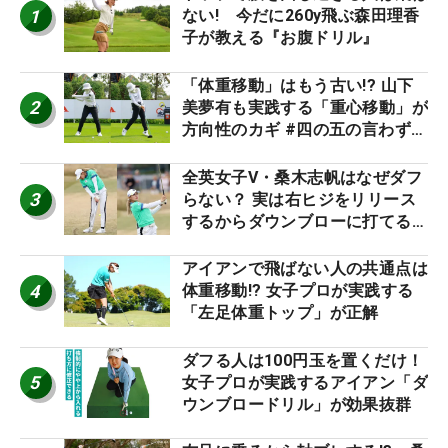
1
ない! 今だに260y飛ぶ森田理香
子が教える『お腹ドリル』
「体重移動」はもう古い!? 山下
2
美夢有も実践する「重心移動」が
方向性のカギ #四の五の言わず振
り氣れ
全英女子V・桑木志帆はなぜダフ
3
らない？ 実は右ヒジをリリース
するからダウンブローに打てる #
優勝者のスイング
アイアンで飛ばない人の共通点は
4
体重移動!? 女子プロが実践する
「左足体重トップ」が正解
ダフる人は100円玉を置くだけ！
5
女子プロが実践するアイアン「ダ
ウンブロードリル」が効果抜群