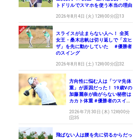
トドリルでスマホを使う本当の理由
2026年8月4日 (火) 12時00分
13
スライスが止まらない人へ！ 全英
女王・桑木志帆は切り返しで「左ヒ
ザ」を先に動かしていた #優勝者
のスイング
2026年8月8日 (土) 12時00分
32
方向性に悩む人は「ツマ先体
重」が原因だった！ 19歳Vの
加藤麗奈が曲がらない秘密は
カカト体重 #優勝者のスイン
グ
2026年7月30日 (木) 12時00分
35
飛ばない人は腰を先に切るからだっ