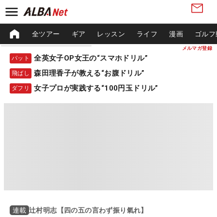
全ツアー
ギア
レッスン
ライフ
漫画
ゴルフ
メルマガ登録
全英女子OP女王の“スマホドリル”
パット
森田理香子が教える“お腹ドリル”
飛ばし
女子プロが実践する“100円玉ドリル”
ダフリ
辻村明志【四の五の言わず振り氣れ】
連載