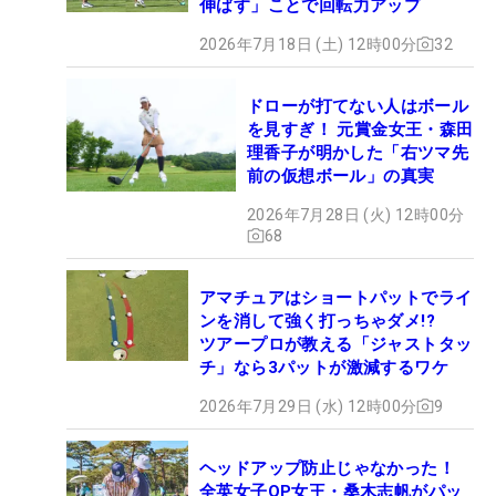
伸ばす」ことで回転力アップ
2026年7月18日 (土) 12時00分
32
ドローが打てない人はボール
を見すぎ！ 元賞金女王・森田
理香子が明かした「右ツマ先
前の仮想ボール」の真実
2026年7月28日 (火) 12時00分
68
アマチュアはショートパットでライ
ンを消して強く打っちゃダメ!?
ツアープロが教える「ジャストタッ
チ」なら3パットが激減するワケ
2026年7月29日 (水) 12時00分
9
ヘッドアップ防止じゃなかった！
全英女子OP女王・桑木志帆がパッ