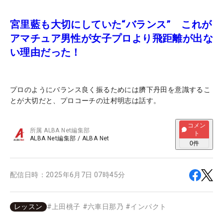
宮里藍も大切にしていた“バランス” これが
アマチュア男性が女子プロより飛距離が出な
い理由だった！
プロのようにバランス良く振るためには臍下丹田を意識するこ
とが大切だと、プロコーチの辻村明志は話す。
コメン
所属
ALBA Net編集部
ト
ALBA Net編集部
/
ALBA Net
0
件
配信日時：
2025年6月7日 07時45分
レッスン
#
上田桃子
#
六車日那乃
#
インパクト