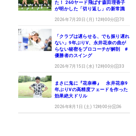
た！ 260ヤード飛ばす森田理香子
が明かした「切り返し」の新常識
2026年7月20日 (月) 12時00分
70
「クラブは遅らせる、でも振り遅れ
ない」9年ぶりV、永井花奈の曲が
らない秘密をプロコーチが解剖 #
優勝者のスイング
2026年7月15日 (水) 12時00分
33
まさに鬼に『花奈棒』 永井花奈9
年ぶりVの高精度フェードを作った
効果絶大ドリル
2026年8月1日 (土) 12時00分
36