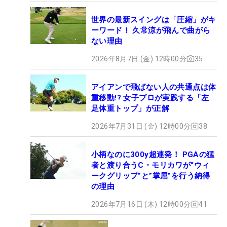
世界の最新スイングは「圧縮」がキ
ーワード！ 久常涼が飛んで曲がら
ない理由
2026年8月7日 (金) 12時00分
35
アイアンで飛ばない人の共通点は体
重移動!? 女子プロが実践する「左
足体重トップ」が正解
2026年7月31日 (金) 12時00分
38
小柄なのに300y超連発！ PGAの猛
者と渡り合うC・モリカワが“ウィ
ークグリップ”と”掌屈”を行う納得
の理由
2026年7月16日 (木) 12時00分
41