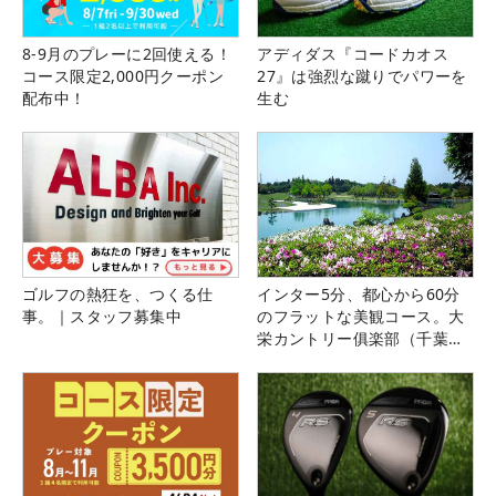
8-9月のプレーに2回使える！
アディダス『コードカオス
コース限定2,000円クーポン
27』は強烈な蹴りでパワーを
配布中！
生む
ゴルフの熱狂を、つくる仕
インター5分、都心から60分
事。｜スタッフ募集中
のフラットな美観コース。大
栄カントリー俱楽部（千葉
県）