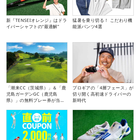
新『TENSEIオレンジ』はドラ
猛暑を乗り切る！ こだわり機
イバーシャフトの“最適解”
能派パンツ4選
「潮来CC（茨城県）」＆「鹿
プロギアの「4層フェース」が
児島ガーデンGC（鹿児島
切り開く高初速ドライバーの
県）」の無料プレー券が当た
新時代
る！！