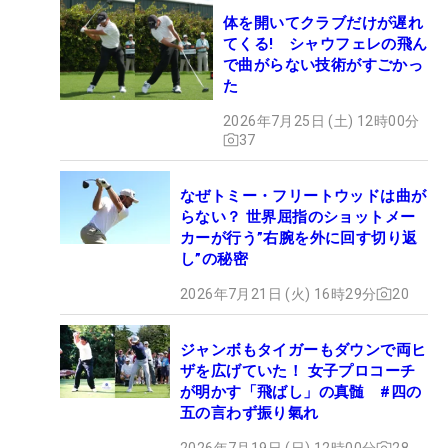
体を開いてクラブだけが遅れ
てくる! シャウフェレの飛ん
で曲がらない技術がすごかっ
た
2026年7月25日 (土) 12時00分
37
なぜトミー・フリートウッドは曲が
らない？ 世界屈指のショットメー
カーが行う”右腕を外に回す切り返
し”の秘密
2026年7月21日 (火) 16時29分
20
ジャンボもタイガーもダウンで両ヒ
ザを広げていた！ 女子プロコーチ
が明かす「飛ばし」の真髄 #四の
五の言わず振り氣れ
2026年7月19日 (日) 12時00分
28