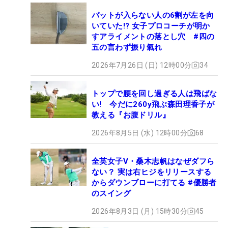
パットが入らない人の6割が左を向
いていた!? 女子プロコーチが明か
すアライメントの落とし穴 #四の
五の言わず振り氣れ
2026年7月26日 (日) 12時00分
34
トップで腰を回し過ぎる人は飛ばな
い! 今だに260y飛ぶ森田理香子が
教える『お腹ドリル』
2026年8月5日 (水) 12時00分
68
全英女子V・桑木志帆はなぜダフら
ない？ 実は右ヒジをリリースする
からダウンブローに打てる #優勝者
のスイング
2026年8月3日 (月) 15時30分
45