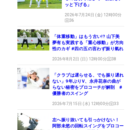
ッと下げる」
2026年7月24日 (金) 12時00分
36
「体重移動」はもう古い!? 山下美
夢有も実践する「重心移動」が方向
性のカギ #四の五の言わず振り氣れ
2026年8月2日 (日) 12時00分
38
「クラブは遅らせる、でも振り遅れ
ない」9年ぶりV、永井花奈の曲が
らない秘密をプロコーチが解剖 #
優勝者のスイング
2026年7月15日 (水) 12時00分
33
左へ振り抜いても引っかけない！
阿部未悠の回転スイングをプロコー