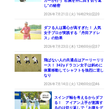
カーが行う”右腕を外に回す切り返
し”の秘密
2026年7月21日 (火) 16時29分
20
ダフる人は重心が高すぎた！ 人気
女子プロが実践する「丹田アドレ
ス」の効果
2026年7月23日 (木) 12時00分
37
飛ばない人の共通点はアーリーリリ
ース！ 342yドラコン女子は斜めに
体重移動してシャフトを強烈に逆し
なり
2026年7月14日 (火) 12時00分
46
スイング軸を考えるからダフ
る！ アイアン上手が意識す
るのは切り返しで「お腹をグ