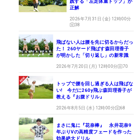
践する「左足体重トップ」が
正解
2026年7月31日 (金) 12時00分
38
飛ばない人は腰を先に切るからだっ
た！ 260ヤード飛ばす森田理香子
が明かした「切り返し」の新常識
2026年7月20日 (月) 12時00分
70
トップで腰を回し過ぎる人は飛ばな
い! 今だに260y飛ぶ森田理香子が
教える『お腹ドリル』
2026年8月5日 (水) 12時00分
68
まさに鬼に『花奈棒』 永井花奈9
年ぶりVの高精度フェードを作った
効果絶大ドリル