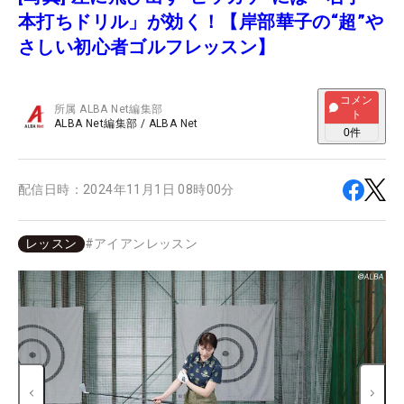
本打ちドリル」が効く！【岸部華子の“超”や
さしい初心者ゴルフレッスン】
コメン
所属
ALBA Net編集部
ト
ALBA Net編集部
/
ALBA Net
0
件
配信日時：
2024年11月1日 08時00分
レッスン
#
アイアンレッスン