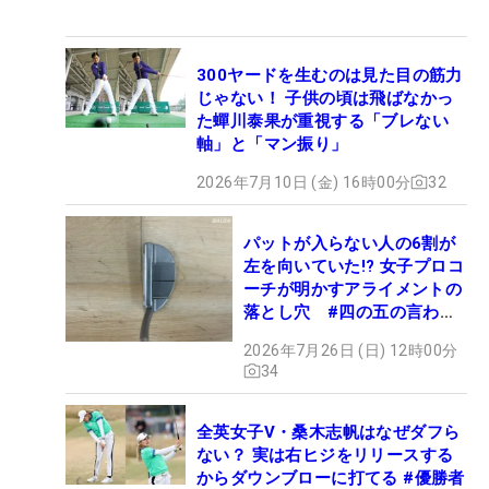
300ヤードを生むのは見た目の筋力
じゃない！ 子供の頃は飛ばなかっ
た蟬川泰果が重視する「ブレない
軸」と「マン振り」
2026年7月10日 (金) 16時00分
32
パットが入らない人の6割が
左を向いていた!? 女子プロコ
ーチが明かすアライメントの
落とし穴 #四の五の言わず
振り氣れ
2026年7月26日 (日) 12時00分
34
全英女子V・桑木志帆はなぜダフら
ない？ 実は右ヒジをリリースする
からダウンブローに打てる #優勝者