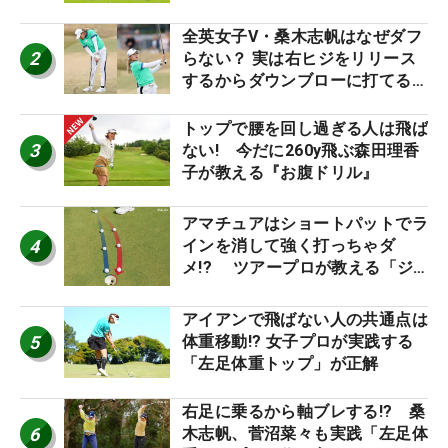
り氣れ
全英女子V・桑木志帆はなぜダフ
2
らない？ 実は右ヒジをリリース
するからダウンブローに打てる #
優勝者のスイング
トップで腰を回し過ぎる人は飛ば
3
ない! 今だに260y飛ぶ森田理香
子が教える『お腹ドリル』
アマチュアはショートパットでラ
4
インを消して強く打っちゃダ
メ!? ツアープロが教える「ジ
ャストタッチ」なら3パットが激
減するワケ
アイアンで飛ばない人の共通点は
5
体重移動!? 女子プロが実践する
「左足体重トップ」が正解
右足に乗るから軸ブレする!? 桑
6
木志帆、菅沼菜々も実践「左足体