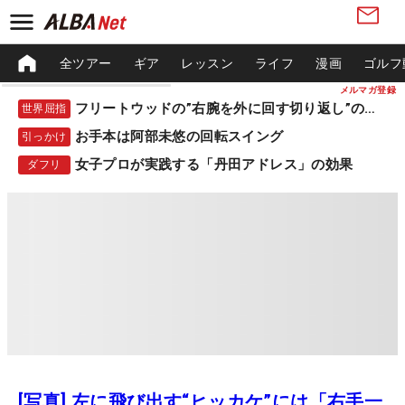
全ツアー
ギア
レッスン
ライフ
漫画
ゴルフ
メルマガ登録
フリートウッドの”右腕を外に回す切り返し”の秘密
世界屈指
お手本は阿部未悠の回転スイング
引っかけ
女子プロが実践する「丹田アドレス」の効果
ダフリ
[写真] 左に飛び出す“ヒッカケ”には「右手一