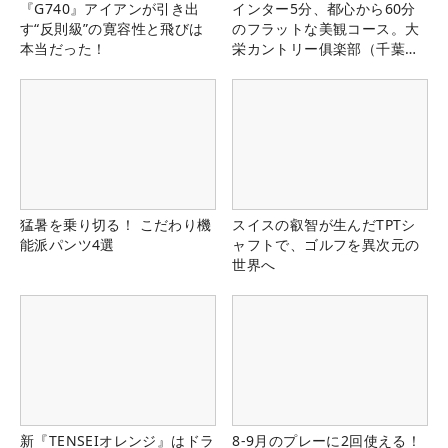
『G740』アイアンが引き出
インター5分、都心から60分
す“反則級”の寛容性と飛びは
のフラットな美観コース。大
本当だった！
栄カントリー俱楽部（千葉
県）
猛暑を乗り切る！ こだわり機
スイスの叡智が生んだTPTシ
能派パンツ4選
ャフトで、ゴルフを異次元の
世界へ
新『TENSEIオレンジ』はドラ
8-9月のプレーに2回使える！