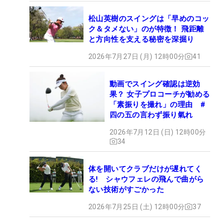
松山英樹のスイングは「早めのコッ
ク＆タメない」のが特徴！ 飛距離
と方向性を支える秘密を深掘り
2026年7月27日 (月) 12時00分
41
動画でスイング確認は逆効
果？ 女子プロコーチが勧める
「素振りを撮れ」の理由 #
四の五の言わず振り氣れ
2026年7月12日 (日) 12時00分
34
体を開いてクラブだけが遅れてく
る! シャウフェレの飛んで曲がら
ない技術がすごかった
2026年7月25日 (土) 12時00分
37