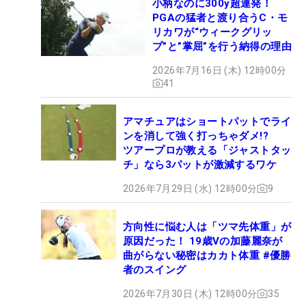
小柄なのに300y超連発！
PGAの猛者と渡り合うC・モ
リカワが“ウィークグリッ
プ”と”掌屈”を行う納得の理由
2026年7月16日 (木) 12時00分
41
アマチュアはショートパットでライ
ンを消して強く打っちゃダメ!?
ツアープロが教える「ジャストタッ
チ」なら3パットが激減するワケ
2026年7月29日 (水) 12時00分
9
方向性に悩む人は「ツマ先体重」が
原因だった！ 19歳Vの加藤麗奈が
曲がらない秘密はカカト体重 #優勝
者のスイング
2026年7月30日 (木) 12時00分
35