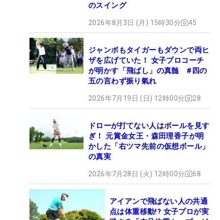
のスイング
2026年8月3日 (月) 15時30分
45
ジャンボもタイガーもダウンで両ヒ
ザを広げていた！ 女子プロコーチ
が明かす「飛ばし」の真髄 #四の
五の言わず振り氣れ
2026年7月19日 (日) 12時00分
28
ドローが打てない人はボールを見す
ぎ！ 元賞金女王・森田理香子が明
かした「右ツマ先前の仮想ボール」
の真実
2026年7月28日 (火) 12時00分
68
アイアンで飛ばない人の共通
点は体重移動!? 女子プロが実