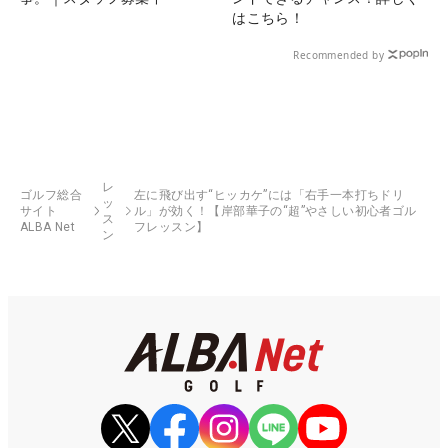
はこちら！
Recommended by
レ
ゴルフ総合
左に飛び出す“ヒッカケ”には「右手一本打ちドリ
ッ
サイト
ル」が効く！【岸部華子の“超”やさしい初心者ゴル
ス
ALBA Net
フレッスン】
ン