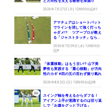
と方向性を支える秘密を深掘り
2026年7月27日 (月) 12時00分
41
アマチュアはショートパット
でラインを消して強く打っち
ゃダメ!? ツアープロが教え
る「ジャストタッチ」なら3
パットが激減するワケ
2026年7月29日 (水) 12時00分
9
「体重移動」はもう古い!? 山下美
夢有も実践する「重心移動」が方向
性のカギ #四の五の言わず振り氣れ
2026年8月2日 (日) 12時00分
38
スイング軸を考えるからダフる！
アイアン上手が意識するのは切り返
しで「お腹をグッと下げる」