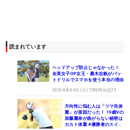
読まれています
ヘッドアップ防止じゃなかった！
全英女子OP女王・桑木志帆がパッ
トドリルでスマホを使う本当の理由
2026年8月4日 (火) 12時00分
13
方向性に悩む人は「ツマ先体
重」が原因だった！ 19歳Vの
加藤麗奈が曲がらない秘密は
カカト体重 #優勝者のスイン