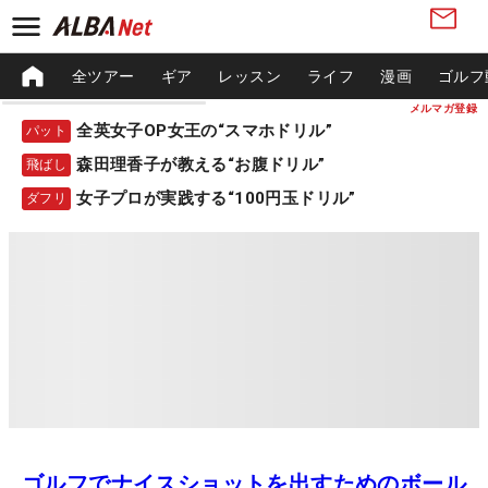
全ツアー
ギア
レッスン
ライフ
漫画
ゴルフ
メルマガ登録
全英女子OP女王の“スマホドリル”
パット
森田理香子が教える“お腹ドリル”
飛ばし
女子プロが実践する“100円玉ドリル”
ダフリ
ゴルフでナイスショットを出すためのボール