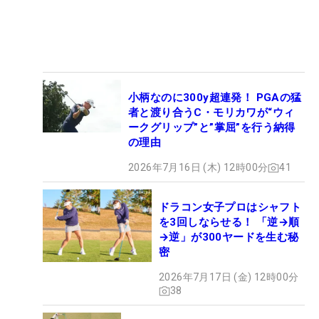
小柄なのに300y超連発！ PGAの猛
者と渡り合うC・モリカワが“ウィ
ークグリップ”と”掌屈”を行う納得
の理由
2026年7月16日 (木) 12時00分
41
ドラコン女子プロはシャフト
を3回しならせる！ 「逆→順
→逆」が300ヤードを生む秘
密
2026年7月17日 (金) 12時00分
38