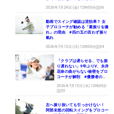
2026年7月24日 (金) 12時00分
36
動画でスイング確認は逆効果？ 女
子プロコーチが勧める「素振りを撮
れ」の理由 #四の五の言わず振り
氣れ
2026年7月12日 (日) 12時00分
34
「クラブは遅らせる、でも振
り遅れない」9年ぶりV、永井
花奈の曲がらない秘密をプロ
コーチが解剖 #優勝者のス
イング
2026年7月15日 (水) 12時00分
33
左へ振り抜いても引っかけない！
阿部未悠の回転スイングをプロコー