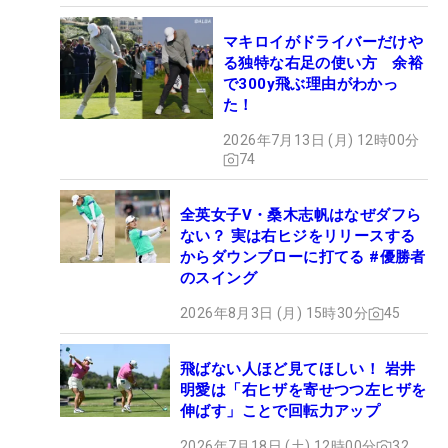
マキロイがドライバーだけや
る独特な右足の使い方 余裕
で300y飛ぶ理由がわかっ
た！
2026年7月13日 (月) 12時00分
74
全英女子V・桑木志帆はなぜダフら
ない？ 実は右ヒジをリリースする
からダウンブローに打てる #優勝者
のスイング
2026年8月3日 (月) 15時30分
45
飛ばない人ほど見てほしい！ 岩井
明愛は「右ヒザを寄せつつ左ヒザを
伸ばす」ことで回転力アップ
2026年7月18日 (土) 12時00分
32