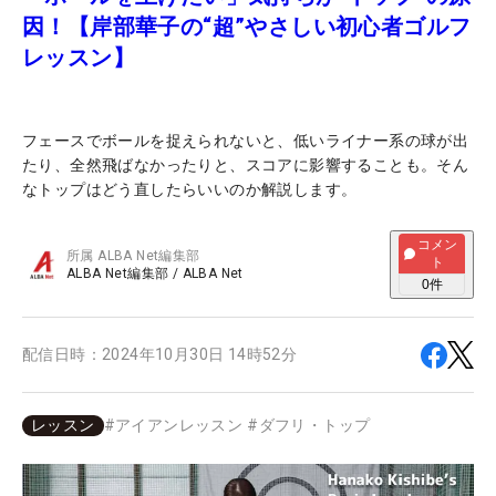
因！【岸部華子の“超”やさしい初心者ゴルフ
レッスン】
フェースでボールを捉えられないと、低いライナー系の球が出
たり、全然飛ばなかったりと、スコアに影響することも。そん
なトップはどう直したらいいのか解説します。
コメン
所属
ALBA Net編集部
ト
ALBA Net編集部
/
ALBA Net
0
件
配信日時：
2024年10月30日 14時52分
レッスン
#
アイアンレッスン
#
ダフリ・トップ