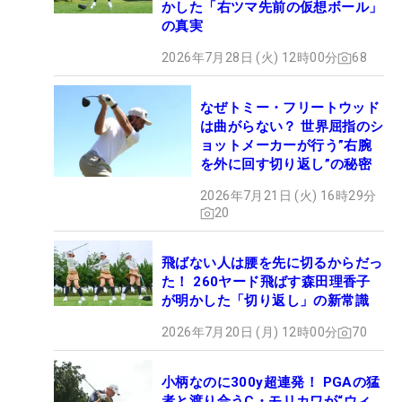
かした「右ツマ先前の仮想ボール」
の真実
2026年7月28日 (火) 12時00分
68
なぜトミー・フリートウッド
は曲がらない？ 世界屈指のシ
ョットメーカーが行う”右腕
を外に回す切り返し”の秘密
2026年7月21日 (火) 16時29分
20
飛ばない人は腰を先に切るからだっ
た！ 260ヤード飛ばす森田理香子
が明かした「切り返し」の新常識
2026年7月20日 (月) 12時00分
70
小柄なのに300y超連発！ PGAの猛
者と渡り合うC・モリカワが“ウィ