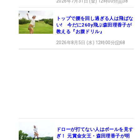
2026年7月31日 (金) 12時00分
38
トップで腰を回し過ぎる人は飛ばな
い! 今だに260y飛ぶ森田理香子が
教える『お腹ドリル』
2026年8月5日 (水) 12時00分
68
ドローが打てない人はボールを見す
ぎ！ 元賞金女王・森田理香子が明