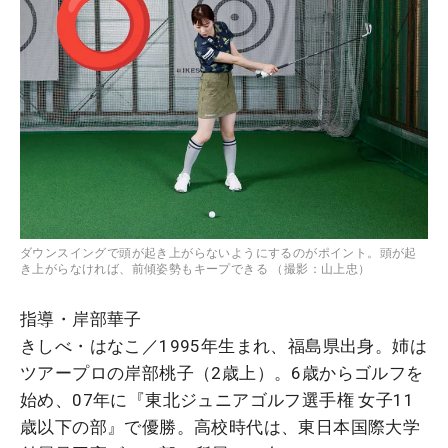
ダウンスイングで頭が起き上がらないようにするのがポイント。頭が起
き上がらなければ、前傾姿勢もキープできる （撮影：山上忠）
指導・岸部華子
きしべ・はなこ／1995年生まれ、福島県出身。姉は
ツアープロの岸部桃子（2歳上）。6歳からゴルフを
始め、07年に『東北ジュニアゴルフ選手権 女子11
歳以下の部』で優勝。高校時代は、東日本国際大学