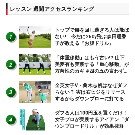
レッスン 週間アクセスランキング
トップで腰を回し過ぎる人は飛ば
1
ない! 今だに260y飛ぶ森田理香
子が教える『お腹ドリル』
「体重移動」はもう古い!? 山下
2
美夢有も実践する「重心移動」が
方向性のカギ #四の五の言わず振
り氣れ
全英女子V・桑木志帆はなぜダフ
3
らない？ 実は右ヒジをリリース
するからダウンブローに打てる #
優勝者のスイング
ダフる人は100円玉を置くだけ！
4
女子プロが実践するアイアン「ダ
ウンブロードリル」が効果抜群