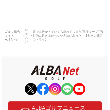
レ
ゴルフ総合
頭では分かっていても崩れてしまう“前傾キープ” 強
ッ
サイト
制的に起き上がらない方法があった！【週末の練習
ス
ALBA Net
でトライ】
ン
ALBAゴルフニュース