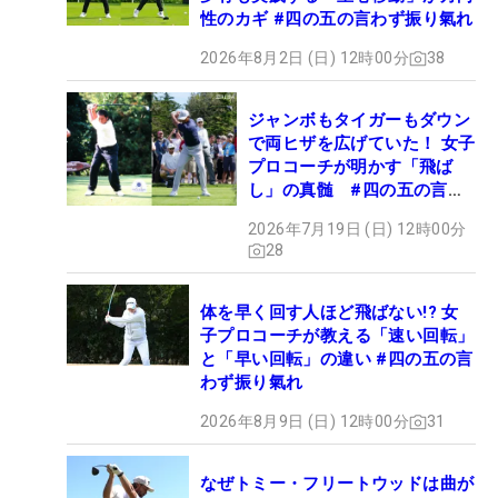
性のカギ #四の五の言わず振り氣れ
2026年8月2日 (日) 12時00分
38
ジャンボもタイガーもダウン
で両ヒザを広げていた！ 女子
プロコーチが明かす「飛ば
し」の真髄 #四の五の言わ
ず振り氣れ
2026年7月19日 (日) 12時00分
28
体を早く回す人ほど飛ばない!? 女
子プロコーチが教える「速い回転」
と「早い回転」の違い #四の五の言
わず振り氣れ
2026年8月9日 (日) 12時00分
31
なぜトミー・フリートウッドは曲が