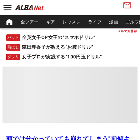
全ツアー
ギア
レッスン
ライフ
漫画
ゴルフ
メルマガ登録
全英女子OP女王の“スマホドリル”
パット
森田理香子が教える“お腹ドリル”
飛ばし
女子プロが実践する“100円玉ドリル”
ダフリ
頭では分かっていても崩れてしまう“前傾キ