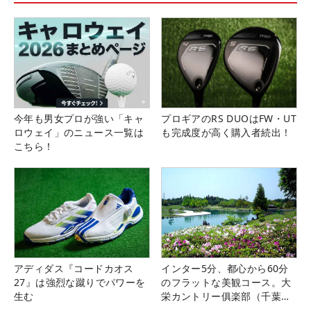
今年も男女プロが強い「キャ
プロギアのRS DUOはFW・UT
ロウェイ」のニュース一覧は
も完成度が高く購入者続出！
こちら！
アディダス『コードカオス
インター5分、都心から60分
27』は強烈な蹴りでパワーを
のフラットな美観コース。大
生む
栄カントリー俱楽部（千葉
県）