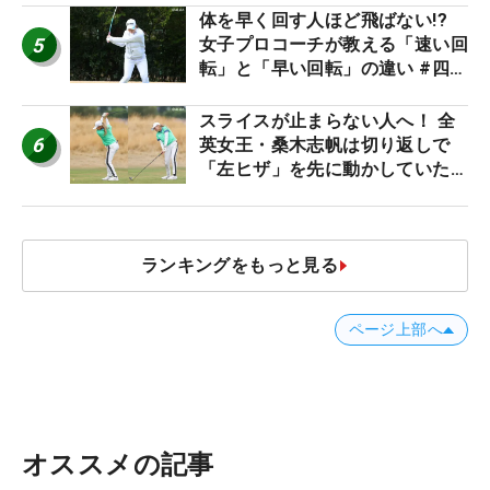
体を早く回す人ほど飛ばない!?
5
女子プロコーチが教える「速い回
転」と「早い回転」の違い #四の
五の言わず振り氣れ
スライスが止まらない人へ！ 全
6
英女王・桑木志帆は切り返しで
「左ヒザ」を先に動かしていた
#優勝者のスイング
ランキングをもっと見る
ページ上部へ
オススメの記事