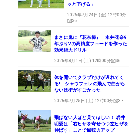
ッと下げる」
2026年7月24日 (金) 12時00分
36
まさに鬼に『花奈棒』 永井花奈9
年ぶりVの高精度フェードを作った
効果絶大ドリル
2026年8月1日 (土) 12時00分
36
体を開いてクラブだけが遅れてく
る! シャウフェレの飛んで曲がら
ない技術がすごかった
2026年7月25日 (土) 12時00分
37
飛ばない人ほど見てほしい！ 岩井
明愛は「右ヒザを寄せつつ左ヒザを
伸ばす」ことで回転力アップ