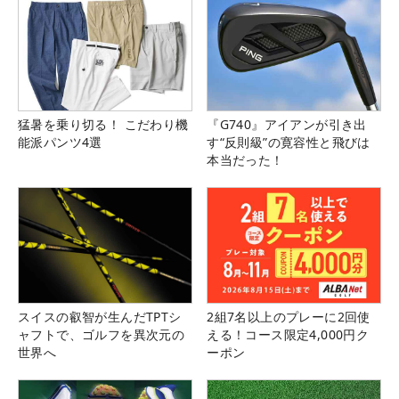
猛暑を乗り切る！ こだわり機
『G740』アイアンが引き出
能派パンツ4選
す“反則級”の寛容性と飛びは
本当だった！
スイスの叡智が生んだTPTシ
2組7名以上のプレーに2回使
ャフトで、ゴルフを異次元の
える！コース限定4,000円ク
世界へ
ーポン