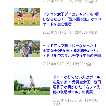
2026年7月20日 (月) 12時00分
70
ドラコン女子プロはシャフトを3回
しならせる！ 「逆→順→逆」が300
ヤードを生む秘密
2026年7月17日 (金) 12時00分
38
ヘッドアップ防止じゃなかった！
全英女子OP女王・桑木志帆がパッ
トドリルでスマホを使う本当の理由
2026年8月4日 (火) 12時00分
13
ドローが打てない人はボール
を見すぎ！ 元賞金女王・森田
理香子が明かした「右ツマ先
前の仮想ボール」の真実
2026年7月28日 (火) 12時00分
68