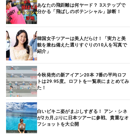
あなたの飛距離は何ヤード？ 3ステップで
分かる「飛ばしのポテンシャル」診断！
韓国女子ツアーは美人だらけ！「実力と美
貌を兼ね備えた選りすぐりの10人を写真で
紹介」
今秋発売の新アイアン20本 7番の平均ロフ
トは29.95度。ロフトを一覧表にまとめてみ
た！
白いビキニ姿がまぶしすぎる！ アン・シネ
が2カ月ぶりに日本ツアーに参戦、貴重なオ
フショットを大公開