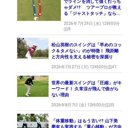
でラインを消して強く打っち
ゃダメ!? ツアープロが教え
る「ジャストタッチ」なら3
パットが激減するワケ
2026年7月29日 (水) 12時00分
9
松山英樹のスイングは「早めのコッ
ク＆タメない」のが特徴！ 飛距離
と方向性を支える秘密を深掘り
2026年7月27日 (月) 12時00分
41
世界の最新スイングは「圧縮」がキ
ーワード！ 久常涼が飛んで曲がら
ない理由
2026年8月7日 (金) 12時00分
35
「体重移動」はもう古い!? 山下美
夢有も実践する「重心移動」が方向