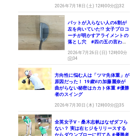
2026年7月18日 (土) 12時00分
32
パットが入らない人の6割が
左を向いていた!? 女子プロコ
ーチが明かすアライメントの
落とし穴 #四の五の言わず
振り氣れ
2026年7月26日 (日) 12時00分
34
方向性に悩む人は「ツマ先体重」が
原因だった！ 19歳Vの加藤麗奈が
曲がらない秘密はカカト体重 #優勝
者のスイング
2026年7月30日 (木) 12時00分
35
全英女子V・桑木志帆はなぜダフら
ない？ 実は右ヒジをリリースする
からダウンブローに打てる #優勝者