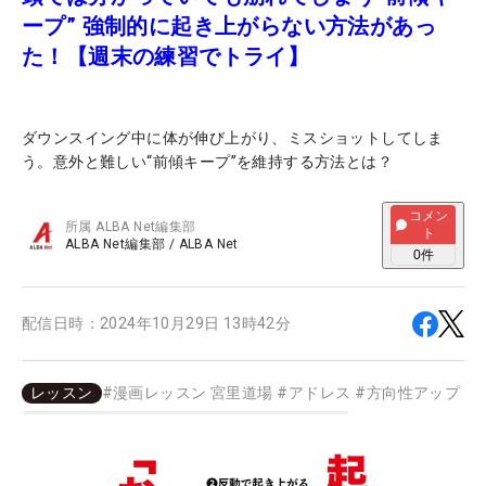
ープ” 強制的に起き上がらない方法があっ
た！【週末の練習でトライ】
ダウンスイング中に体が伸び上がり、ミスショットしてしま
う。意外と難しい“前傾キープ”を維持する方法とは？
コメン
所属
ALBA Net編集部
ト
ALBA Net編集部
/
ALBA Net
0
件
配信日時：
2024年10月29日 13時42分
レッスン
#
漫画レッスン 宮里道場
#
アドレス
#
方向性アップ
#