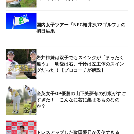
国内女子ツアー「NEC軽井沢72ゴルフ」の
初日結果
岩井姉妹は双子でもスイングが「まったく
違う」 明愛は右、千怜は左主体のスイン
グだった！【プロコーチが解説】
全英女子OP優勝の山下美夢有の打痕がすご
すぎた！ こんなに芯に集まるものなの
か？
ドレスアップした政田夢乃が天使すぎる