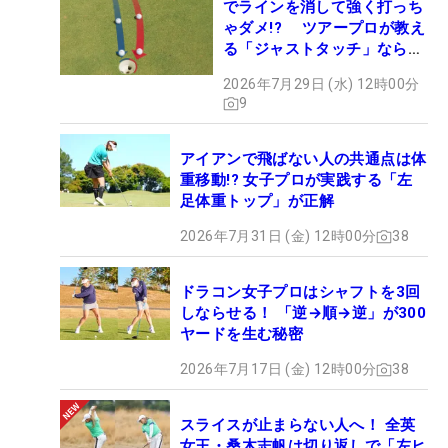
でラインを消して強く打っち
ゃダメ!? ツアープロが教え
る「ジャストタッチ」なら3
パットが激減するワケ
2026年7月29日 (水) 12時00分
9
アイアンで飛ばない人の共通点は体
重移動!? 女子プロが実践する「左
足体重トップ」が正解
2026年7月31日 (金) 12時00分
38
ドラコン女子プロはシャフトを3回
しならせる！ 「逆→順→逆」が300
ヤードを生む秘密
2026年7月17日 (金) 12時00分
38
スライスが止まらない人へ！ 全英
女王・桑木志帆は切り返しで「左ヒ