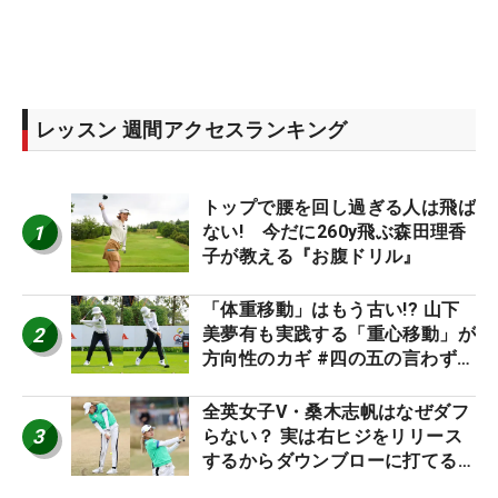
レッスン 週間アクセスランキング
トップで腰を回し過ぎる人は飛ば
1
ない! 今だに260y飛ぶ森田理香
子が教える『お腹ドリル』
「体重移動」はもう古い!? 山下
2
美夢有も実践する「重心移動」が
方向性のカギ #四の五の言わず振
り氣れ
全英女子V・桑木志帆はなぜダフ
3
らない？ 実は右ヒジをリリース
するからダウンブローに打てる #
優勝者のスイング