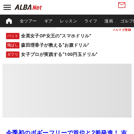
全ツアー
ギア
レッスン
ライフ
漫画
ゴルフ
メルマガ登録
全英女子OP女王の“スマホドリル”
パット
森田理香子が教える“お腹ドリル”
飛ばし
女子プロが実践する“100円玉ドリル”
ダフリ
今季初のボギーフリーで首位と2差発進！ 吉