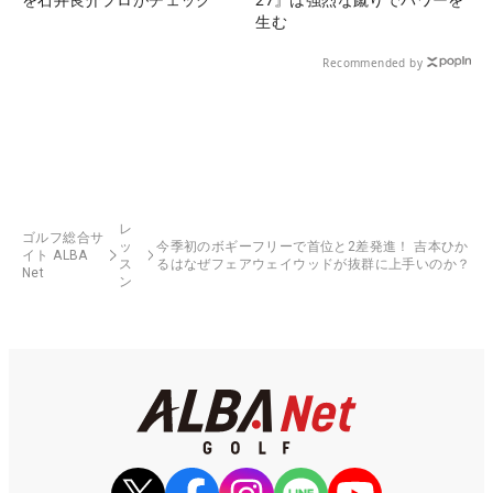
生む
Recommended by
レ
ゴルフ総合サ
ッ
今季初のボギーフリーで首位と2差発進！ 吉本ひか
イト ALBA
ス
るはなぜフェアウェイウッドが抜群に上手いのか？
Net
ン