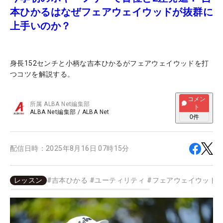
本ひかるはなぜフェアウェイウッドが抜群に
上手いのか？
身長152センチと小柄な吉本ひかるがフェアウェイウッドを打
つコツを解説する。
コメン
所属
ALBA Net編集部
ト
ALBA Net編集部
/
ALBA Net
0
件
配信日時：
2025年8月16日 07時15分
レッスン
#
吉本ひかる
#
ユーティリティ
#
フェアウェイウッド