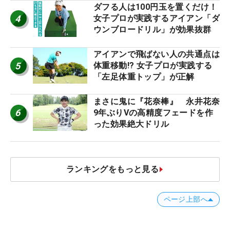
ダフる人は100円玉を置くだけ！
4
女子プロが実践するアイアン「ダ
ウンブロードリル」が効果抜群
アイアンで飛ばない人の共通点は
5
体重移動!? 女子プロが実践する
「左足体重トップ」が正解
まさに鬼に『花奈棒』 永井花奈
6
9年ぶりVの高精度フェードを作
った効果絶大ドリル
ランキングをもっと見る
ページ上部へ