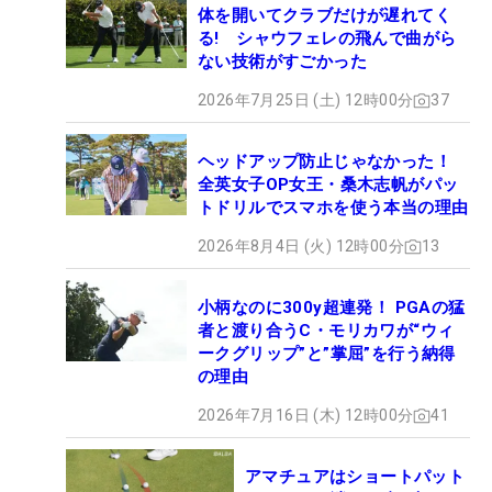
体を開いてクラブだけが遅れてく
る! シャウフェレの飛んで曲がら
ない技術がすごかった
2026年7月25日 (土) 12時00分
37
ヘッドアップ防止じゃなかった！
全英女子OP女王・桑木志帆がパッ
トドリルでスマホを使う本当の理由
2026年8月4日 (火) 12時00分
13
小柄なのに300y超連発！ PGAの猛
者と渡り合うC・モリカワが“ウィ
ークグリップ”と”掌屈”を行う納得
の理由
2026年7月16日 (木) 12時00分
41
アマチュアはショートパット