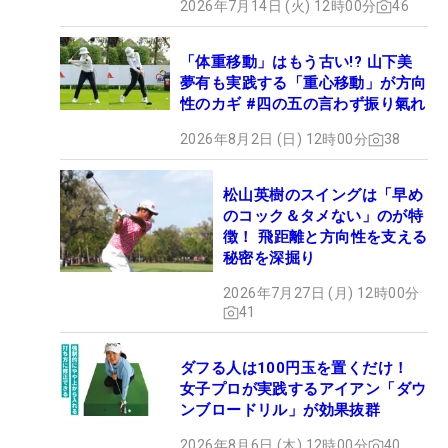
2026年7月14日 (火) 12時00分
46
「体重移動」はもう古い!? 山下美
夢有も実践する「重心移動」が方向
性のカギ #四の五の言わず振り氣れ
2026年8月2日 (日) 12時00分
38
松山英樹のスイングは「早め
のコック＆タメない」のが特
徴！ 飛距離と方向性を支える
秘密を深掘り
2026年7月27日 (月) 12時00分
41
ダフる人は100円玉を置くだけ！
女子プロが実践するアイアン「ダウ
ンブロードリル」が効果抜群
2026年8月6日 (木) 12時00分
40