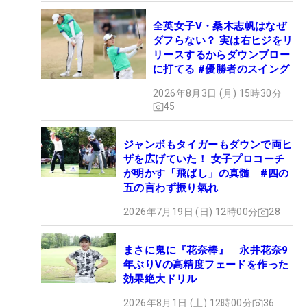
全英女子V・桑木志帆はなぜ
ダフらない？ 実は右ヒジをリ
リースするからダウンブロー
に打てる #優勝者のスイング
2026年8月3日 (月) 15時30分
45
ジャンボもタイガーもダウンで両ヒ
ザを広げていた！ 女子プロコーチ
が明かす「飛ばし」の真髄 #四の
五の言わず振り氣れ
2026年7月19日 (日) 12時00分
28
まさに鬼に『花奈棒』 永井花奈9
年ぶりVの高精度フェードを作った
効果絶大ドリル
2026年8月1日 (土) 12時00分
36