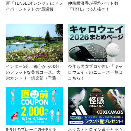
新『TENSEIオレンジ』はドラ
仲宗根澄香が平均パット数
イバーシャフトの“最適解”
『TRTL』で6人抜き！
インター5分、都心から60分
今年も男女プロが強い「キャ
のフラットな美観コース。大
ロウェイ」のニュース一覧は
栄カントリー俱楽部（千葉
こちら！
県）
8-9月のプレーに2回使える！
ネクストヒロイン選手とラウ