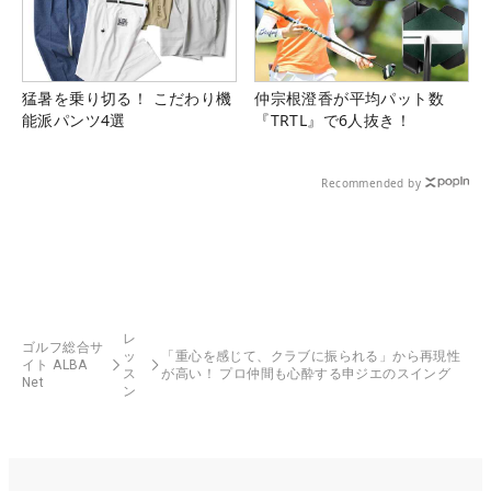
猛暑を乗り切る！ こだわり機
仲宗根澄香が平均パット数
能派パンツ4選
『TRTL』で6人抜き！
Recommended by
レ
ゴルフ総合サ
ッ
「重心を感じて、クラブに振られる」から再現性
イト ALBA
ス
が高い！ プロ仲間も心酔する申ジエのスイング
Net
ン