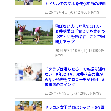
トドリルでスマホを使う本当の理由
2026年8月4日 (火) 12時00分
13
飛ばない人ほど見てほしい！
岩井明愛は「右ヒザを寄せつ
つ左ヒザを伸ばす」ことで回
転力アップ
2026年7月18日 (土) 12時00分
32
「クラブは遅らせる、でも振り遅れ
ない」9年ぶりV、永井花奈の曲が
らない秘密をプロコーチが解剖 #
優勝者のスイング
2026年7月15日 (水) 12時00分
33
ドラコン女子プロはシャフトを3回