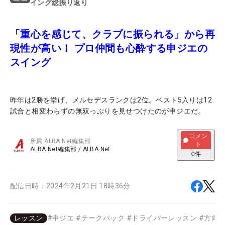
イング総振り返り
「重心を感じて、クラブに振られる」から再
現性が高い！ プロ仲間も心酔する申ジエの
スイング
昨年は2勝を挙げ、メルセデスランクは2位。ベスト5入りは12
試合と相変わらずの無双っぷりを見せつけたのが申ジエだ。
コメン
所属
ALBA Net編集部
ト
ALBA Net編集部
/
ALBA Net
0
件
配信日時：
2024年2月21日 18時36分
レッスン
#
申ジエ
#
テークバック
#
ドライバーレッスン
#
方向