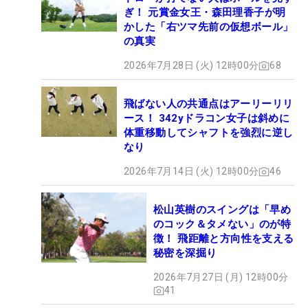
ぎ！ 元賞金女王・森田理香子が明
かした「右ツマ先前の仮想ボール」
の真実
2026年7月28日 (火) 12時00分
68
飛ばない人の共通点はアーリーリリ
ース！ 342yドラコン女子は斜めに
体重移動してシャフトを強烈に逆し
なり
2026年7月14日 (火) 12時00分
46
松山英樹のスイングは「早め
のコック＆タメない」のが特
徴！ 飛距離と方向性を支える
秘密を深掘り
2026年7月27日 (月) 12時00分
41