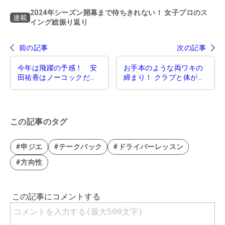
2024年シーズン開幕まで待ちきれない！ 女子プロのス
連載
イング総振り返り
前の記事
次の記事
今年は飛躍の予感！ 安
お手本のような両ワキの
田祐香はノーコックだか
締まり！ クラブと体が完
ら安定感抜群のドローが
全同調する西郷真央は、
打てる
ヒジの向きに注目しよう
この記事のタグ
#申ジエ
#テークバック
#ドライバーレッスン
#方向性