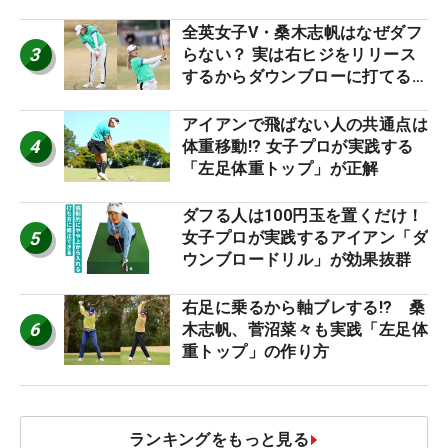
り氣れ
全英女子V・桑木志帆はなぜダフ
3
らない？ 実は右ヒジをリリース
するからダウンブローに打てる #
優勝者のスイング
アイアンで飛ばない人の共通点は
4
体重移動!? 女子プロが実践する
「左足体重トップ」が正解
ダフる人は100円玉を置くだけ！
5
女子プロが実践するアイアン「ダ
ウンブロードリル」が効果抜群
右足に乗るから軸ブレする!? 桑
6
木志帆、菅沼菜々も実践「左足体
重トップ」の作り方
ランキングをもっと見る