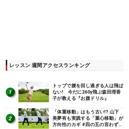
レッスン 週間アクセスランキング
トップで腰を回し過ぎる人は飛ば
1
ない! 今だに260y飛ぶ森田理香
子が教える『お腹ドリル』
「体重移動」はもう古い!? 山下
2
美夢有も実践する「重心移動」が
方向性のカギ #四の五の言わず振