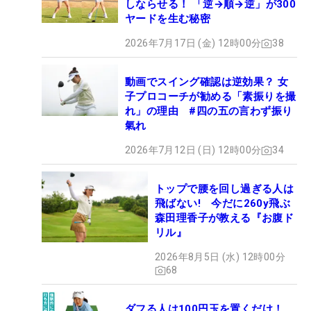
しならせる！ 「逆→順→逆」が300
ヤードを生む秘密
2026年7月17日 (金) 12時00分
38
動画でスイング確認は逆効果？ 女
子プロコーチが勧める「素振りを撮
れ」の理由 #四の五の言わず振り
氣れ
2026年7月12日 (日) 12時00分
34
トップで腰を回し過ぎる人は
飛ばない! 今だに260y飛ぶ
森田理香子が教える『お腹ド
リル』
2026年8月5日 (水) 12時00分
68
ダフる人は100円玉を置くだけ！