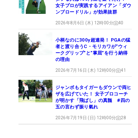
女子プロが実践するアイアン「ダウ
ンブロードリル」が効果抜群
2026年8月6日 (木) 12時00分
40
小柄なのに300y超連発！ PGAの猛
者と渡り合うC・モリカワが“ウィ
ークグリップ”と”掌屈”を行う納得
の理由
2026年7月16日 (木) 12時00分
41
ジャンボもタイガーもダウンで両ヒ
ザを広げていた！ 女子プロコーチ
が明かす「飛ばし」の真髄 #四の
五の言わず振り氣れ
2026年7月19日 (日) 12時00分
28