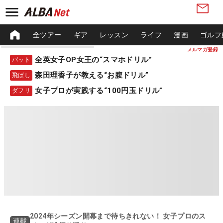
全ツアー
ギア
レッスン
ライフ
漫画
ゴルフ
メルマガ登録
全英女子OP女王の“スマホドリル”
パット
森田理香子が教える“お腹ドリル”
飛ばし
女子プロが実践する“100円玉ドリル”
ダフリ
2024年シーズン開幕まで待ちきれない！ 女子プロのス
連載