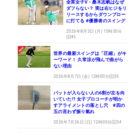
全英女子V・桑木志帆はなぜ
ダフらない？ 実は右ヒジをリ
リースするからダウンブロー
に打てる #優勝者のスイング
2026年8月3日 (月) 15時30分
45
世界の最新スイングは「圧縮」がキ
ーワード！ 久常涼が飛んで曲がら
ない理由
2026年8月7日 (金) 12時00分
35
パットが入らない人の6割が左を向
いていた!? 女子プロコーチが明か
すアライメントの落とし穴 #四の
五の言わず振り氣れ
2026年7月26日 (日) 12時00分
34