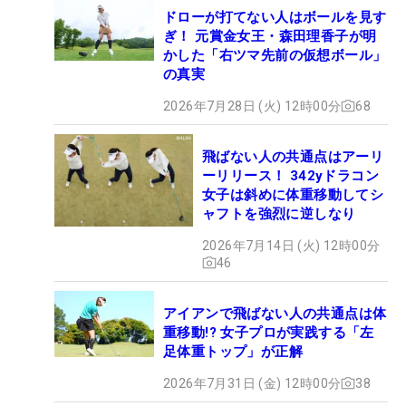
ドローが打てない人はボールを見す
ぎ！ 元賞金女王・森田理香子が明
かした「右ツマ先前の仮想ボール」
の真実
2026年7月28日 (火) 12時00分
68
飛ばない人の共通点はアーリ
ーリリース！ 342yドラコン
女子は斜めに体重移動してシ
ャフトを強烈に逆しなり
2026年7月14日 (火) 12時00分
46
アイアンで飛ばない人の共通点は体
重移動!? 女子プロが実践する「左
足体重トップ」が正解
2026年7月31日 (金) 12時00分
38