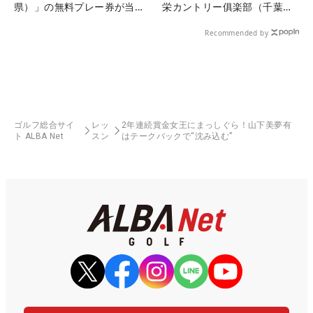
県）」の無料プレー券が当た
栄カントリー俱楽部（千葉
る！！
県）
Recommended by
ゴルフ総合サイ
レッ
2年連続賞金女王にまっしぐら！山下美夢有
ト ALBA Net
スン
はテークバックで“沈み込む”