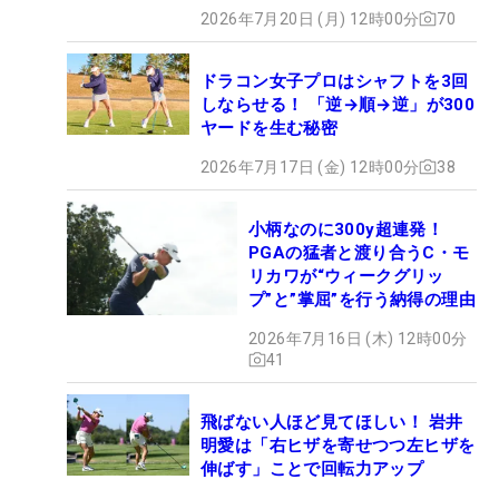
2026年7月20日 (月) 12時00分
70
ドラコン女子プロはシャフトを3回
しならせる！ 「逆→順→逆」が300
ヤードを生む秘密
2026年7月17日 (金) 12時00分
38
小柄なのに300y超連発！
PGAの猛者と渡り合うC・モ
リカワが“ウィークグリッ
プ”と”掌屈”を行う納得の理由
2026年7月16日 (木) 12時00分
41
飛ばない人ほど見てほしい！ 岩井
明愛は「右ヒザを寄せつつ左ヒザを
伸ばす」ことで回転力アップ