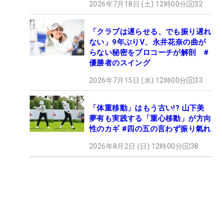
2026年7月18日 (土) 12時00分
32
「クラブは遅らせる、でも振り遅れ
ない」9年ぶりV、永井花奈の曲が
らない秘密をプロコーチが解剖 #
優勝者のスイング
2026年7月15日 (水) 12時00分
33
「体重移動」はもう古い!? 山下美
夢有も実践する「重心移動」が方向
性のカギ #四の五の言わず振り氣れ
2026年8月2日 (日) 12時00分
38