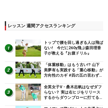
レッスン 週間アクセスランキング
トップで腰を回し過ぎる人は飛ば
1
ない! 今だに260y飛ぶ森田理香
子が教える『お腹ドリル』
「体重移動」はもう古い!? 山下
2
美夢有も実践する「重心移動」が
方向性のカギ #四の五の言わず振
り氣れ
全英女子V・桑木志帆はなぜダフ
3
らない？ 実は右ヒジをリリース
するからダウンブローに打てる #
優勝者のスイング