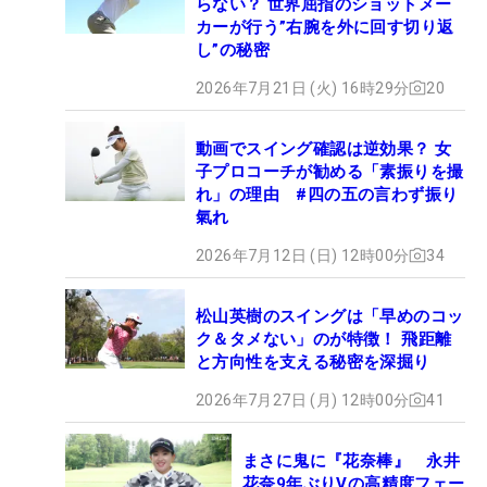
らない？ 世界屈指のショットメー
カーが行う”右腕を外に回す切り返
し”の秘密
2026年7月21日 (火) 16時29分
20
動画でスイング確認は逆効果？ 女
子プロコーチが勧める「素振りを撮
れ」の理由 #四の五の言わず振り
氣れ
2026年7月12日 (日) 12時00分
34
松山英樹のスイングは「早めのコッ
ク＆タメない」のが特徴！ 飛距離
と方向性を支える秘密を深掘り
2026年7月27日 (月) 12時00分
41
まさに鬼に『花奈棒』 永井
花奈9年ぶりVの高精度フェー