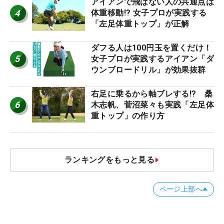
アイアンで飛ばない人の共通点は
4
体重移動!? 女子プロが実践する
「左足体重トップ」が正解
ダフる人は100円玉を置くだけ！
5
女子プロが実践するアイアン「ダ
ウンブロードリル」が効果抜群
右足に乗るから軸ブレする!? 桑
6
木志帆、菅沼菜々も実践「左足体
重トップ」の作り方
ランキングをもっと見る
ページ上部へ