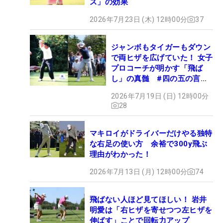
ス」の効果
2026年7月23日 (木) 12時00分
37
ジャンボもタイガーもダウン
で両ヒザを広げていた！ 女子
プロコーチが明かす「飛ば
し」の真髄 #四の五の言わ
ず振り氣れ
2026年7月19日 (日) 12時00分
28
マキロイがドライバーだけやる独特
な右足の使い方 余裕で300y飛ぶ
理由がわかった！
2026年7月13日 (月) 12時00分
74
飛ばない人ほど見てほしい！ 岩井
明愛は「右ヒザを寄せつつ左ヒザを
伸ばす」ことで回転力アップ