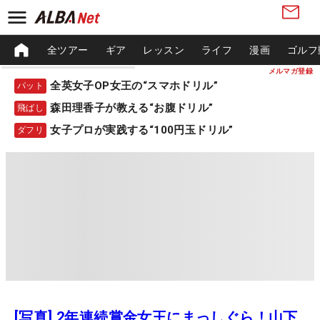
全ツアー
ギア
レッスン
ライフ
漫画
ゴルフ
メルマガ登録
全英女子OP女王の“スマホドリル”
パット
森田理香子が教える“お腹ドリル”
飛ばし
女子プロが実践する“100円玉ドリル”
ダフリ
[写真] 2年連続賞金女王にまっしぐら！山下