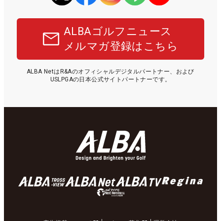
ALBAゴルフニュース
メルマガ登録はこちら
ALBA NetはR&Aのオフィシャルデジタルパートナー、および
USLPGAの日本公式サイトパートナーです。