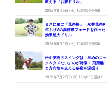
教える『お腹ドリル』
2026年8月5日 (水) 12時00分
68
まさに鬼に『花奈棒』 永井花奈9
年ぶりVの高精度フェードを作った
効果絶大ドリル
2026年8月1日 (土) 12時00分
36
松山英樹のスイングは「早めのコッ
ク＆タメない」のが特徴！ 飛距離
と方向性を支える秘密を深掘り
2026年7月27日 (月) 12時00分
41