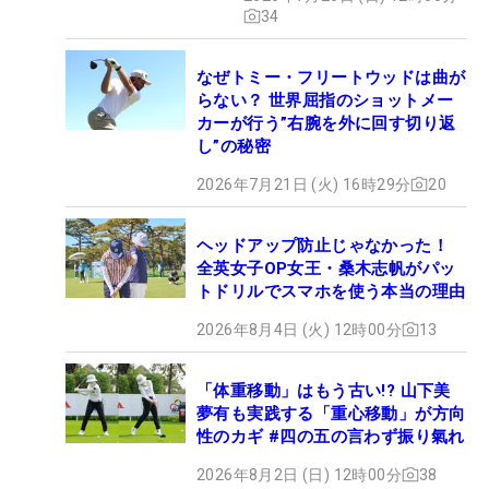
34
なぜトミー・フリートウッドは曲が
らない？ 世界屈指のショットメー
カーが行う”右腕を外に回す切り返
し”の秘密
2026年7月21日 (火) 16時29分
20
ヘッドアップ防止じゃなかった！
全英女子OP女王・桑木志帆がパッ
トドリルでスマホを使う本当の理由
2026年8月4日 (火) 12時00分
13
「体重移動」はもう古い!? 山下美
夢有も実践する「重心移動」が方向
性のカギ #四の五の言わず振り氣れ
2026年8月2日 (日) 12時00分
38