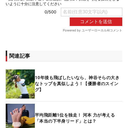
関連記事
10年後も飛ばしたいなら、神谷そらの大き
なトップを真似しよう！【優勝者のスイン
グ】
平均飛距離1位を独走！ 河本 力が考える
「本当の下半身リード」とは？