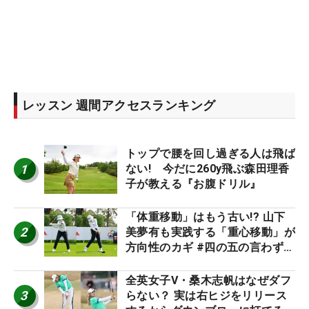
レッスン 週間アクセスランキング
トップで腰を回し過ぎる人は飛ば
1
ない! 今だに260y飛ぶ森田理香
子が教える『お腹ドリル』
「体重移動」はもう古い!? 山下
2
美夢有も実践する「重心移動」が
方向性のカギ #四の五の言わず振
り氣れ
全英女子V・桑木志帆はなぜダフ
3
らない？ 実は右ヒジをリリース