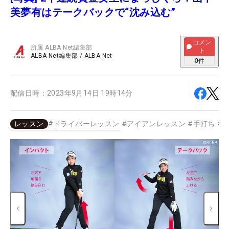
美夢有はテークバックで“沈み込む”
コメン
所属
ALBA Net編集部
ト
ALBA Net編集部
/
ALBA Net
0
件
配信日時：
2023年9月14日 19時14分
レッスン
#
ドライバーレッスン
#
アイアンレッスン
#
手打ち
#