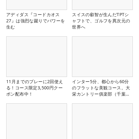
アディダス『コードカオス
スイスの叡智が生んだTPTシ
27』は強烈な蹴りでパワーを
ャフトで、ゴルフを異次元の
生む
世界へ
11月までのプレーに2回使え
インター5分、都心から60分
る！コース限定3,500円クー
のフラットな美観コース。大
ポン配布中！
栄カントリー俱楽部（千葉
県）