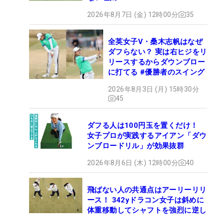
2026年8月7日 (金) 12時00分
35
全英女子V・桑木志帆はなぜ
ダフらない？ 実は右ヒジをリ
リースするからダウンブロー
に打てる #優勝者のスイング
2026年8月3日 (月) 15時30分
45
ダフる人は100円玉を置くだけ！
女子プロが実践するアイアン「ダウ
ンブロードリル」が効果抜群
2026年8月6日 (木) 12時00分
40
飛ばない人の共通点はアーリーリリ
ース！ 342yドラコン女子は斜めに
体重移動してシャフトを強烈に逆し