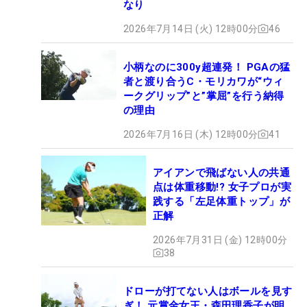
なり
2026年7月14日 (火) 12時00分
46
小柄なのに300y超連発！ PGAの猛
者と渡り合うC・モリカワが“ウィ
ークグリップ”と”掌屈”を行う納得
の理由
2026年7月16日 (木) 12時00分
41
アイアンで飛ばない人の共通
点は体重移動!? 女子プロが実
践する「左足体重トップ」が
正解
2026年7月31日 (金) 12時00分
38
ドローが打てない人はボールを見す
ぎ！ 元賞金女王・森田理香子が明