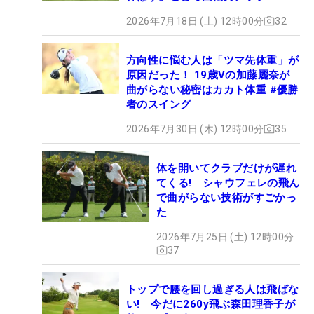
2026年7月18日 (土) 12時00分
32
方向性に悩む人は「ツマ先体重」が
原因だった！ 19歳Vの加藤麗奈が
曲がらない秘密はカカト体重 #優勝
者のスイング
2026年7月30日 (木) 12時00分
35
体を開いてクラブだけが遅れ
てくる! シャウフェレの飛ん
で曲がらない技術がすごかっ
た
2026年7月25日 (土) 12時00分
37
トップで腰を回し過ぎる人は飛ばな
い! 今だに260y飛ぶ森田理香子が