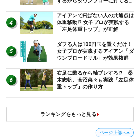
するからダウンブローに打てる #
優勝者のスイング
アイアンで飛ばない人の共通点は
4
体重移動!? 女子プロが実践する
「左足体重トップ」が正解
ダフる人は100円玉を置くだけ！
5
女子プロが実践するアイアン「ダ
ウンブロードリル」が効果抜群
右足に乗るから軸ブレする!? 桑
6
木志帆、菅沼菜々も実践「左足体
重トップ」の作り方
ランキングをもっと見る
ページ上部へ