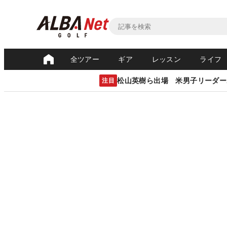
全ツアー
ギア
レッスン
ライフ
松山英樹ら出場 米男子リーダー
注目