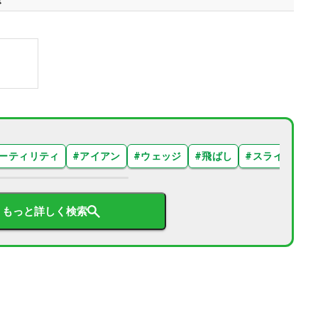
ーティリティ
#
アイアン
#
ウェッジ
#
飛ばし
#
スライス
#
もっと詳しく検索