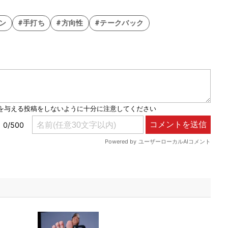
ン
#手打ち
#方向性
#テークバック