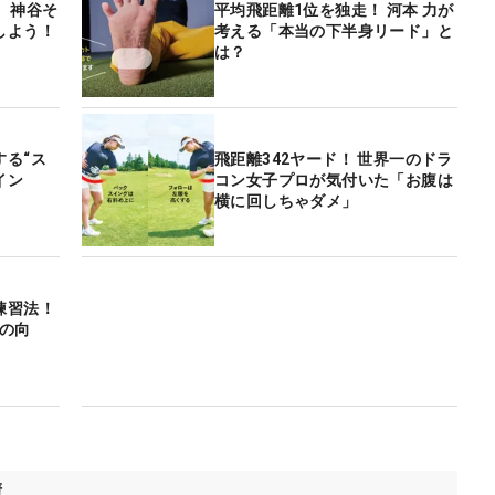
、神谷そ
平均飛距離1位を独走！ 河本 力が
しよう！
考える「本当の下半身リード」と
は？
する“ス
飛距離342ヤード！ 世界一のドラ
イン
コン女子プロが気付いた「お腹は
横に回しちゃダメ」
練習法！
の向
績