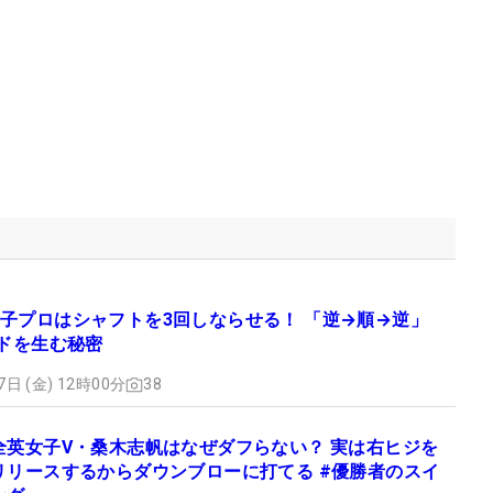
子プロはシャフトを3回しならせる！ 「逆→順→逆」
ードを生む秘密
7日 (金) 12時00分
38
全英女子V・桑木志帆はなぜダフらない？ 実は右ヒジを
リリースするからダウンブローに打てる #優勝者のスイ