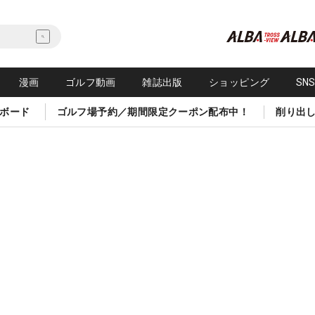
漫画
ゴルフ動画
雑誌出版
ショッピング
SN
ボード
ゴルフ場予約／期間限定クーポン配布中！
削り出