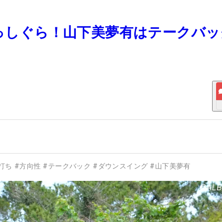
まっしぐら！山下美夢有はテークバッ
打ち
#
方向性
#
テークバック
#
ダウンスイング
#
山下美夢有