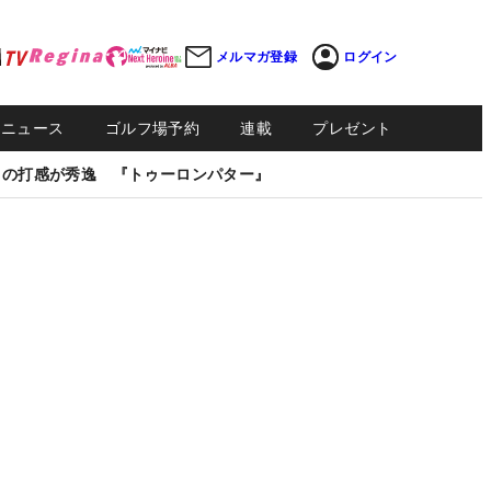
メルマガ登録
ログイン
Sニュース
ゴルフ場予約
連載
プレゼント
しの打感が秀逸 『トゥーロンパター』