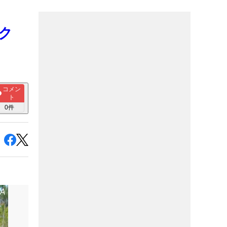
ク
コメン
ト
0
件