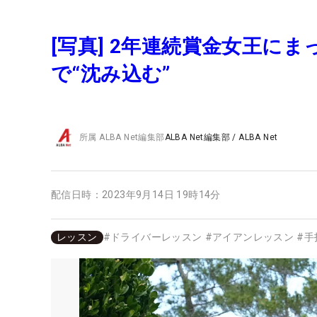
[写真] 2年連続賞金女王に
で“沈み込む”
所属
ALBA Net編集部
ALBA Net編集部
/
ALBA Net
配信日時：
2023年9月14日 19時14分
レッスン
#
ドライバーレッスン
#
アイアンレッスン
#
手