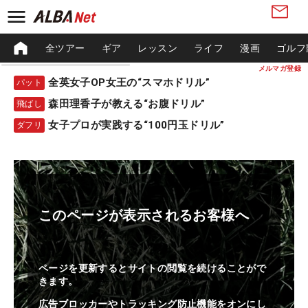
全ツアー
ギア
レッスン
ライフ
漫画
ゴルフ
メルマガ登録
全英女子OP女王の“スマホドリル”
パット
森田理香子が教える“お腹ドリル”
飛ばし
女子プロが実践する“100円玉ドリル”
ダフリ
このページが表示されるお客様へ
ページを更新するとサイトの閲覧を続けることがで
きます。
広告ブロッカーやトラッキング防止機能をオンにし