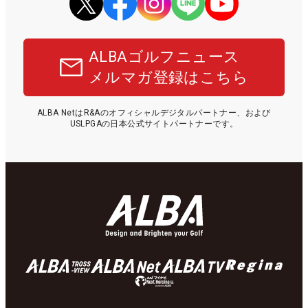
ALBAゴルフニュース
メルマガ登録はこちら
ALBA NetはR&Aのオフィシャルデジタルパートナー、および
USLPGAの日本公式サイトパートナーです。