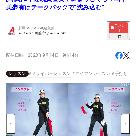
美夢有はテークバックで“沈み込む”
コメン
所属
ALBA Net編集部
ト
ALBA Net編集部
/
ALBA Net
0
件
配信日時：
2023年9月14日 19時14分
レッスン
#
ドライバーレッスン
#
アイアンレッスン
#
手打ち
#