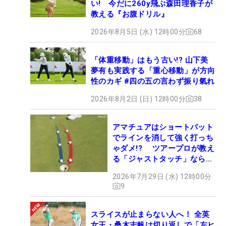
い! 今だに260y飛ぶ森田理香子が
教える『お腹ドリル』
2026年8月5日 (水) 12時00分
68
「体重移動」はもう古い!? 山下美
夢有も実践する「重心移動」が方向
性のカギ #四の五の言わず振り氣れ
2026年8月2日 (日) 12時00分
38
アマチュアはショートパット
でラインを消して強く打っち
ゃダメ!? ツアープロが教え
る「ジャストタッチ」なら3
パットが激減するワケ
2026年7月29日 (水) 12時00分
9
スライスが止まらない人へ！ 全英
女王・桑木志帆は切り返しで「左ヒ