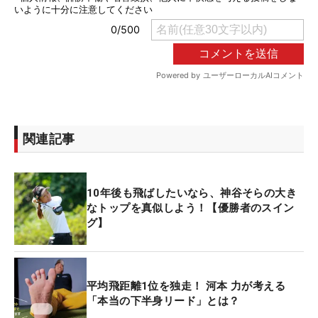
関連記事
10年後も飛ばしたいなら、神谷そらの大き
なトップを真似しよう！【優勝者のスイン
グ】
平均飛距離1位を独走！ 河本 力が考える
「本当の下半身リード」とは？