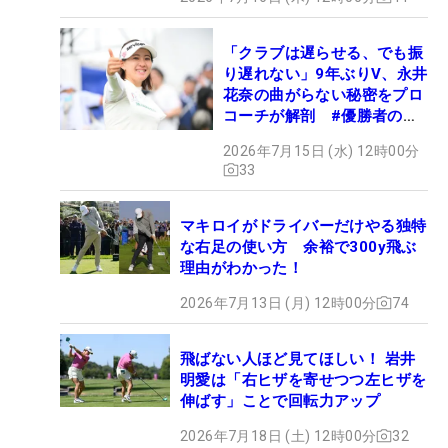
「クラブは遅らせる、でも振
り遅れない」9年ぶりV、永井
花奈の曲がらない秘密をプロ
コーチが解剖 #優勝者のス
イング
2026年7月15日 (水) 12時00分
33
マキロイがドライバーだけやる独特
な右足の使い方 余裕で300y飛ぶ
理由がわかった！
2026年7月13日 (月) 12時00分
74
飛ばない人ほど見てほしい！ 岩井
明愛は「右ヒザを寄せつつ左ヒザを
伸ばす」ことで回転力アップ
2026年7月18日 (土) 12時00分
32