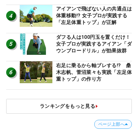
優勝者のスイング
アイアンで飛ばない人の共通点は
4
体重移動!? 女子プロが実践する
「左足体重トップ」が正解
ダフる人は100円玉を置くだけ！
5
女子プロが実践するアイアン「ダ
ウンブロードリル」が効果抜群
右足に乗るから軸ブレする!? 桑
6
木志帆、菅沼菜々も実践「左足体
重トップ」の作り方
ランキングをもっと見る
ページ上部へ