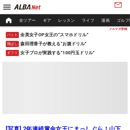
全ツアー
ギア
レッスン
ライフ
漫画
ゴルフ
メルマガ登録
全英女子OP女王の“スマホドリル”
パット
森田理香子が教える“お腹ドリル”
飛ばし
女子プロが実践する“100円玉ドリル”
ダフリ
[写真] 2年連続賞金女王にまっしぐら！山下