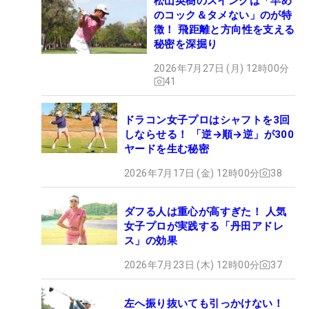
松山英樹のスイングは「早め
のコック＆タメない」のが特
徴！ 飛距離と方向性を支える
秘密を深掘り
2026年7月27日 (月) 12時00分
41
ドラコン女子プロはシャフトを3回
しならせる！ 「逆→順→逆」が300
ヤードを生む秘密
2026年7月17日 (金) 12時00分
38
ダフる人は重心が高すぎた！ 人気
女子プロが実践する「丹田アドレ
ス」の効果
2026年7月23日 (木) 12時00分
37
左へ振り抜いても引っかけない！