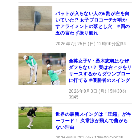
パットが入らない人の6割が左を向
いていた!? 女子プロコーチが明か
すアライメントの落とし穴 #四の
五の言わず振り氣れ
2026年7月26日 (日) 12時00分
34
全英女子V・桑木志帆はなぜ
ダフらない？ 実は右ヒジをリ
リースするからダウンブロー
に打てる #優勝者のスイング
2026年8月3日 (月) 15時30分
45
世界の最新スイングは「圧縮」がキ
ーワード！ 久常涼が飛んで曲がら
ない理由
2026年8月7日 (金) 12時00分
35