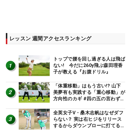
レッスン 週間アクセスランキング
トップで腰を回し過ぎる人は飛ば
1
ない! 今だに260y飛ぶ森田理香
子が教える『お腹ドリル』
「体重移動」はもう古い!? 山下
2
美夢有も実践する「重心移動」が
方向性のカギ #四の五の言わず振
り氣れ
全英女子V・桑木志帆はなぜダフ
3
らない？ 実は右ヒジをリリース
するからダウンブローに打てる #