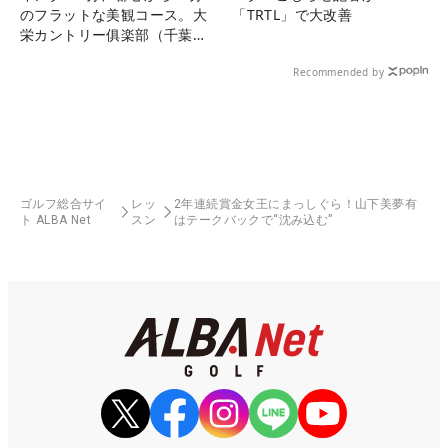
のフラットな美観コース。大
「TRTL」で大改善
栄カントリー俱楽部（千葉
県）
Recommended by
ゴルフ総合サイ
レッ
2年連続賞金女王にまっしぐら！山下美夢有
ト ALBA Net
スン
はテークバックで“沈み込む”