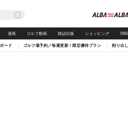
漫画
ゴルフ動画
雑誌出版
ショッピング
SN
ボード
ゴルフ場予約／毎週更新！限定優待プラン
削り出