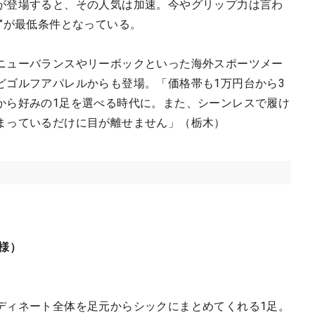
が登場すると、その人気は加速。今やグリップ力は言わ
”が最低条件となっている。
ニューバランスやリーボックといった海外スポーツメー
どゴルフアパレルからも登場。「価格帯も1万円台から3
から好みの1足を選べる時代に。また、シーンレスで履け
まっているだけに目が離せません」（栃木）
様）
ディネート全体を足元からシックにまとめてくれる1足。