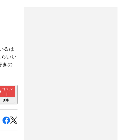
いるは
たらいい
好きの
コメン
ト
0
件