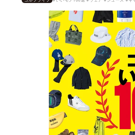
ゴルフライフ
#
いいモノ100選
#
ウェア
#
シューズ
#
キ