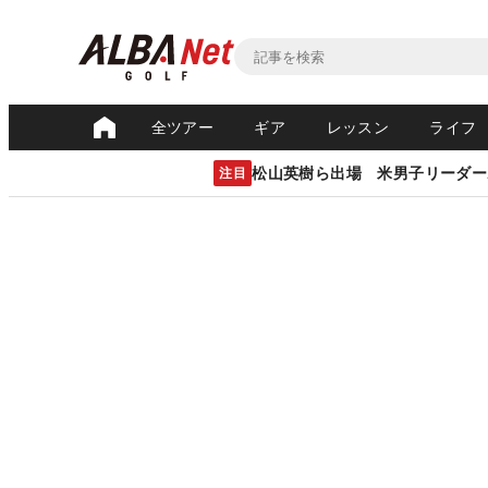
全ツアー
ギア
レッスン
ライフ
松山英樹ら出場 米男子リーダー
注目