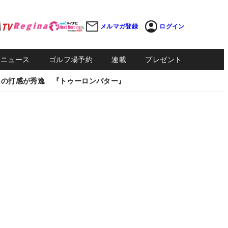
メルマガ登録
ログイン
Sニュース
ゴルフ場予約
連載
プレゼント
しの打感が秀逸 『トゥーロンパター』