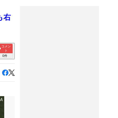
も右
コメン
ト
0
件