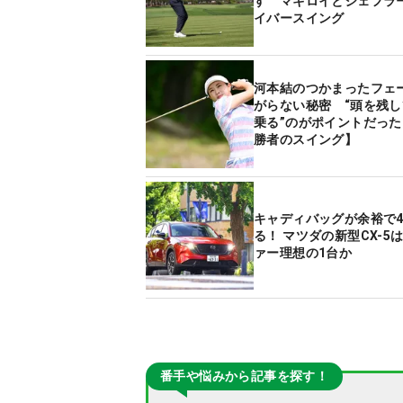
す マキロイとシェフラ
イバースイング
河本結のつかまったフェ
がらない秘密 “頭を残
乗る”のがポイントだっ
勝者のスイング】
キャディバッグが余裕で
る！ マツダの新型CX-5
ァー理想の1台か
番手や悩みから記事を探す！