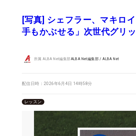
[写真] シェフラー、マキ
手もかぶせる」次世代グリッ
所属
ALBA Net編集部
ALBA Net編集部
/
ALBA Net
配信日時：
2026年6月4日 14時58分
レッスン