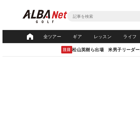
全ツアー
ギア
レッスン
ライフ
松山英樹ら出場 米男子リーダー
注目