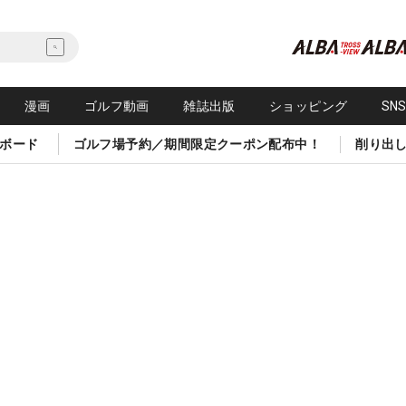
漫画
ゴルフ動画
雑誌出版
ショッピング
SN
ボード
ゴルフ場予約／期間限定クーポン配布中！
削り出