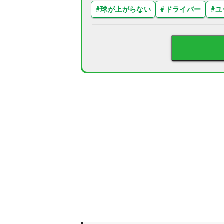
#
球が上がらない
#
ドライバー
#
ユ