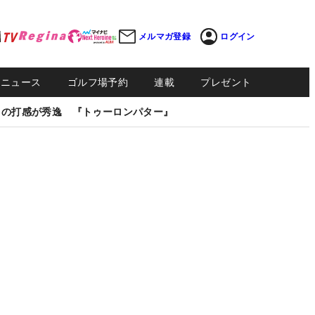
メルマガ登録
ログイン
Sニュース
ゴルフ場予約
連載
プレゼント
しの打感が秀逸 『トゥーロンパター』