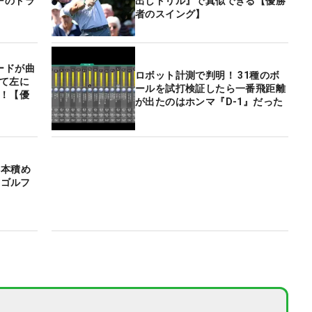
ーのドラ
出しドリル』で真似できる【優勝
者のスイング】
ードが曲
ロボット計測で判明！ 31種のボ
して左に
ールを試打検証したら一番飛距離
た！【優
が出たのはホンマ『D-1』だった
4本積め
はゴルフ