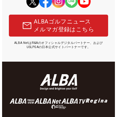
ALBAゴルフニュース
メルマガ登録はこちら
ALBA NetはR&Aのオフィシャルデジタルパートナー、および
USLPGAの日本公式サイトパートナーです。