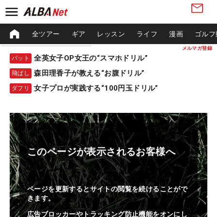
全ツアー
ギア
レッスン
ライフ
漫画
ゴルフ
メルマガ登録
全英女子OP女王の“スマホドリル”
パット
森田理香子が教える“お腹ドリル”
飛ばし
女子プロが実践する“100円玉ドリル”
ダフリ
このページが表示されるお客様へ
ページを更新するとサイトの閲覧を続けることがで
きます。
広告ブロッカーやトラッキング防止機能をオンにし