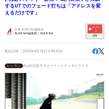
するUTでのフェード打ちは「アドレスを変
えるだけです」
コメン
所属
ALBA Net編集部
ト
ALBA Net編集部
/
ALBA Net
0
件
配信日時：
2025年4月18日 07時45分
レッスン
#
山内日菜子
#
ユーティリティ
#
スライス