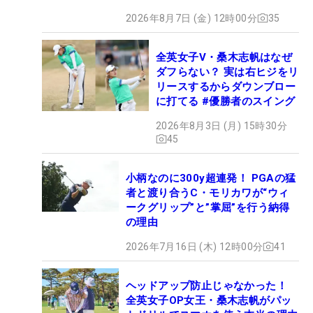
2026年8月7日 (金) 12時00分
35
全英女子V・桑木志帆はなぜ
ダフらない？ 実は右ヒジをリ
リースするからダウンブロー
に打てる #優勝者のスイング
2026年8月3日 (月) 15時30分
45
小柄なのに300y超連発！ PGAの猛
者と渡り合うC・モリカワが“ウィ
ークグリップ”と”掌屈”を行う納得
の理由
2026年7月16日 (木) 12時00分
41
ヘッドアップ防止じゃなかった！
全英女子OP女王・桑木志帆がパッ