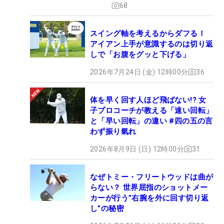
68
スイング軸を考えるからダフる！
アイアン上手が意識するのは切り返
しで「お腹をグッと下げる」
2026年7月24日 (金) 12時00分
36
体を早く回す人ほど飛ばない!? 女
子プロコーチが教える「速い回転」
と「早い回転」の違い #四の五の言
わず振り氣れ
2026年8月9日 (日) 12時00分
31
なぜトミー・フリートウッドは曲が
らない？ 世界屈指のショットメー
カーが行う”右腕を外に回す切り返
し”の秘密