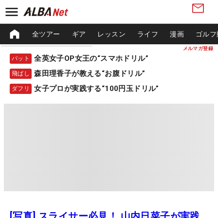
全ツアー
ギア
レッスン
ライフ
漫画
ゴルフ
メルマガ登録
全英女子OP女王の“スマホドリル”
パット
森田理香子が教える“お腹ドリル”
飛ばし
女子プロが実践する“100円玉ドリル”
ダフリ
[写真] スライサー必見！ 山内日菜子が実践