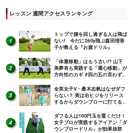
レッスン 週間アクセスランキング
トップで腰を回し過ぎる人は飛ば
1
ない! 今だに260y飛ぶ森田理香
子が教える『お腹ドリル』
「体重移動」はもう古い!? 山下
2
美夢有も実践する「重心移動」が
方向性のカギ #四の五の言わず振
り氣れ
全英女子V・桑木志帆はなぜダフ
3
らない？ 実は右ヒジをリリース
するからダウンブローに打てる #
優勝者のスイング
ダフる人は100円玉を置くだけ！
4
女子プロが実践するアイアン「ダ
ウンブロードリル」が効果抜群