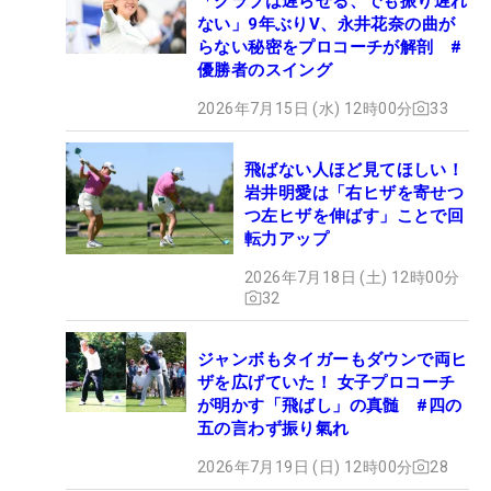
「クラブは遅らせる、でも振り遅れ
ない」9年ぶりV、永井花奈の曲が
らない秘密をプロコーチが解剖 #
優勝者のスイング
2026年7月15日 (水) 12時00分
33
飛ばない人ほど見てほしい！
岩井明愛は「右ヒザを寄せつ
つ左ヒザを伸ばす」ことで回
転力アップ
2026年7月18日 (土) 12時00分
32
ジャンボもタイガーもダウンで両ヒ
ザを広げていた！ 女子プロコーチ
が明かす「飛ばし」の真髄 #四の
五の言わず振り氣れ
2026年7月19日 (日) 12時00分
28