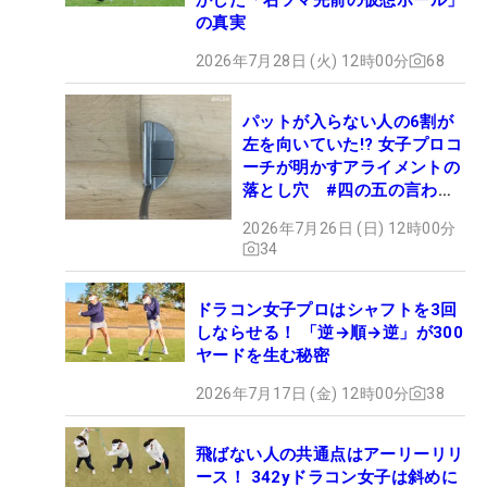
の真実
2026年7月28日 (火) 12時00分
68
パットが入らない人の6割が
左を向いていた!? 女子プロコ
ーチが明かすアライメントの
落とし穴 #四の五の言わず
振り氣れ
2026年7月26日 (日) 12時00分
34
ドラコン女子プロはシャフトを3回
しならせる！ 「逆→順→逆」が300
ヤードを生む秘密
2026年7月17日 (金) 12時00分
38
飛ばない人の共通点はアーリーリリ
ース！ 342yドラコン女子は斜めに