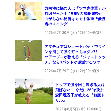
方向性に悩む人は「ツマ先体重」が
原因だった！ 19歳Vの加藤麗奈が
曲がらない秘密はカカト体重 #優勝
者のスイング
2026年7月30日 (木) 12時00分
35
アマチュアはショートパットでライ
ンを消して強く打っちゃダメ!?
ツアープロが教える「ジャストタッ
チ」なら3パットが激減するワケ
2026年7月29日 (水) 12時00分
9
トップで腰を回し過ぎる人は
飛ばない! 今だに260y飛ぶ
森田理香子が教える『お腹ド
リル』
2026年8月5日 (水) 12時00分