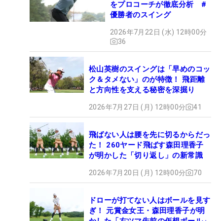
をプロコーチが徹底分析 #
優勝者のスイング
2026年7月22日 (水) 12時00分
36
松山英樹のスイングは「早めのコッ
ク＆タメない」のが特徴！ 飛距離
と方向性を支える秘密を深掘り
2026年7月27日 (月) 12時00分
41
飛ばない人は腰を先に切るからだっ
た！ 260ヤード飛ばす森田理香子
が明かした「切り返し」の新常識
2026年7月20日 (月) 12時00分
70
ドローが打てない人はボールを見す
ぎ！ 元賞金女王・森田理香子が明
かした「右ツマ先前の仮想ボール」