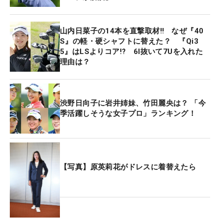
山内日菜子の14本を直撃取材‼ なぜ『40
S』の軽・硬シャフトに替えた？ 『Qi3
5』はLSよりコア!? 6I抜いて7Uを入れた
理由は？
渋野日向子に岩井姉妹、竹田麗央は？ 「今
季活躍しそうな女子プロ」ランキング！
【写真】原英莉花がドレスに着替えたら