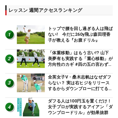
レッスン 週間アクセスランキング
トップで腰を回し過ぎる人は飛ば
1
ない! 今だに260y飛ぶ森田理香
子が教える『お腹ドリル』
「体重移動」はもう古い!? 山下
2
美夢有も実践する「重心移動」が
方向性のカギ #四の五の言わず振
り氣れ
全英女子V・桑木志帆はなぜダフ
3
らない？ 実は右ヒジをリリース
するからダウンブローに打てる #
優勝者のスイング
ダフる人は100円玉を置くだけ！
4
女子プロが実践するアイアン「ダ
ウンブロードリル」が効果抜群