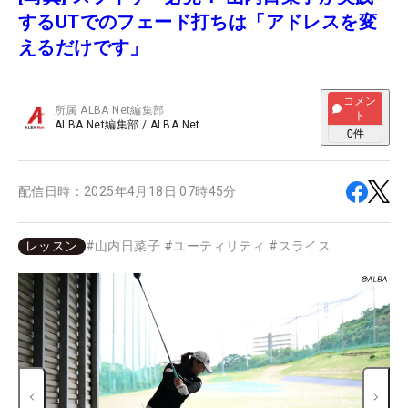
するUTでのフェード打ちは「アドレスを変
えるだけです」
コメン
所属
ALBA Net編集部
ト
ALBA Net編集部
/
ALBA Net
0
件
配信日時：
2025年4月18日 07時45分
レッスン
#
山内日菜子
#
ユーティリティ
#
スライス