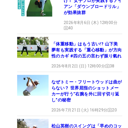
け！ 女子プロが実践するアイ
アン「ダウンブロードリル」
が効果抜群
2026年8月6日 (木) 12時00分
40
「体重移動」はもう古い!? 山下美
夢有も実践する「重心移動」が方向
性のカギ #四の五の言わず振り氣れ
2026年8月2日 (日) 12時00分
38
なぜトミー・フリートウッドは曲が
らない？ 世界屈指のショットメー
カーが行う”右腕を外に回す切り返
し”の秘密
2026年7月21日 (火) 16時29分
20
松山英樹のスイングは「早めのコッ