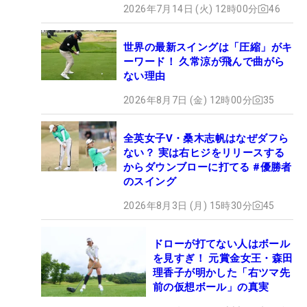
2026年7月14日 (火) 12時00分
46
世界の最新スイングは「圧縮」がキ
ーワード！ 久常涼が飛んで曲がら
ない理由
2026年8月7日 (金) 12時00分
35
全英女子V・桑木志帆はなぜダフら
ない？ 実は右ヒジをリリースする
からダウンブローに打てる #優勝者
のスイング
2026年8月3日 (月) 15時30分
45
ドローが打てない人はボール
を見すぎ！ 元賞金女王・森田
理香子が明かした「右ツマ先
前の仮想ボール」の真実