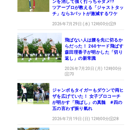
ンを消して強く打っちゃダメ!?
ツアープロが教える「ジャストタッ
チ」なら3パットが激減するワケ
2026年7月29日 (水) 12時00分
9
飛ばない人は腰を先に切るか
らだった！ 260ヤード飛ばす
森田理香子が明かした「切り
返し」の新常識
2026年7月20日 (月) 12時00分
70
ジャンボもタイガーもダウンで両ヒ
ザを広げていた！ 女子プロコーチ
が明かす「飛ばし」の真髄 #四の
五の言わず振り氣れ
2026年7月19日 (日) 12時00分
28