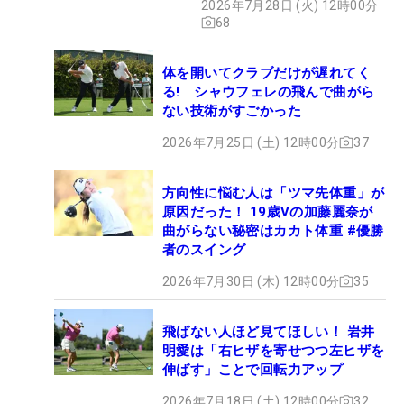
2026年7月28日 (火) 12時00分
68
体を開いてクラブだけが遅れてく
る! シャウフェレの飛んで曲がら
ない技術がすごかった
2026年7月25日 (土) 12時00分
37
方向性に悩む人は「ツマ先体重」が
原因だった！ 19歳Vの加藤麗奈が
曲がらない秘密はカカト体重 #優勝
者のスイング
2026年7月30日 (木) 12時00分
35
飛ばない人ほど見てほしい！ 岩井
明愛は「右ヒザを寄せつつ左ヒザを
伸ばす」ことで回転力アップ
2026年7月18日 (土) 12時00分
32