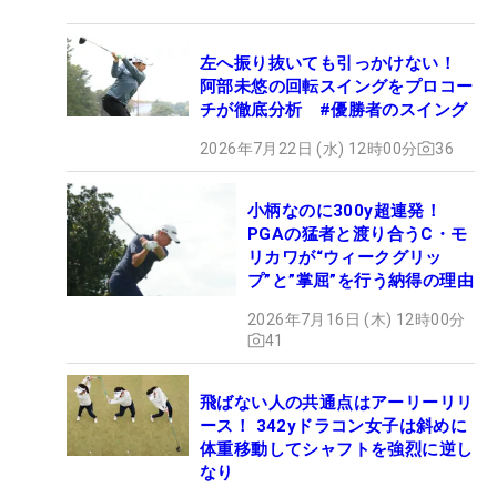
左へ振り抜いても引っかけない！
阿部未悠の回転スイングをプロコー
チが徹底分析 #優勝者のスイング
2026年7月22日 (水) 12時00分
36
小柄なのに300y超連発！
PGAの猛者と渡り合うC・モ
リカワが“ウィークグリッ
プ”と”掌屈”を行う納得の理由
2026年7月16日 (木) 12時00分
41
飛ばない人の共通点はアーリーリリ
ース！ 342yドラコン女子は斜めに
体重移動してシャフトを強烈に逆し
なり