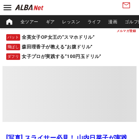
全ツアー
ギア
レッスン
ライフ
漫画
ゴルフ
メルマガ登録
全英女子OP女王の“スマホドリル”
パット
森田理香子が教える“お腹ドリル”
飛ばし
女子プロが実践する“100円玉ドリル”
ダフリ
[写真] スライサー必見！ 山内日菜子が実践