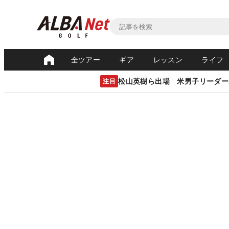
全ツアー
ギア
レッスン
ライフ
松山英樹ら出場 米男子リーダー
注目