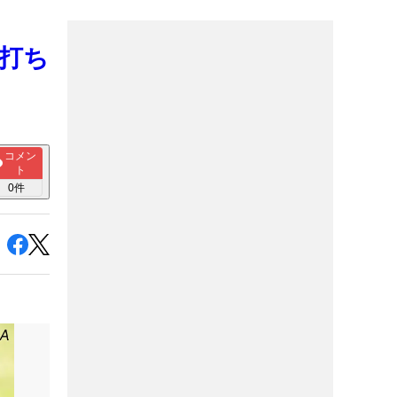
ド打ち
コメン
ト
0
件