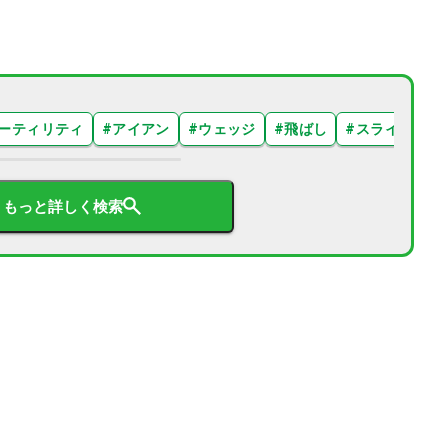
ーティリティ
#
アイアン
#
ウェッジ
#
飛ばし
#
スライス
#
もっと詳しく検索