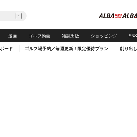
漫画
ゴルフ動画
雑誌出版
ショッピング
SN
ボード
ゴルフ場予約／毎週更新！限定優待プラン
削り出