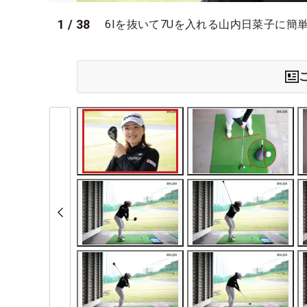
1
/
38
6Iを抜いて7Uを入れる山内日菜子に簡