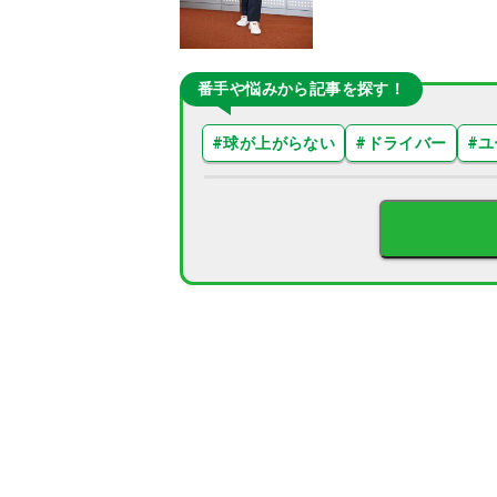
番手や悩みから記事を探す！
#
球が上がらない
#
ドライバー
#
ユ