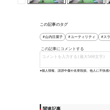
この記事のタグ
#山内日菜子
#ユーティリティ
#ス
関連記事