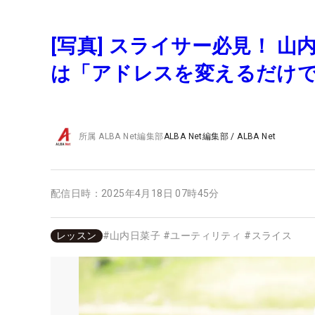
[写真] スライサー必見！ 
は「アドレスを変えるだけ
所属
ALBA Net編集部
ALBA Net編集部
/
ALBA Net
配信日時：
2025年4月18日 07時45分
レッスン
#
山内日菜子
#
ユーティリティ
#
スライス