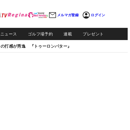
メルマガ登録
ログイン
Sニュース
ゴルフ場予約
連載
プレゼント
しの打感が秀逸 『トゥーロンパター』