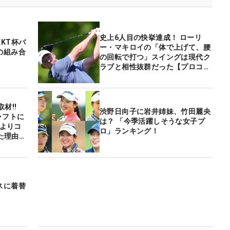
史上6人目の快挙達成！ ローリ
KT杯バ
ー・マキロイの「体で上げて、腰
の組み合
の回転で打つ」スイングは現代ク
ラブと相性抜群だった【プロコー
チが解説】
撃取材‼
渋野日向子に岩井姉妹、竹田麗央
ャフトに
は？ 「今季活躍しそうな女子プ
Sよりコ
ロ」ランキング！
れた理由
スに着替