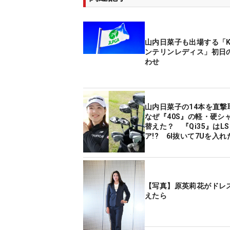
山内日菜子も出場する「K
ンテリンレディス」初日
わせ
山内日菜子の14本を直
なぜ『40S』の軽・硬シ
替えた？ 『Qi35』はL
ア!? 6I抜いて7Uを入
は？
【写真】原英莉花がドレ
えたら