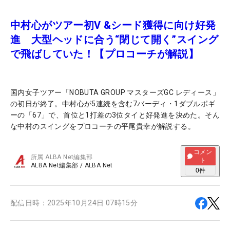
中村心がツアー初V &シード獲得に向け好発
進 大型ヘッドに合う“閉じて開く”スイング
で飛ばしていた！【プロコーチが解説】
国内女子ツアー「NOBUTA GROUP マスターズGC レディース」
の初日が終了。中村心が5連続を含む7バーディ・1ダブルボギ
ーの「67」で、首位と1打差の3位タイと好発進を決めた。そん
な中村のスイングをプロコーチの平尾貴幸が解説する。
コメン
所属
ALBA Net編集部
ト
ALBA Net編集部
/
ALBA Net
0
件
配信日時：
2025年10月24日 07時15分