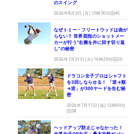
のスイング
2026年8月3日 (月) 15時30分
45
なぜトミー・フリートウッドは曲が
らない？ 世界屈指のショットメー
カーが行う”右腕を外に回す切り返
し”の秘密
2026年7月21日 (火) 16時29分
20
ドラコン女子プロはシャフト
を3回しならせる！ 「逆→順
→逆」が300ヤードを生む秘
密
2026年7月17日 (金) 12時00分
38
ヘッドアップ防止じゃなかった！
全英女子OP女王・桑木志帆がパッ