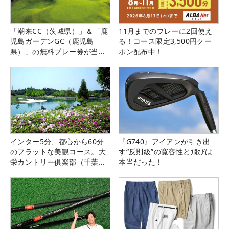
「潮来CC（茨城県）」＆「鹿
11月までのプレーに2回使え
児島ガーデンGC（鹿児島
る！コース限定3,500円クー
県）」の無料プレー券が当た
ポン配布中！
る！！
インター5分、都心から60分
『G740』アイアンが引き出
のフラットな美観コース。大
す“反則級”の寛容性と飛びは
栄カントリー俱楽部（千葉
本当だった！
県）