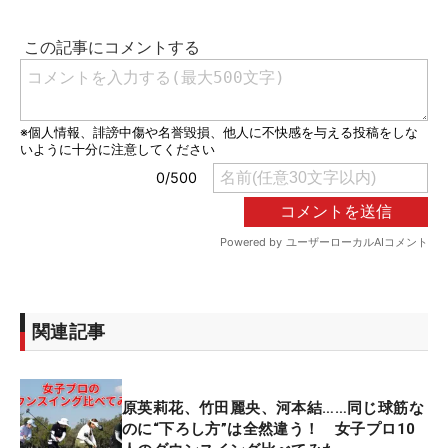
関連記事
原英莉花、竹田麗央、河本結……同じ球筋な
のに“下ろし方”は全然違う！ 女子プロ10