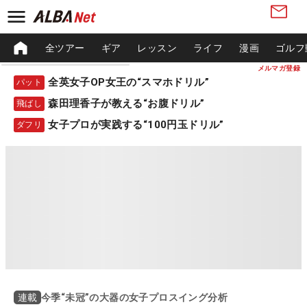
全ツアー
ギア
レッスン
ライフ
漫画
ゴルフ
メルマガ登録
全英女子OP女王の“スマホドリル”
パット
森田理香子が教える“お腹ドリル”
飛ばし
女子プロが実践する“100円玉ドリル”
ダフリ
今季“未冠”の大器の女子プロスイング分析
連載