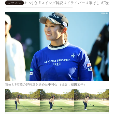
レッスン
#
中村心
#
スイング解説
#
ドライバー
#
飛ばし
#
飛ばし
首位と1打差の好発進を決めた中村心 （撮影：福田文平）