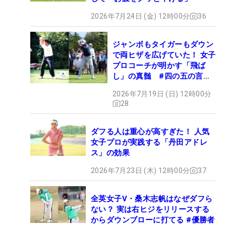
2026年7月24日 (金) 12時00分
36
ジャンボもタイガーもダウン
で両ヒザを広げていた！ 女子
プロコーチが明かす「飛ば
し」の真髄 #四の五の言わ
ず振り氣れ
2026年7月19日 (日) 12時00分
28
ダフる人は重心が高すぎた！ 人気
女子プロが実践する「丹田アドレ
ス」の効果
2026年7月23日 (木) 12時00分
37
全英女子V・桑木志帆はなぜダフら
ない？ 実は右ヒジをリリースする
からダウンブローに打てる #優勝者