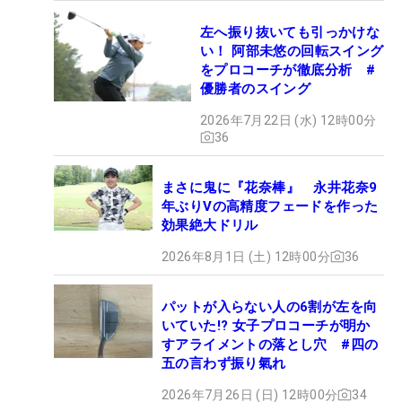
左へ振り抜いても引っかけな
い！ 阿部未悠の回転スイング
をプロコーチが徹底分析 #
優勝者のスイング
2026年7月22日 (水) 12時00分
36
まさに鬼に『花奈棒』 永井花奈9
年ぶりVの高精度フェードを作った
効果絶大ドリル
2026年8月1日 (土) 12時00分
36
パットが入らない人の6割が左を向
いていた!? 女子プロコーチが明か
すアライメントの落とし穴 #四の
五の言わず振り氣れ
2026年7月26日 (日) 12時00分
34