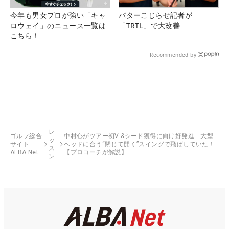
今年も男女プロが強い「キャ
パターこじらせ記者が
ロウェイ」のニュース一覧は
「TRTL」で大改善
こちら！
Recommended by
レ
ゴルフ総合
中村心がツアー初V &シード獲得に向け好発進 大型
ッ
サイト
ヘッドに合う“閉じて開く”スイングで飛ばしていた！
ス
ALBA Net
【プロコーチが解説】
ン