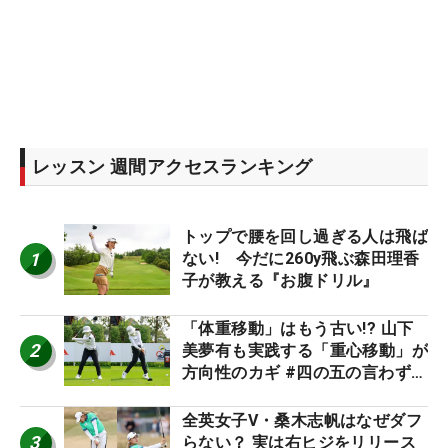
レッスン 週間アクセスランキング
トップで腰を回し過ぎる人は飛ば
1
ない! 今だに260y飛ぶ森田理香
子が教える『お腹ドリル』
「体重移動」はもう古い!? 山下
2
美夢有も実践する「重心移動」が
方向性のカギ #四の五の言わず振
り氣れ
全英女子V・桑木志帆はなぜダフ
3
らない？ 実は右ヒジをリリース