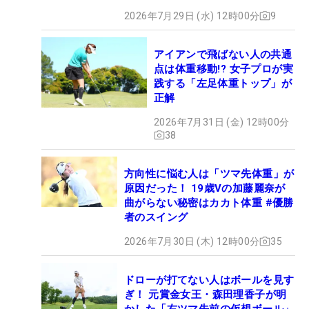
2026年7月29日 (水) 12時00分
9
アイアンで飛ばない人の共通
点は体重移動!? 女子プロが実
践する「左足体重トップ」が
正解
2026年7月31日 (金) 12時00分
38
方向性に悩む人は「ツマ先体重」が
原因だった！ 19歳Vの加藤麗奈が
曲がらない秘密はカカト体重 #優勝
者のスイング
2026年7月30日 (木) 12時00分
35
ドローが打てない人はボールを見す
ぎ！ 元賞金女王・森田理香子が明
かした「右ツマ先前の仮想ボール」