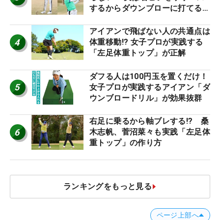
するからダウンブローに打てる #
優勝者のスイング
アイアンで飛ばない人の共通点は
4
体重移動!? 女子プロが実践する
「左足体重トップ」が正解
ダフる人は100円玉を置くだけ！
5
女子プロが実践するアイアン「ダ
ウンブロードリル」が効果抜群
右足に乗るから軸ブレする!? 桑
6
木志帆、菅沼菜々も実践「左足体
重トップ」の作り方
ランキングをもっと見る
ページ上部へ