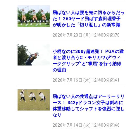
飛ばない人は腰を先に切るからだっ
た！ 260ヤード飛ばす森田理香子
が明かした「切り返し」の新常識
2026年7月20日 (月) 12時00分
70
小柄なのに300y超連発！ PGAの猛
者と渡り合うC・モリカワが“ウィ
ークグリップ”と”掌屈”を行う納得
の理由
2026年7月16日 (木) 12時00分
41
飛ばない人の共通点はアーリーリリ
ース！ 342yドラコン女子は斜めに
体重移動してシャフトを強烈に逆し
なり
2026年7月14日 (火) 12時00分
46