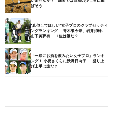
いませんか？ 練習では目標の少し右に飛
ばそう
“真似してほしい”女子プロのクラブセッティ
ングランキング 青木瀬令奈、岩井姉妹、
山下美夢有……1位は誰だ？
「一緒にお酒を飲みたい女子プロ」ランキ
ング！ 小祝さくらに渋野日向子……盛り上
げ上手は誰だ？