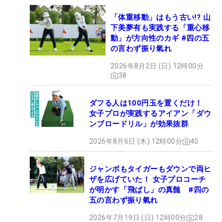
「体重移動」はもう古い!? 山
下美夢有も実践する「重心移
動」が方向性のカギ #四の五
の言わず振り氣れ
2026年8月2日 (日) 12時00分
38
ダフる人は100円玉を置くだけ！
女子プロが実践するアイアン「ダウ
ンブロードリル」が効果抜群
2026年8月6日 (木) 12時00分
40
ジャンボもタイガーもダウンで両ヒ
ザを広げていた！ 女子プロコーチ
が明かす「飛ばし」の真髄 #四の
五の言わず振り氣れ
2026年7月19日 (日) 12時00分
28