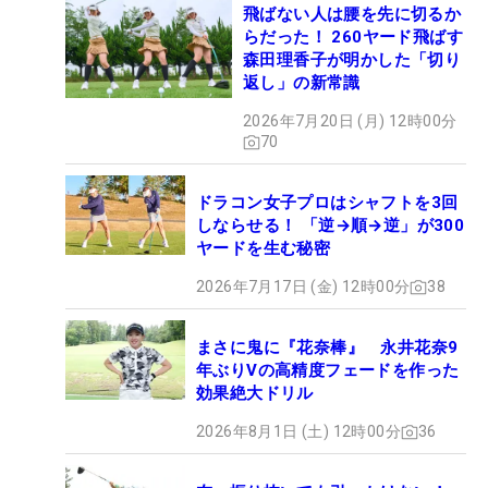
飛ばない人は腰を先に切るか
らだった！ 260ヤード飛ばす
森田理香子が明かした「切り
返し」の新常識
2026年7月20日 (月) 12時00分
70
ドラコン女子プロはシャフトを3回
しならせる！ 「逆→順→逆」が300
ヤードを生む秘密
2026年7月17日 (金) 12時00分
38
まさに鬼に『花奈棒』 永井花奈9
年ぶりVの高精度フェードを作った
効果絶大ドリル
2026年8月1日 (土) 12時00分
36