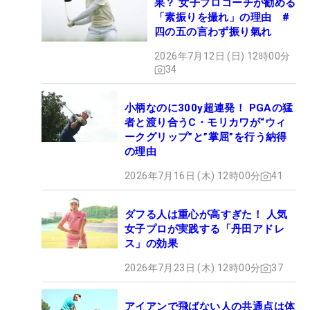
果？ 女子プロコーチが勧める
「素振りを撮れ」の理由 #
四の五の言わず振り氣れ
2026年7月12日 (日) 12時00分
34
小柄なのに300y超連発！ PGAの猛
者と渡り合うC・モリカワが“ウィ
ークグリップ”と”掌屈”を行う納得
の理由
2026年7月16日 (木) 12時00分
41
ダフる人は重心が高すぎた！ 人気
女子プロが実践する「丹田アドレ
ス」の効果
2026年7月23日 (木) 12時00分
37
アイアンで飛ばない人の共通点は体