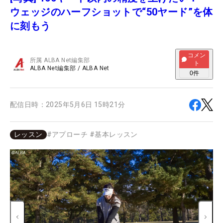
ウェッジのハーフショットで“50ヤード”を体
に刻もう
コメン
所属
ALBA Net編集部
ト
ALBA Net編集部
/
ALBA Net
0
件
配信日時：
2025年5月6日 15時21分
レッスン
#
アプローチ
#
基本レッスン