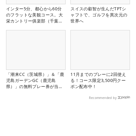
インター5分、都心から60分
スイスの叡智が生んだTPTシ
のフラットな美観コース。大
ャフトで、ゴルフを異次元の
栄カントリー俱楽部（千葉
世界へ
県）
「潮来CC（茨城県）」＆「鹿
11月までのプレーに2回使え
児島ガーデンGC（鹿児島
る！コース限定3,500円クー
県）」の無料プレー券が当た
ポン配布中！
る！！
Recommended by