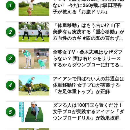
1
ない! 今だに260y飛ぶ森田理香
子が教える『お腹ドリル』
「体重移動」はもう古い!? 山下
2
美夢有も実践する「重心移動」が
方向性のカギ #四の五の言わず振
り氣れ
全英女子V・桑木志帆はなぜダフ
3
らない？ 実は右ヒジをリリース
するからダウンブローに打てる #
優勝者のスイング
アイアンで飛ばない人の共通点は
4
体重移動!? 女子プロが実践する
「左足体重トップ」が正解
ダフる人は100円玉を置くだけ！
5
女子プロが実践するアイアン「ダ
ウンブロードリル」が効果抜群