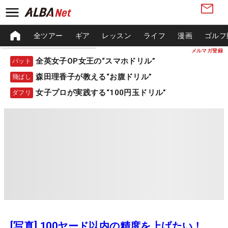
全ツアー
ギア
レッスン
ライフ
漫画
ゴルフ
メルマガ登録
全英女子OP女王の“スマホドリル”
パット
森田理香子が教える“お腹ドリル”
飛ばし
女子プロが実践する“100円玉ドリル”
ダフリ
[写真] 100ヤード以内の精度を上げたい！