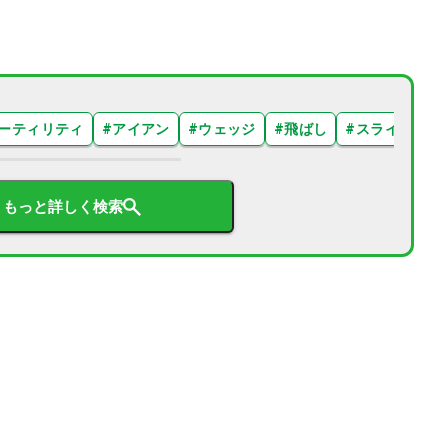
ーティリティ
#
アイアン
#
ウェッジ
#
飛ばし
#
スライス
#
もっと詳しく検索