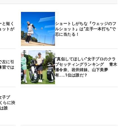
ーと短く
ショートしがちな『ウェッジのフ
ョットが
ルショット』は“左手一本打ち”で
芯に当たる！
“真似してほしい”女子プロのクラ
で左に引
ブセッティングランキング 青木
練習では
瀬令奈、岩井姉妹、山下美夢
有……1位は誰だ？
女子プ
くらに渋
は誰