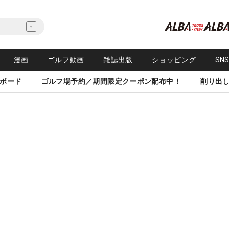
漫画
ゴルフ動画
雑誌出版
ショッピング
SN
ボード
ゴルフ場予約／期間限定クーポン配布中！
削り出