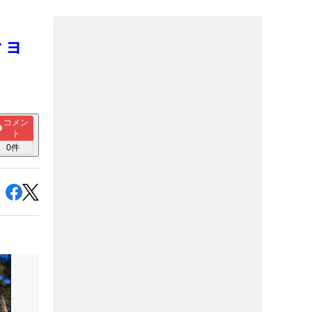
ショ
コメン
ト
0
件