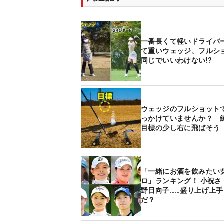
一番長くて軽いドライバ
て重いウェッジ、フルシ
同じでいいわけない!?
ウェッジのフルショット
っかけていませんか？ 
目標の少し右に飛ばそう
「一緒にお酒を飲みたい
ロ」ランキング！ 小祝さ
野日向子……盛り上げ上手
だ？