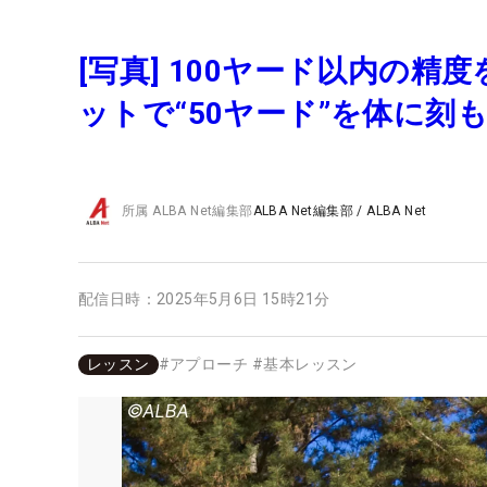
[写真] 100ヤード以内の
ットで“50ヤード”を体に刻
所属
ALBA Net編集部
ALBA Net編集部
/
ALBA Net
配信日時：
2025年5月6日 15時21分
レッスン
#
アプローチ
#
基本レッスン