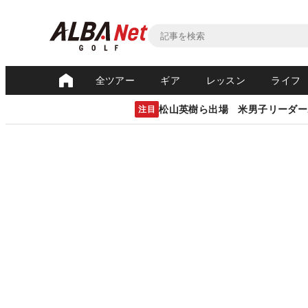
全ツアー
ギア
レッスン
ライフ
松山英樹ら出場 米男子リーダー
注目