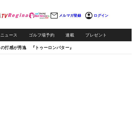
メルマガ登録
ログイン
Sニュース
ゴルフ場予約
連載
プレゼント
しの打感が秀逸 『トゥーロンパター』