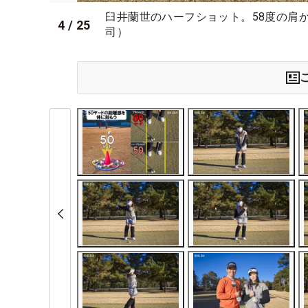
臼井蘭世のハーフショット。58度の肩
4
/
25
司）