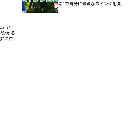
ネ”で自分に最適なスイングを見
つけよう！
上』と
が分かる
顔”に注