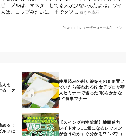
使用済みの割り箸をそのまま置い
見えそ
ていたら笑われる⁉ 女子プロが新
する」ク
人セミナーで習った“恥をかかな
い”食事マナー
【スイング相性診断】地面反力、
積める！
レイドオフ……気になるレッスン
ゴルフに
が合うのかすぐ分かる!? “パワコ