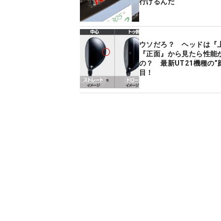
行けるんだ
ウソだろ？ ヘッドは『
『正面』から見たら性能
の？ 最新UT21機種の”
目！