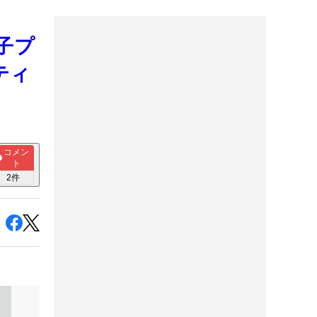
子プ
ティ
コメン
ト
2
件