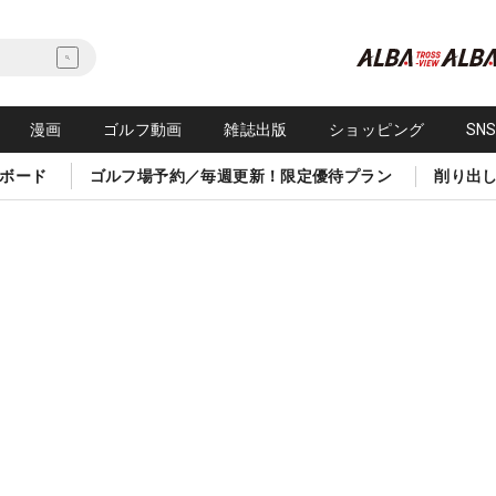
漫画
ゴルフ動画
雑誌出版
ショッピング
SN
ボード
ゴルフ場予約／毎週更新！限定優待プラン
削り出