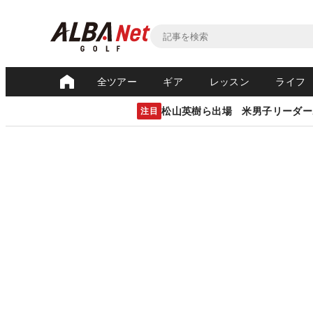
全ツアー
ギア
レッスン
ライフ
松山英樹ら出場 米男子リーダー
注目