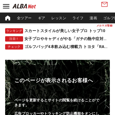
全ツアー
ギア
レッスン
ライフ
漫画
ゴルフ
メルマガ登録
スカートスタイルが美しい女子プロ トップ10
ランキング
女子プロやキャディがやる「ガチの熱中症対策」
注目！
ゴルフバッグ4本飲み込む積載力 トヨタ「RAV4」
チェック
このページが表示されるお客様へ
ページを更新するとサイトの閲覧を続けることがで
きます。
広告ブロッカーやトラッキング防止機能をオンにし