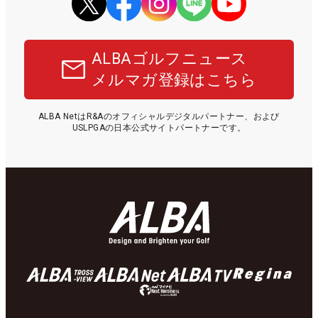
ALBAゴルフニュース
メルマガ登録はこちら
ALBA NetはR&Aのオフィシャルデジタルパートナー、および
USLPGAの日本公式サイトパートナーです。