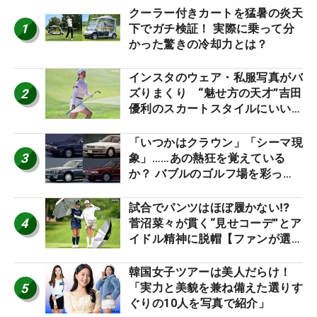
クーラー付きカートを猛暑の炎天
1
下でガチ検証！ 実際に乗って分
かった驚きの冷却力とは？
インスタのウェア・私服写真がバ
2
ズりまくり “魅せ方の天才”吉田
優利のスカートスタイルにいい
ね！【ファンが選ぶ神10】
「いつかはクラウン」「シーマ現
3
象」……あの熱狂を覚えている
か？ バブルのゴルフ場を彩った
名車たち
試合でパンツはほぼ履かない⁉
4
菅沼菜々が貫く“見せコーデ”とア
イドル精神に脱帽【ファンが選ぶ
神10】
韓国女子ツアーは美人だらけ！
5
「実力と美貌を兼ね備えた選りす
ぐりの10人を写真で紹介」