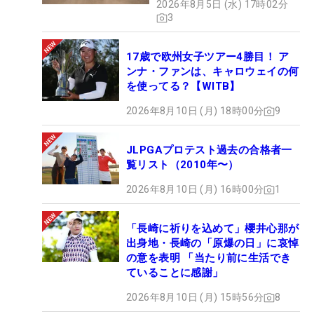
2026年8月5日 (水) 17時02分
3
17歳で欧州女子ツアー4勝目！ ア
ンナ・ファンは、キャロウェイの何
を使ってる？【WITB】
2026年8月10日 (月) 18時00分
9
JLPGAプロテスト過去の合格者一
覧リスト（2010年〜）
2026年8月10日 (月) 16時00分
1
「長崎に祈りを込めて」櫻井心那が
出身地・長崎の「原爆の日」に哀悼
の意を表明 「当たり前に生活でき
ていることに感謝」
2026年8月10日 (月) 15時56分
8