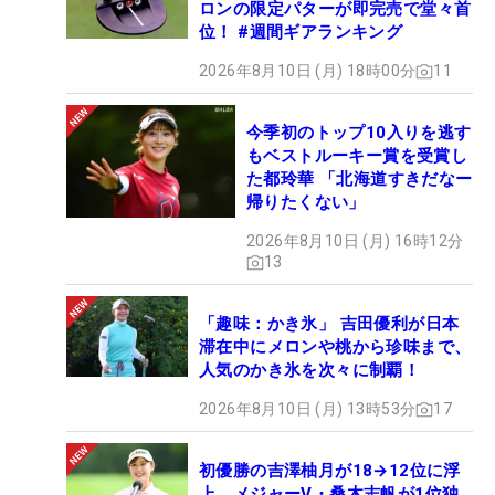
ロンの限定パターが即完売で堂々首
位！ #週間ギアランキング
2026年8月10日 (月) 18時00分
11
今季初のトップ10入りを逃す
もベストルーキー賞を受賞し
た都玲華 「北海道すきだなー
帰りたくない」
2026年8月10日 (月) 16時12分
13
「趣味：かき氷」 吉田優利が日本
滞在中にメロンや桃から珍味まで、
人気のかき氷を次々に制覇！
2026年8月10日 (月) 13時53分
17
初優勝の吉澤柚月が18→12位に浮
上 メジャーV・桑木志帆が1位独