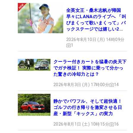
全英女王・桑木志帆が帰国
早々にLANAのライブへ 「叫
びまくって歌いまくって」バ
ックステージでは嬉しい2シ
ョットも！
2026年8月10日 (月) 14時09分
1
クーラー付きカートを猛暑の炎天下
でガチ検証！ 実際に乗って分かっ
た驚きの冷却力とは？
2026年8月3日 (月) 17時00分
14
静かでパワフル、そして超快適！
ゴルフの行き帰りを激変させる日
産・新型「キックス」の実力
2026年8月1日 (土) 10時15分
16