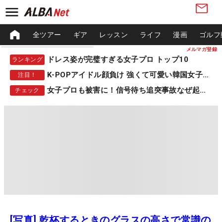
全ツアー
ギア
レッスン
ライフ
漫画
ゴルフ
メルマガ登録
ドレス姿が完璧すぎる女子プロ トップ10
ランキング
K-POPアイドル顔負け 強くて可愛い韓国女子プロ
注目！
女子プロも被害に！信号待ち追突事故なぜ起きる？
チェック
[写真] 乾杯するときのグラスの高さで常識の