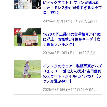
にノックアウト！ ファンが惚れ直
した「ドレス姿が完璧すぎる女子プ
ロ」神10
2026年8月7日 (金) 19時45分
111
1620万円上乗せの吉澤柚月が11位
に浮上 菅楓華が1位をキープ【女
子賞金ランキング】
2026年8月10日 (月) 11時30分
1
インスタのウェア・私服写真がバズ
りまくり “魅せ方の天才”吉田優利
のスカートスタイルにいいね！【フ
ァンが選ぶ神10】
2026年8月5日 (水) 11時45分
12