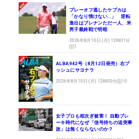
プレーオフ逃したケプカは
「かなり情けない…」 逆転
進出はブレナンただ一人、米
男子最終戦で明暗
2026年8月10日 (月) 12時01分
1
ALBA942号（8月12日発売）右プ
ッシュにサヨナラ
2026年8月10日 (月) 12時00分
10
女子プロも相次ぎ被害！ 自動ブレ
ーキ時代になぜ「信号待ちの追突事
故」は無くならないのか？