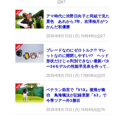
67
アマ時代に渋野日向子と同組で見た
景色 あれから7年、吉澤柚月がつ
かんだ初優勝
2026年8月10日 (月) 16時48分
27
ブレードなのにゼロトルク!? マレ
ットなのに開閉しやすい!? ヘッド
形状だけじゃ判別できない最新パタ
ー34モデルの性能早見表を作って
みた #ギアカタログ2026
2026年8月10日 (月) 17時08分
39
ベテラン助言で『V1X』復帰が奏
功 鳥海颯汰が記録更新「63」で
今季ツアー外3勝目
2026年8月10日 (月) 16時44分
76