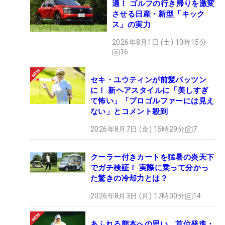
適！ ゴルフの行き帰りを激変
させる日産・新型「キック
ス」の実力
2026年8月1日 (土) 10時15分
16
セキ・ユウティンが前髪パッツン
に！ 新ヘアスタイルに「美しすぎ
て怖い」「プロゴルファーには見え
ない」とコメント殺到
2026年8月7日 (金) 15時29分
7
クーラー付きカートを猛暑の炎天下
でガチ検証！ 実際に乗って分かっ
た驚きの冷却力とは？
2026年8月3日 (月) 17時00分
14
あふれる熊本への思い 首位発進・