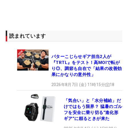
読まれています
パターこじらせギア担当2人が
『TRTL』をテスト！高MOIで転が
り◎、調節も自在で「結果の改善効
果にかなりの意外性」
2026年8月7日 (金) 11時15分
18
「気合い」と「水分補給」だ
けではもう限界？ 猛暑のゴル
フを安全に乗り切る“進化形
ギア”に頼るときが来た