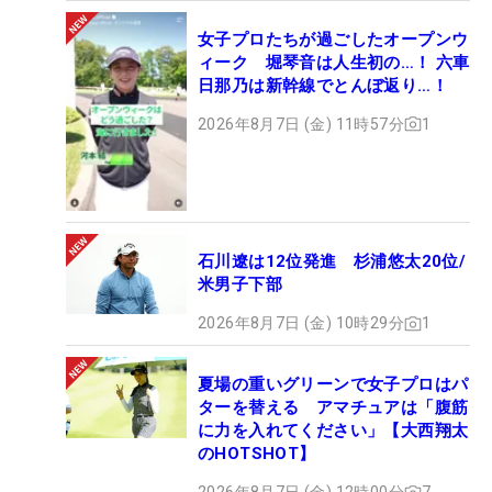
女子プロたちが過ごしたオープンウ
ィーク 堀琴音は人生初の…！ 六車
日那乃は新幹線でとんぼ返り…！
2026年8月7日 (金) 11時57分
1
石川遼は12位発進 杉浦悠太20位/
米男子下部
2026年8月7日 (金) 10時29分
1
夏場の重いグリーンで女子プロはパ
ターを替える アマチュアは「腹筋
に力を入れてください」【大西翔太
のHOTSHOT】