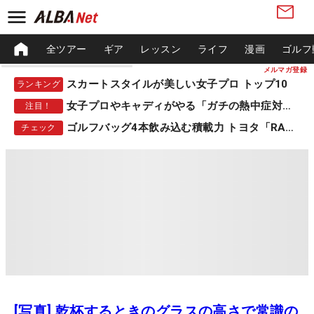
全ツアー
ギア
レッスン
ライフ
漫画
ゴルフ
メルマガ登録
スカートスタイルが美しい女子プロ トップ10
ランキング
女子プロやキャディがやる「ガチの熱中症対策」
注目！
ゴルフバッグ4本飲み込む積載力 トヨタ「RAV4」
チェック
[写真] 乾杯するときのグラスの高さで常識の