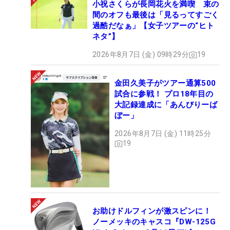
小祝さくらが長岡花火を満喫 束の
間のオフも最後は「見るってすごく
過酷だなぁ」【女子ツアーの“ヒト
ネタ”】
2026年8月7日 (金) 09時29分
19
金田久美子がツアー通算500
試合に参戦！ プロ18年目の
大記録達成に「あんびりーば
ぼー」
2026年8月7日 (金) 11時25分
19
お助けドルフィンが激スピンに！
ノーメッキのキャスコ『DW-125G