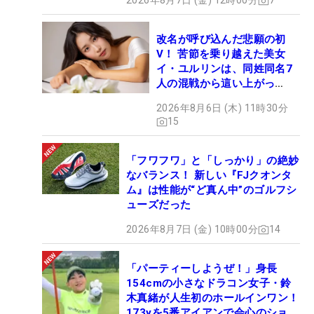
2026年8月7日 (金) 12時00分
7
改名が呼び込んだ悲願の初
V！ 苦節を乗り越えた美女
イ・ユルリンは、同姓同名7
人の混戦から這い上がっ
た“新星ヒロイン”
2026年8月6日 (木) 11時30分
15
「フワフワ」と「しっかり」の絶妙
なバランス！ 新しい『FJクオンタ
ム』は性能が“ど真ん中”のゴルフシ
ューズだった
2026年8月7日 (金) 10時00分
14
「パーティーしようぜ！」身長
154cmの小さなドラコン女子・鈴
木真緒が人生初のホールインワン！
173yを5番アイアンで会心のショッ