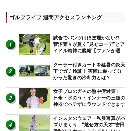
ゴルフライフ 週間アクセスランキング
試合でパンツはほぼ履かない⁉
1
菅沼菜々が貫く“見せコーデ”とア
イドル精神に脱帽【ファンが選ぶ
神10】
クーラー付きカートを猛暑の炎天
2
下でガチ検証！ 実際に乗って分
かった驚きの冷却力とは？
女子プロのガチの熱中症対策！
3
日傘・氷のう・インナーの三種の
神器でバテずにラウンドできます
インスタのウェア・私服写真がバ
4
ズりまくり “魅せ方の天才”吉田