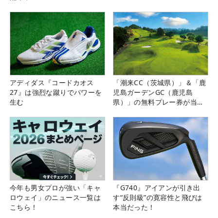
アディダス『コードカオス
「潮来CC（茨城県）」＆「鹿
27』は強烈な蹴りでパワーを
児島ガーデンGC（鹿児島
生む
県）」の無料プレー券が当た
る！！
今年も男女プロが強い「キャ
『G740』アイアンが引き出
ロウェイ」のニュース一覧は
す“反則級”の寛容性と飛びは
こちら！
本当だった！