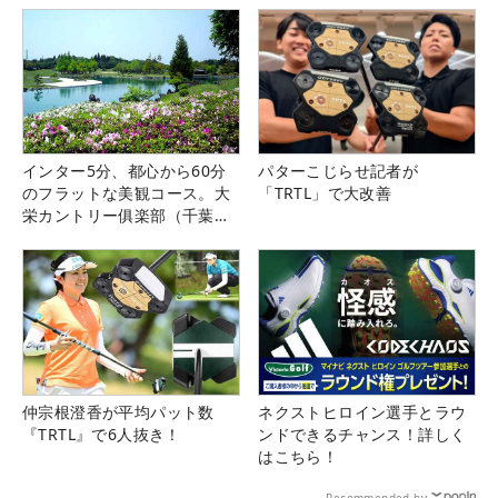
インター5分、都心から60分
パターこじらせ記者が
のフラットな美観コース。大
「TRTL」で大改善
栄カントリー俱楽部（千葉
県）
仲宗根澄香が平均パット数
ネクストヒロイン選手とラウ
『TRTL』で6人抜き！
ンドできるチャンス！詳しく
はこちら！
Recommended by