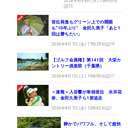
2026年8月4日 (火) 15時00分
15
首位発進もグリーン上での開眼
も“10年ぶり” 金田久美子「あと1
回は勝ちたい」
2026年8月7日 (金) 17時29分
19
【ゴルフ会員権】第141回 大栄カ
ントリー俱楽部（千葉県）
2026年8月1日 (土) 10時00分
11
＜速報＞入谷響が単独首位 永井花
奈、金田久美子ら1差追走
2026年8月7日 (金) 12時42分
1
静かでパワフル、そして超快