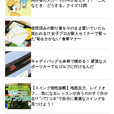
同伴者のスカートの中が見えそう！「こん
なとき、どうする」クイズ12問
使用済みの割り箸をそのまま置いていたら
笑われる⁉ 女子プロが新人セミナーで習っ
た“恥をかかない”食事マナー
キャディバッグも余裕で積める！ 硬派なス
ポーツカーでもゴルフに行けるんだ
【スイング相性診断】地面反力、レイドオ
フ……気になるレッスンが合うのかすぐ分か
る!? “パワコネ”で自分に最適なスイングを
見つけよう！