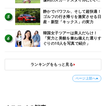
優利のスカートスタイルにいい
ね！【ファンが選ぶ神10】
静かでパワフル、そして超快適！
5
ゴルフの行き帰りを激変させる日
産・新型「キックス」の実力
韓国女子ツアーは美人だらけ！
6
「実力と美貌を兼ね備えた選りす
ぐりの10人を写真で紹介」
ランキングをもっと見る
ページ上部へ