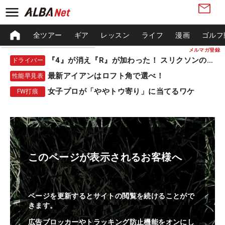
全ツアー
ギア
レッスン
ライフ
漫画
ゴルフ
メルマガ登録
『4』が消え『R』が加わった！ スリクソンの新作
ドライバー
最新アイアンはロフト角で選べ！
性能早見表
女子プロが「ややトウ寄り」に当てるワケ
FW打痕
このページが表示されるお客様へ
ページを更新するとサイトの閲覧を続けることがで
きます。
広告ブロッカーやトラッキング防止機能をオンにし