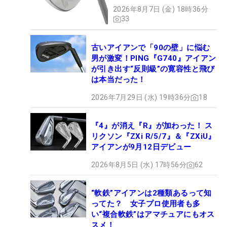
た】
2026年8月7日 (金) 18時36分
33
古いアイアンで「90の壁」に悩む
男が激変！PING『G740』アイアン
が引き出す“反則級”の寛容性と飛び
は本当だった！
2026年7月29日 (水) 19時36分
18
『4』が消え『R』が加わった！ ス
リクソン『ZXi R/5/7』＆『ZXiU』
アイアンが9月12日デビュー
2026年8月5日 (水) 17時56分
62
“軟鉄”アイアンは2種類あるって知
ってた？ 女子プロ使用者も多
い“複合軟鉄”はアマチュアにもオス
スメ！