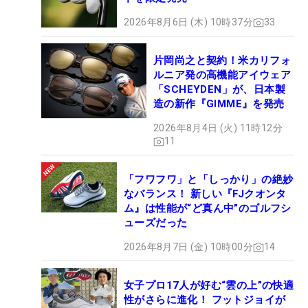
2026年8月6日 (木) 10時37分
33
片岡尚之と契約！米カリフォ
ルニア発の高機能アイウェア
「SCHEYDEN」が、日本製
造の新作『GIMME』を発売
2026年8月4日 (火) 11時12分
11
「フワフワ」と「しっかり」の絶妙
なバランス！ 新しい『FJクオンタ
ム』は性能が“ど真ん中”のゴルフシ
ューズだった
2026年8月7日 (金) 10時00分
14
女子プロ17人が好む“雲の上”の快適
性がさらに進化！ フットジョイが