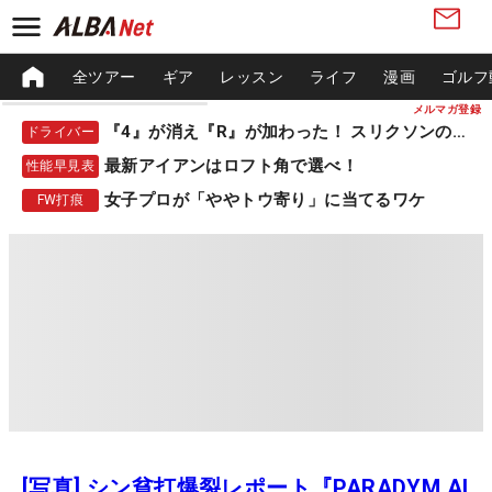
全ツアー
ギア
レッスン
ライフ
漫画
ゴルフ
メルマガ登録
『4』が消え『R』が加わった！ スリクソンの新作
ドライバー
最新アイアンはロフト角で選べ！
性能早見表
女子プロが「ややトウ寄り」に当てるワケ
FW打痕
[写真] シン貧打爆裂レポート『PARADYM AI