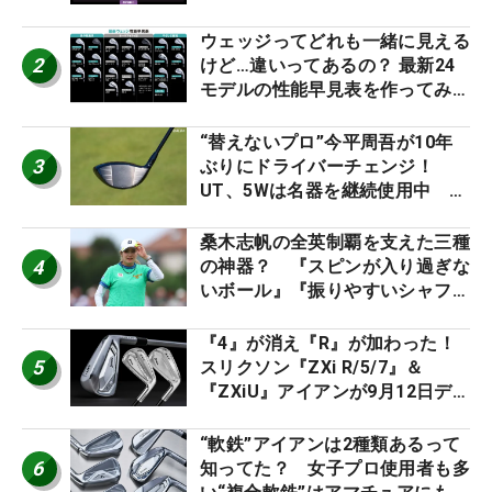
2026
ウェッジってどれも一緒に見える
2
けど…違いってあるの？ 最新24
モデルの性能早見表を作ってみ
た #ギアカタログ2026
“替えないプロ”今平周吾が10年
3
ぶりにドライバーチェンジ！
UT、5Wは名器を継続使用中 #
男子プロセッティング
桑木志帆の全英制覇を支えた三種
4
の神器？ 『スピンが入り過ぎな
いボール』『振りやすいシャフ
ト』『真っすぐ飛ぶドライバ
ー』 #女子プロセッティング
『4』が消え『R』が加わった！
5
スリクソン『ZXi R/5/7』＆
『ZXiU』アイアンが9月12日デ
ビュー
“軟鉄”アイアンは2種類あるって
6
知ってた？ 女子プロ使用者も多