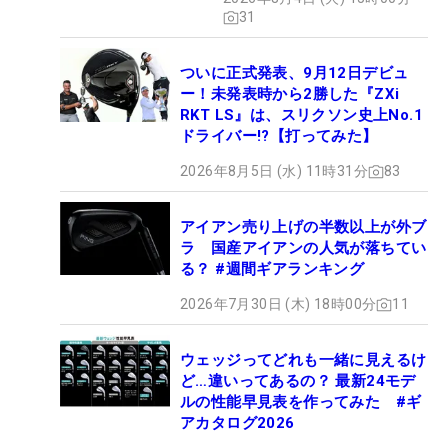
セッティング
31
ついに正式発表、9月12日デビュ
ー！未発表時から2勝した『ZXi
RKT LS』は、スリクソン史上No.1
ドライバー!?【打ってみた】
2026年8月5日 (水) 11時31分
83
アイアン売り上げの半数以上が外ブ
ラ 国産アイアンの人気が落ちてい
る？ #週間ギアランキング
2026年7月30日 (木) 18時00分
11
ウェッジってどれも一緒に見えるけ
ど…違いってあるの？ 最新24モデ
ルの性能早見表を作ってみた #ギ
アカタログ2026