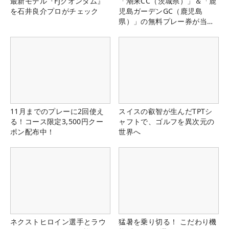
最新モデル『FJクオンタム』
「潮来CC（茨城県）」＆「鹿
を石井良介プロがチェック
児島ガーデンGC（鹿児島
県）」の無料プレー券が当た
る！！
11月までのプレーに2回使え
スイスの叡智が生んだTPTシ
る！コース限定3,500円クー
ャフトで、ゴルフを異次元の
ポン配布中！
世界へ
ネクストヒロイン選手とラウ
猛暑を乗り切る！ こだわり機