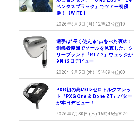
ルビョンセン、『Qi4D LS』×『24
ベンタスブラック』でツアー初優
勝！【WITB】
2026年8月3日 (月) 12時23分
19
選手は“長く使える”点をべた褒め！
創業者復帰でソールを見直した、ク
リーブランド『RTZ 2』ウェッジが
9月12日デビュー
2026年8月5日 (水) 15時09分
60
PXG初の高MOI×ゼロトルクマレッ
ト『PXG One & Done ZT』パター
が本日デビュー！
2026年7月30日 (木) 16時46分
20