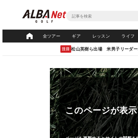
全ツアー
ギア
レッスン
ライフ
松山英樹ら出場 米男子リーダー
注目
このページが表示