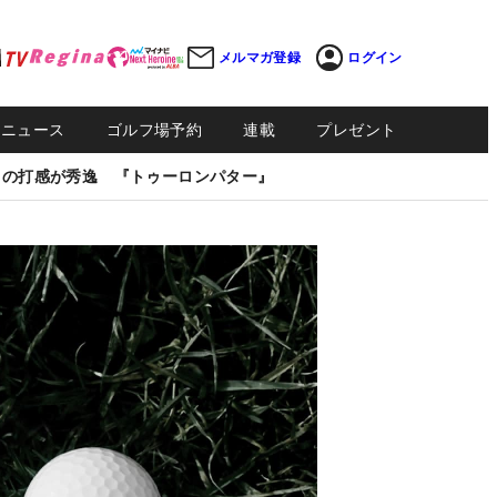
メルマガ登録
ログイン
Sニュース
ゴルフ場予約
連載
プレゼント
しの打感が秀逸 『トゥーロンパター』