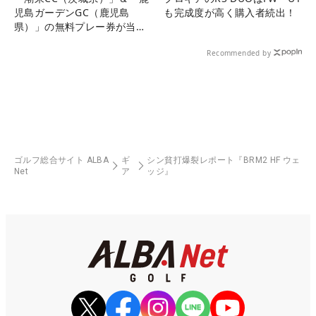
児島ガーデンGC（鹿児島
も完成度が高く購入者続出！
県）」の無料プレー券が当た
る！！
Recommended by
ゴルフ総合サイト ALBA
ギ
シン貧打爆裂レポート『BRM2 HF ウェ
Net
ア
ッジ』