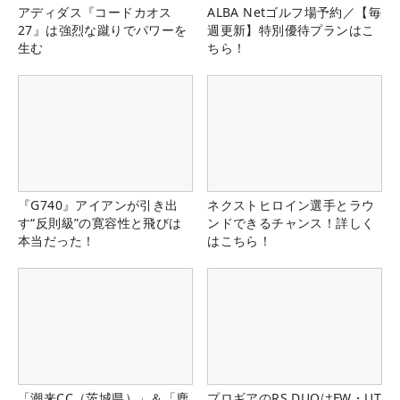
アディダス『コードカオス
ALBA Netゴルフ場予約／【毎
27』は強烈な蹴りでパワーを
週更新】特別優待プランはこ
生む
ちら！
『G740』アイアンが引き出
ネクストヒロイン選手とラウ
す“反則級”の寛容性と飛びは
ンドできるチャンス！詳しく
本当だった！
はこちら！
「潮来CC（茨城県）」＆「鹿
プロギアのRS DUOはFW・UT