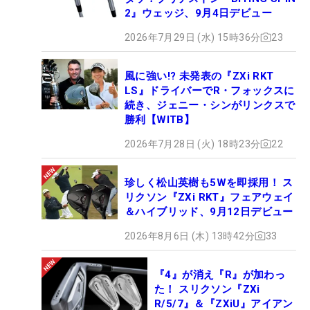
2』ウェッジ、9月4日デビュー
2026年7月29日 (水) 15時36分
23
風に強い!? 未発表の『ZXi RKT
LS』ドライバーでR・フォックスに
続き、ジェニー・シンがリンクスで
勝利【WITB】
2026年7月28日 (火) 18時23分
22
珍しく松山英樹も5Wを即採用！ ス
リクソン『ZXi RKT』フェアウェイ
＆ハイブリッド、9月12日デビュー
2026年8月6日 (木) 13時42分
33
『4』が消え『R』が加わっ
た！ スリクソン『ZXi
R/5/7』＆『ZXiU』アイアン