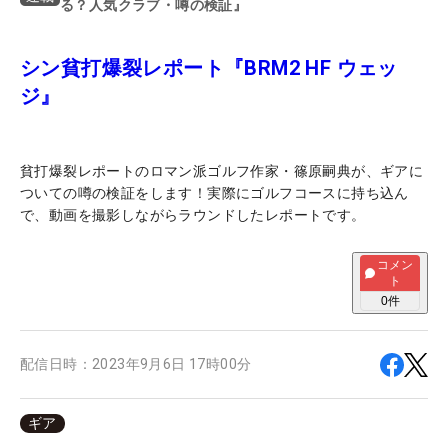
る？人気クラブ・噂の検証』
シン貧打爆裂レポート『BRM2 HF ウェッ
ジ』
貧打爆裂レポートのロマン派ゴルフ作家・篠原嗣典が、ギアに
ついての噂の検証をします！実際にゴルフコースに持ち込ん
で、動画を撮影しながらラウンドしたレポートです。
コメン
ト
0
件
配信日時：
2023年9月6日 17時00分
ギア