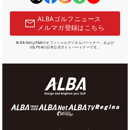
ALBAゴルフニュース
メルマガ登録はこちら
ALBA NetはR&Aのオフィシャルデジタルパートナー、および
USLPGAの日本公式サイトパートナーです。