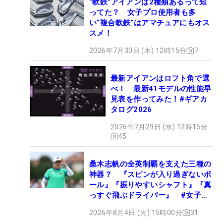
“軟鉄”アイアンは2種類あるって知
ってた？ 女子プロ使用者も多
い“複合軟鉄”はアマチュアにもオス
スメ！
2026年7月30日 (木) 12時15分
7
最新アイアンはロフト角で選
べ！ 最新41モデルの性能早
見表を作ってみた！#ギアカ
タログ2026
2026年7月29日 (水) 12時15分
45
桑木志帆の全英制覇を支えた三種の
神器？ 『スピンが入り過ぎないボ
ール』『振りやすいシャフト』『真
っすぐ飛ぶドライバー』 #女子プ
ロセッティング
2026年8月4日 (火) 15時00分
31