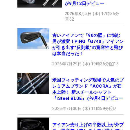
が9月12日デビュー
2026年8月5日 (水) 17時56分
62
古いアイアンで「90の壁」に悩む
男が激変！PING『G740』アイアン
が引き出す“反則級”の寛容性と飛び
は本当だった！
2026年7月29日 (水) 19時36分
18
米国フィッティング現場で人気のプ
レミアムブランド『ACCRA』が日
本上陸！ 新スチールシャフト
『iSteel BLUE』が9月4日デビュー
2026年7月30日 (木) 11時59分
7
アイアン売り上げの半数以上が外ブ