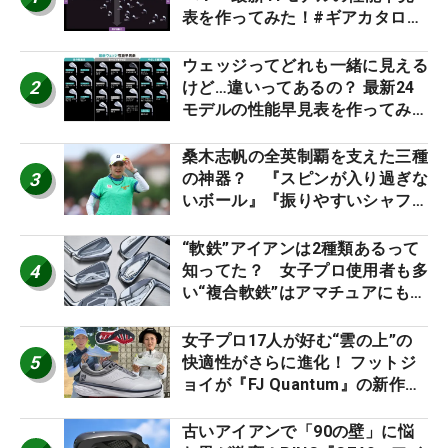
表を作ってみた！#ギアカタログ
2026
ウェッジってどれも一緒に見える
2
けど…違いってあるの？ 最新24
モデルの性能早見表を作ってみ
た #ギアカタログ2026
桑木志帆の全英制覇を支えた三種
3
の神器？ 『スピンが入り過ぎな
いボール』『振りやすいシャフ
ト』『真っすぐ飛ぶドライバ
ー』 #女子プロセッティング
“軟鉄”アイアンは2種類あるって
4
知ってた？ 女子プロ使用者も多
い“複合軟鉄”はアマチュアにもオ
ススメ！
女子プロ17人が好む“雲の上”の
5
快適性がさらに進化！ フットジ
ョイが『FJ Quantum』の新作を
発表、8月7日デビュー
古いアイアンで「90の壁」に悩