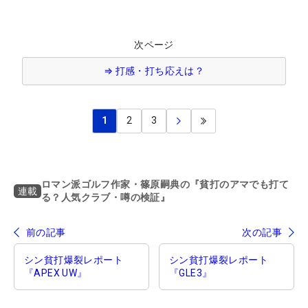
次ページ
⇒ 打感・打ち応えは？
1
2
3
ロマン派ゴルフ作家・篠原嗣典の『貧打のアマでも打て
連載
る？人気クラブ・噂の検証』
前の記事
次の記事
シン貧打爆裂レポート
シン貧打爆裂レポート
『APEX UW』
『GLE3』