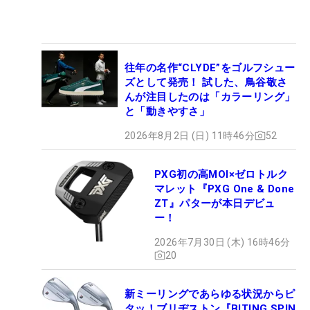
往年の名作“CLYDE”をゴルフシュー
ズとして発売！ 試した、鳥谷敬さ
んが注目したのは「カラーリング」
と「動きやすさ」
2026年8月2日 (日) 11時46分
52
PXG初の高MOI×ゼロトルク
マレット『PXG One & Done
ZT』パターが本日デビュ
ー！
2026年7月30日 (木) 16時46分
20
新ミーリングであらゆる状況からピ
タッ！ブリヂストン『BITING SPIN