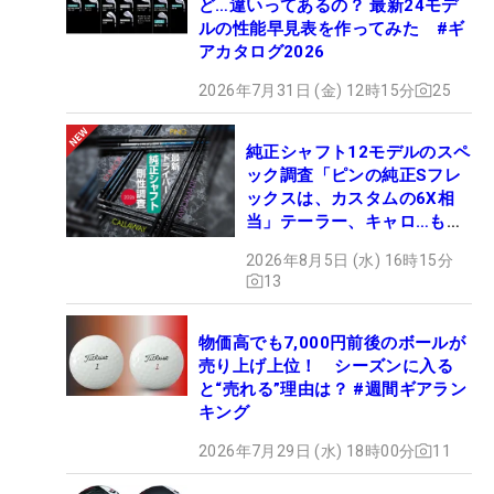
ど…違いってあるの？ 最新24モデ
ルの性能早見表を作ってみた #ギ
アカタログ2026
2026年7月31日 (金) 12時15分
25
純正シャフト12モデルのスペ
ック調査「ピンの純正Sフレ
ックスは、カスタムの6X相
当」テーラー、キャロ…もチ
ェック！
2026年8月5日 (水) 16時15分
13
物価高でも7,000円前後のボールが
売り上げ上位！ シーズンに入る
と“売れる”理由は？ #週間ギアラン
キング
2026年7月29日 (水) 18時00分
11