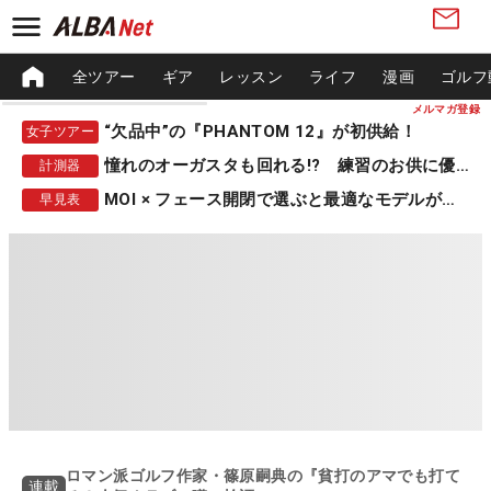
全ツアー
ギア
レッスン
ライフ
漫画
ゴルフ
メルマガ登録
“欠品中”の『PHANTOM 12』が初供給！
女子ツアー
憧れのオーガスタも回れる!? 練習のお供に優秀な一品
計測器
MOI × フェース開閉で選ぶと最適なモデルが見つかる
早見表
ロマン派ゴルフ作家・篠原嗣典の『貧打のアマでも打て
連載