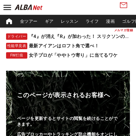
全ツアー
ギア
レッスン
ライフ
漫画
ゴルフ
メルマガ登録
『4』が消え『R』が加わった！ スリクソンの新作
ドライバー
最新アイアンはロフト角で選べ！
性能早見表
女子プロが「ややトウ寄り」に当てるワケ
FW打痕
このページが表示されるお客様へ
ページを更新するとサイトの閲覧を続けることがで
きます。
広告ブロッカーやトラッキング防止機能をオンにし