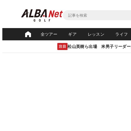
全ツアー
ギア
レッスン
ライフ
松山英樹ら出場 米男子リーダー
注目