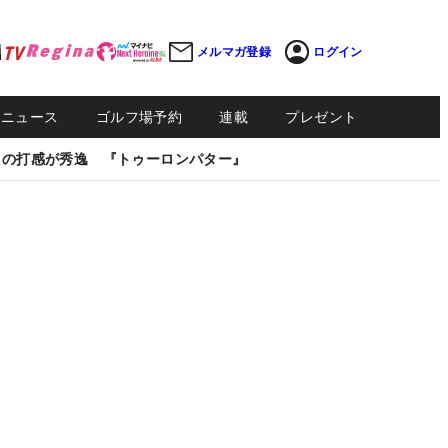
メルマガ登録
ログイン
Sニュース
ゴルフ場予約
連載
プレゼント
しの打感が秀逸 『トゥーロンパター』