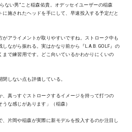
がらない男”こと稲森佑貴。オデッセイユーザーの稲森
トに施されたヘッドを手にして、早速投入する予定だと
方がアライメントが取りやすいですね。ストローク中も
ながら振れる。実はかなり前から『L.A.B. GOLF』の
くまで練習用です。どこ向いているかわかりにくいの
開閉しない点も評価している。
か、真っすぐストロークするイメージを持って打つの
そうな感じがあります」（稲森）
で、片岡や稲森が実際に新モデルを投入するのか注目し