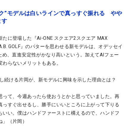
ク”モデルは白いラインで真っすぐ振れる やや
ます
に登場した『Ai-ONE スクエア2スクエア MAX
.A.B. GOLF』のパターを思わせる新モデルは、オデッセイ
ため、直進安定性がかなり高いという。加えてAIフェー
変わらないメリットもある。
用し続ける片岡が、新モデルに興味を示した理由とは？
思って、今週あったら使おうとかと思っていました。再
真っすぐ出せるし、勝手にいいところに上がって下りる
もいい。僕はハンドファーストに構えるので、ハンドフ
ね」（片岡）