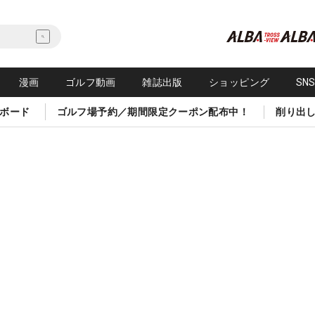
漫画
ゴルフ動画
雑誌出版
ショッピング
SN
ボード
ゴルフ場予約／期間限定クーポン配布中！
削り出