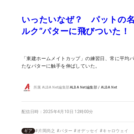
いったいなぜ？ パットの名
ルク”パターに飛びついた！
「東建ホームメイトカップ」の練習日、常に平均
たなパターに触手を伸ばしていた。
所属
ALBA Net編集部
ALBA Net編集部
/
ALBA Net
配信日時：
2025年4月10日 12時00分
ギア
#
片岡尚之
#
パター
#
オデッセイ
#
キャロウェイ