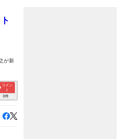
ロト
之が新
コメン
ト
0
件