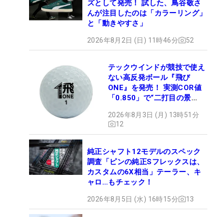
ズとして発売！ 試した、鳥谷敬さ
んが注目したのは「カラーリング」
と「動きやすさ」
2026年8月2日 (日) 11時46分
52
テックウインドが競技で使え
ない高反発ボール『飛び
ONE』を発売！ 実測COR値
「0.850」で“二打目の景
色”が劇的に変わる!?
2026年8月3日 (月) 13時51分
12
純正シャフト12モデルのスペック
調査「ピンの純正Sフレックスは、
カスタムの6X相当」テーラー、キ
ャロ…もチェック！
2026年8月5日 (水) 16時15分
13