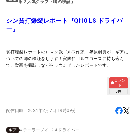
る？人気クラブ・噂の検証』
シン貧打爆裂レポート『Qi10 LS ドライバ
ー』
貧打爆裂レポートのロマン派ゴルフ作家・篠原嗣典が、ギアに
ついての噂の検証をします！実際にゴルフコースに持ち込ん
で、動画を撮影しながらラウンドしたレポートです。
コメン
ト
0
件
配信日時：
2024年2月7日 19時09分
ギア
#
テーラーメイド
#
ドライバー