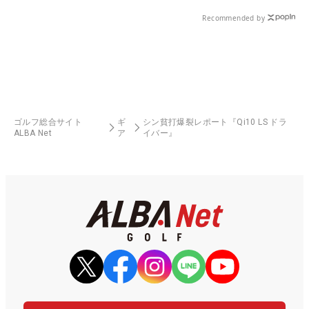
る！！
Recommended by
ゴルフ総合サイト
ギ
シン貧打爆裂レポート『Qi10 LS ドラ
ALBA Net
ア
イバー』