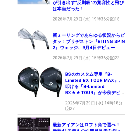
が引き出す“反則級”の寛容性と飛び
は本当だった！
2026年7月29日 (水) 19時36分
18
新ミーリングであらゆる状況からピ
タッ！ブリヂストン『BITING SPIN
2』ウェッジ、9月4日デビュー
2026年7月29日 (水) 15時36分
23
BSのカスタム専用『B-
Limited BX TOUR MAX』、
叩ける『B-Limited
BX★★TOUR』が今秋デビュ
ー
2026年7月29日 (水) 14時18分
27
最新アイアンはロフト角で選べ！
最新41モデルの性能早見表を作っ