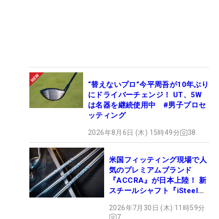
“替えないプロ”今平周吾が10年ぶり
にドライバーチェンジ！ UT、5W
は名器を継続使用中 #男子プロセ
ッティング
2026年8月6日 (木) 15時49分
38
米国フィッティング現場で人
気のプレミアムブランド
『ACCRA』が日本上陸！ 新
スチールシャフト『iSteel
BLUE』が9月4日デビュー
2026年7月30日 (木) 11時59分
7