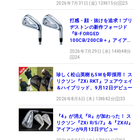
2026年7月31日 (金) 12時15分
25
打感・顔・抜けを追求！ブリ
ヂストンの新作フォージド
『B-FORGED
100CB/200CB＋』アイアン
が9月4日デビュー
2026年7月29日 (水) 14時48分
24
珍しく松山英樹も5Wを即採用！ ス
リクソン『ZXi RKT』フェアウェイ
＆ハイブリッド、9月12日デビュー
2026年8月6日 (木) 13時42分
33
『4』が消え『R』が加わった！ ス
リクソン『ZXi R/5/7』＆『ZXiU』
アイアンが9月12日デビュー