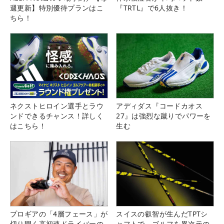
週更新】特別優待プランはこ
『TRTL』で6人抜き！
ちら！
ネクストヒロイン選手とラウ
アディダス『コードカオス
ンドできるチャンス！詳しく
27』は強烈な蹴りでパワーを
はこちら！
生む
プロギアの「4層フェース」が
スイスの叡智が生んだTPTシ
切り開く高初速ドライバーの
ャフトで、ゴルフを異次元の