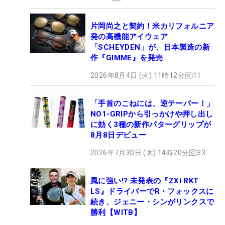
片岡尚之と契約！米カリフォルニア
発の高機能アイウェア
「SCHEYDEN」が、日本製造の新
作『GIMME』を発売
2026年8月4日 (火) 11時12分
11
「手首のこねには、逆テーパー！」
NO1-GRIPから引っかけや押し出し
に効く3種の新作パターグリップが
8月8日デビュー
2026年7月30日 (木) 14時20分
33
風に強い!? 未発表の『ZXi RKT
LS』ドライバーでR・フォックスに
続き、ジェニー・シンがリンクスで
勝利【WITB】