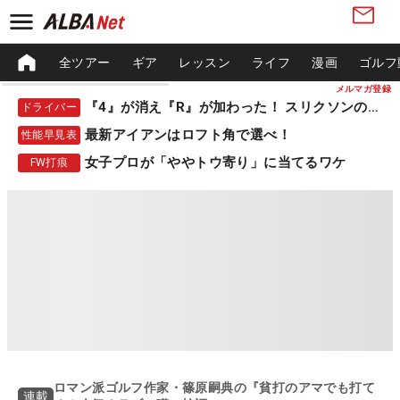
全ツアー
ギア
レッスン
ライフ
漫画
ゴルフ
メルマガ登録
『4』が消え『R』が加わった！ スリクソンの新作
ドライバー
最新アイアンはロフト角で選べ！
性能早見表
女子プロが「ややトウ寄り」に当てるワケ
FW打痕
ロマン派ゴルフ作家・篠原嗣典の『貧打のアマでも打て
連載