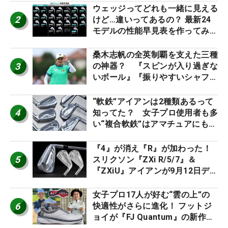
ウェッジってどれも一緒に見える
2
けど…違いってあるの？ 最新24
モデルの性能早見表を作ってみ
た #ギアカタログ2026
桑木志帆の全英制覇を支えた三種
3
の神器？ 『スピンが入り過ぎな
いボール』『振りやすいシャフ
ト』『真っすぐ飛ぶドライバ
ー』 #女子プロセッティング
“軟鉄”アイアンは2種類あるって
4
知ってた？ 女子プロ使用者も多
い“複合軟鉄”はアマチュアにもオ
ススメ！
『4』が消え『R』が加わった！
5
スリクソン『ZXi R/5/7』＆
『ZXiU』アイアンが9月12日デ
ビュー
女子プロ17人が好む“雲の上”の
6
快適性がさらに進化！ フットジ
ョイが『FJ Quantum』の新作を