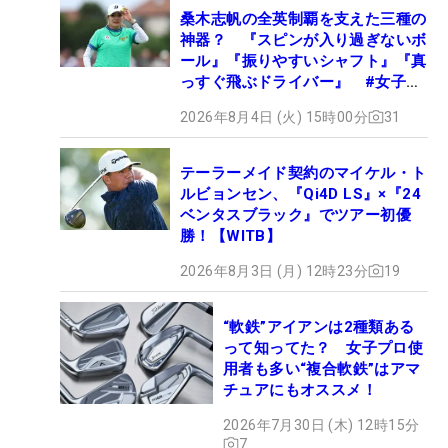
桑木志帆の全英制覇を支えた三種の
神器？ 『スピンが入り過ぎないボ
ール』『振りやすいシャフト』『真
っすぐ飛ぶドライバー』 #女子プ
ロセッティング
2026年8月4日 (火) 15時00分
31
テーラーメイド契約のマイケル・ト
ルビョンセン、『Qi4D LS』×『24
ベンタスブラック』でツアー初優
勝！【WITB】
2026年8月3日 (月) 12時23分
19
“軟鉄”アイアンは2種類ある
って知ってた？ 女子プロ使
用者も多い“複合軟鉄”はアマ
チュアにもオススメ！
2026年7月30日 (木) 12時15分
7