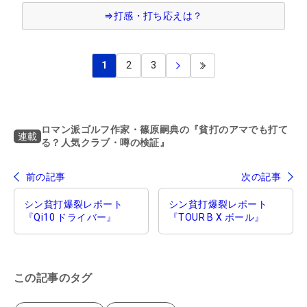
⇒打感・打ち応えは？
1
2
3
ロマン派ゴルフ作家・篠原嗣典の『貧打のアマでも打て
連載
る？人気クラブ・噂の検証』
前の記事
次の記事
シン貧打爆裂レポート
シン貧打爆裂レポート
『Qi10 ドライバー』
『TOUR B X ボール』
この記事のタグ