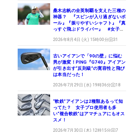
桑木志帆の全英制覇を支えた三種の
神器？ 『スピンが入り過ぎないボ
ール』『振りやすいシャフト』『真
っすぐ飛ぶドライバー』 #女子プ
ロセッティング
2026年8月4日 (火) 15時00分
31
古いアイアンで「90の壁」に悩む
男が激変！PING『G740』アイアン
が引き出す“反則級”の寛容性と飛び
は本当だった！
2026年7月29日 (水) 19時36分
18
“軟鉄”アイアンは2種類あるって知
ってた？ 女子プロ使用者も多
い“複合軟鉄”はアマチュアにもオス
スメ！
2026年7月30日 (木) 12時15分
7