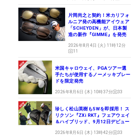
片岡尚之と契約！米カリフォ
ルニア発の高機能アイウェア
「SCHEYDEN」が、日本製
造の新作『GIMME』を発売
2026年8月4日 (火) 11時12分
11
米国キャロウェイ、PGAツアー選
手たちが使用するノーメッキブレー
ドを限定発売
2026年8月6日 (木) 10時37分
33
珍しく松山英樹も5Wを即採用！ ス
リクソン『ZXi RKT』フェアウェイ
＆ハイブリッド、9月12日デビュー
2026年8月6日 (木) 13時42分
33