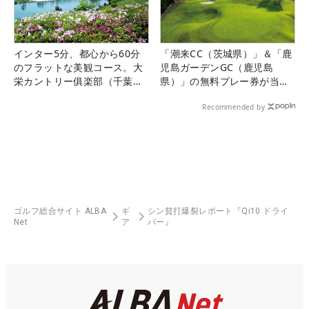
インター5分、都心から60分
「潮来CC（茨城県）」＆「鹿
のフラットな美観コース。大
児島ガーデンGC（鹿児島
栄カントリー俱楽部（千葉
県）」の無料プレー券が当た
県）
る！！
Recommended by
ゴルフ総合サイト ALBA
ギ
シン貧打爆裂レポート『Qi10 ドライ
Net
ア
バー』