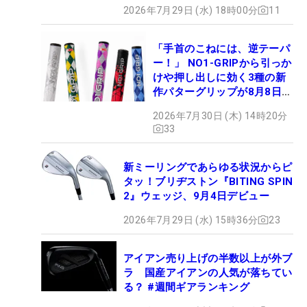
2026年7月29日 (水) 18時00分
11
「手首のこねには、逆テーパ
ー！」 NO1-GRIPから引っか
けや押し出しに効く3種の新
作パターグリップが8月8日デ
ビュー
2026年7月30日 (木) 14時20分
33
新ミーリングであらゆる状況からピ
タッ！ブリヂストン『BITING SPIN
2』ウェッジ、9月4日デビュー
2026年7月29日 (水) 15時36分
23
アイアン売り上げの半数以上が外ブ
ラ 国産アイアンの人気が落ちてい
る？ #週間ギアランキング