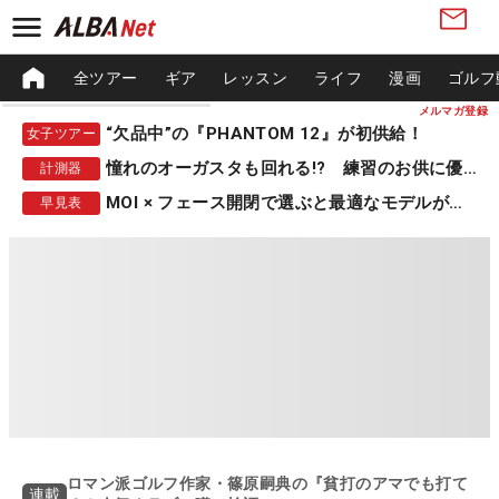
全ツアー
ギア
レッスン
ライフ
漫画
ゴルフ
メルマガ登録
“欠品中”の『PHANTOM 12』が初供給！
女子ツアー
憧れのオーガスタも回れる!? 練習のお供に優秀な一品
計測器
MOI × フェース開閉で選ぶと最適なモデルが見つかる
早見表
ロマン派ゴルフ作家・篠原嗣典の『貧打のアマでも打て
連載