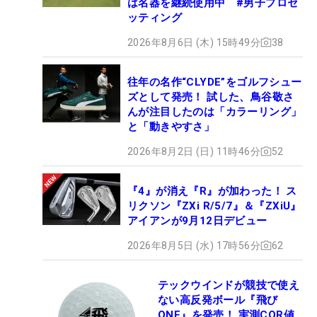
は名器を継続使用中 #男子プロセ
ッティング
2026年8月6日 (木) 15時49分
38
往年の名作“CLYDE”をゴルフシュー
ズとして発売！ 試した、鳥谷敬さ
んが注目したのは「カラーリング」
と「動きやすさ」
2026年8月2日 (日) 11時46分
52
『4』が消え『R』が加わった！ ス
リクソン『ZXi R/5/7』＆『ZXiU』
アイアンが9月12日デビュー
2026年8月5日 (水) 17時56分
62
テックウインドが競技で使え
ない高反発ボール『飛び
ONE』を発売！ 実測COR値