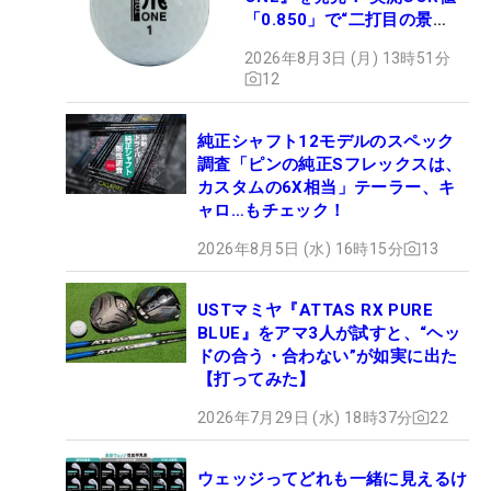
「0.850」で“二打目の景
色”が劇的に変わる!?
2026年8月3日 (月) 13時51分
12
純正シャフト12モデルのスペック
調査「ピンの純正Sフレックスは、
カスタムの6X相当」テーラー、キ
ャロ…もチェック！
2026年8月5日 (水) 16時15分
13
USTマミヤ『ATTAS RX PURE
BLUE』をアマ3人が試すと、“ヘッ
ドの合う・合わない”が如実に出た
【打ってみた】
2026年7月29日 (水) 18時37分
22
ウェッジってどれも一緒に見えるけ