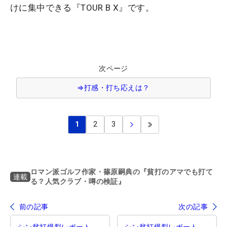
けに集中できる『TOUR B X』です。
次ページ
⇒打感・打ち応えは？
1
2
3
ロマン派ゴルフ作家・篠原嗣典の『貧打のアマでも打て
連載
る？人気クラブ・噂の検証』
前の記事
次の記事