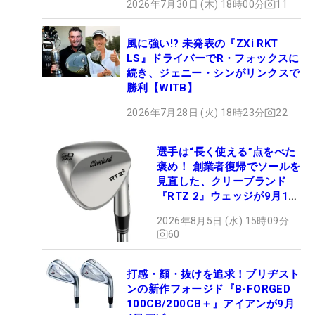
2026年7月30日 (木) 18時00分
11
風に強い!? 未発表の『ZXi RKT
LS』ドライバーでR・フォックスに
続き、ジェニー・シンがリンクスで
勝利【WITB】
2026年7月28日 (火) 18時23分
22
選手は“長く使える”点をべた
褒め！ 創業者復帰でソールを
見直した、クリーブランド
『RTZ 2』ウェッジが9月12
日デビュー
2026年8月5日 (水) 15時09分
60
打感・顔・抜けを追求！ブリヂスト
ンの新作フォージド『B-FORGED
100CB/200CB＋』アイアンが9月