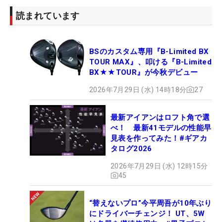
読まれています
BSのカスタム専用『B-Limited BX
TOUR MAX』、叩ける『B-Limited
BX★★TOUR』が今秋デビュー
2026年7月29日 (水) 14時18分
27
最新アイアンはロフト角で選
べ！ 最新41モデルの性能早
見表を作ってみた！#ギアカ
タログ2026
2026年7月29日 (水) 12時15分
45
“替えないプロ”今平周吾が10年ぶり
にドライバーチェンジ！ UT、5W