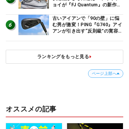
ョイが『FJ Quantum』の新作を
発表、8月7日デビュー
古いアイアンで「90の壁」に悩
6
む男が激変！PING『G740』アイ
アンが引き出す“反則級”の寛容性
と飛びは本当だった！
ランキングをもっと見る
ページ上部へ
オススメの記事