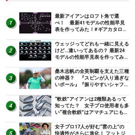
最新アイアンはロフト角で選
1
べ！ 最新41モデルの性能早見
表を作ってみた！#ギアカタログ
2026
ウェッジってどれも一緒に見える
2
けど…違いってあるの？ 最新24
モデルの性能早見表を作ってみ
た #ギアカタログ2026
桑木志帆の全英制覇を支えた三種
3
の神器？ 『スピンが入り過ぎな
いボール』『振りやすいシャフ
ト』『真っすぐ飛ぶドライバ
ー』 #女子プロセッティング
“軟鉄”アイアンは2種類あるって
4
知ってた？ 女子プロ使用者も多
い“複合軟鉄”はアマチュアにもオ
ススメ！
女子プロ17人が好む“雲の上”の
5
快適性がさらに進化！ フットジ