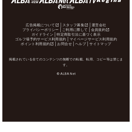
広告掲載について
スタッフ募集
運営会社
プライバシーポリシー
ご利用に際して
会員規約
ガイドライン
特定商取引法に基づく表示
ゴルフ場予約サービス利用規約
マイページサービス利用規約
ポイント利用規約
お問合せ
ヘルプ
サイトマップ
掲載されている全てのコンテンツの無断での転載、転用、コピー等は禁じま
す。
© ALBA Net