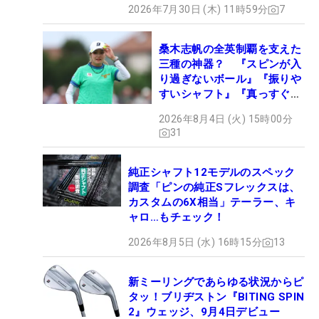
2026年7月30日 (木) 11時59分
7
桑木志帆の全英制覇を支えた
三種の神器？ 『スピンが入
り過ぎないボール』『振りや
すいシャフト』『真っすぐ飛
ぶドライバー』 #女子プロ
2026年8月4日 (火) 15時00分
セッティング
31
純正シャフト12モデルのスペック
調査「ピンの純正Sフレックスは、
カスタムの6X相当」テーラー、キ
ャロ…もチェック！
2026年8月5日 (水) 16時15分
13
新ミーリングであらゆる状況からピ
タッ！ブリヂストン『BITING SPIN
2』ウェッジ、9月4日デビュー