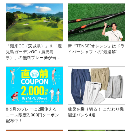
「潮来CC（茨城県）」＆「鹿
新『TENSEIオレンジ』はドラ
児島ガーデンGC（鹿児島
イバーシャフトの“最適解”
県）」の無料プレー券が当た
る！！
8-9月のプレーに2回使える！
猛暑を乗り切る！ こだわり機
コース限定2,000円クーポン
能派パンツ4選
配布中！