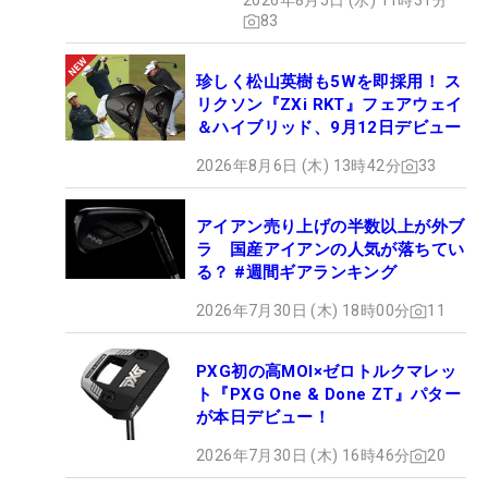
2026年8月5日 (水) 11時31分
83
珍しく松山英樹も5Wを即採用！ ス
リクソン『ZXi RKT』フェアウェイ
＆ハイブリッド、9月12日デビュー
2026年8月6日 (木) 13時42分
33
アイアン売り上げの半数以上が外ブ
ラ 国産アイアンの人気が落ちてい
る？ #週間ギアランキング
2026年7月30日 (木) 18時00分
11
PXG初の高MOI×ゼロトルクマレッ
ト『PXG One & Done ZT』パター
が本日デビュー！
2026年7月30日 (木) 16時46分
20