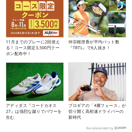
11月までのプレーに2回使え
仲宗根澄香が平均パット数
る！コース限定3,500円クー
『TRTL』で6人抜き！
ポン配布中！
アディダス『コードカオス
プロギアの「4層フェース」が
27』は強烈な蹴りでパワーを
切り開く高初速ドライバーの
生む
新時代
Recommended by