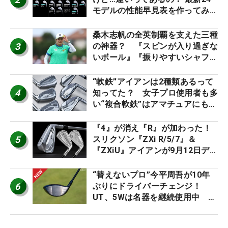
モデルの性能早見表を作ってみ
た #ギアカタログ2026
桑木志帆の全英制覇を支えた三種
3
の神器？ 『スピンが入り過ぎな
いボール』『振りやすいシャフ
ト』『真っすぐ飛ぶドライバ
ー』 #女子プロセッティング
“軟鉄”アイアンは2種類あるって
4
知ってた？ 女子プロ使用者も多
い“複合軟鉄”はアマチュアにもオ
ススメ！
『4』が消え『R』が加わった！
5
スリクソン『ZXi R/5/7』＆
『ZXiU』アイアンが9月12日デ
ビュー
“替えないプロ”今平周吾が10年
6
ぶりにドライバーチェンジ！
UT、5Wは名器を継続使用中 #
男子プロセッティング