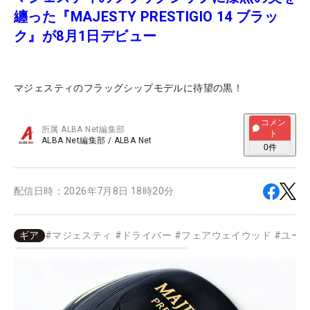
纏った『MAJESTY PRESTIGIO 14 ブラッ
ク』が8月1日デビュー
マジェスティのフラッグシップモデルに待望の黒！
コメン
所属
ALBA Net編集部
ト
ALBA Net編集部
/
ALBA Net
0
件
配信日時：
2026年7月8日 18時20分
ギア
#
マジェスティ
#
ドライバー
#
フェアウェイウッド
#
ユー