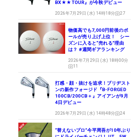
BX★★TOUR』が今秋デビュー
2026年7月29日 (水) 14時18分
27
物価高でも7,000円前後のボ
ールが売り上げ上位！ シー
ズンに入ると“売れる”理由
は？ #週間ギアランキング
2026年7月29日 (水) 18時00分
11
打感・顔・抜けを追求！ブリヂスト
ンの新作フォージド『B-FORGED
100CB/200CB＋』アイアンが9月
4日デビュー
2026年7月29日 (水) 14時48分
24
“替えないプロ”今平周吾が10年ぶり
にドライバーチェンジ！ UT、5W