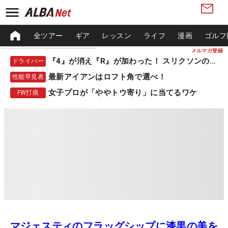
全ツアー
ギア
レッスン
ライフ
漫画
ゴルフ
メルマガ登録
『4』が消え『R』が加わった！ スリクソンの新作
ドライバー
最新アイアンはロフト角で選べ！
性能早見表
女子プロが「ややトウ寄り」に当てるワケ
FW打痕
マジェスティのフラッグシップに漆黒の美を