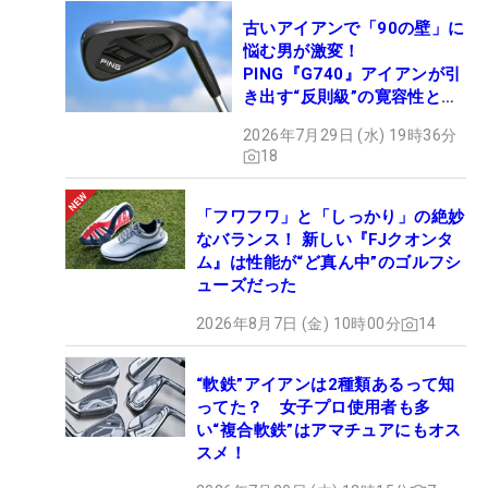
古いアイアンで「90の壁」に
悩む男が激変！
PING『G740』アイアンが引
き出す“反則級”の寛容性と飛
びは本当だった！
2026年7月29日 (水) 19時36分
18
「フワフワ」と「しっかり」の絶妙
なバランス！ 新しい『FJクオンタ
ム』は性能が“ど真ん中”のゴルフシ
ューズだった
2026年8月7日 (金) 10時00分
14
“軟鉄”アイアンは2種類あるって知
ってた？ 女子プロ使用者も多
い“複合軟鉄”はアマチュアにもオス
スメ！